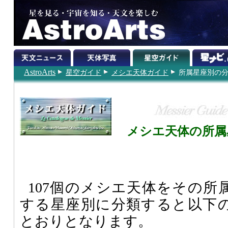
AstroArts
星空ガイド
メシエ天体ガイド
所属星座別の
メシエ天体の所属
107個のメシエ天体をその所
する星座別に分類すると以下
とおりとなります。