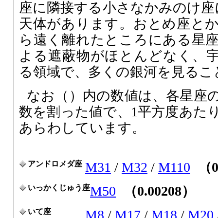
座に隣接する小さなかみのけ座
天体があります。おとめ座と
ら遠く離れたところにある星
よる遮蔽物がほとんどなく、
る領域で、多くの銀河を見るこ
なお（）内の数値は、各星座
数を割った値で、1平方度あた
あらわしています。
アンドロメダ座
M31
/
M32
/
M110
（0
いっかくじゅう座
M50
（0.00208）
いて座
M8
/
M17
/
M18
/
M20