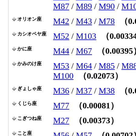
M87
/
M89
/
M90
/
M1
オリオン座
M42
/
M43
/
M78
（0.
カシオペヤ座
M52
/
M103
（0.0033
かに座
M44
/
M67
（0.0039
かみのけ座
M53
/
M64
/
M85
/
M8
M100
（0.02073）
ぎょしゃ座
M36
/
M37
/
M38
（0.
くじら座
M77
（0.00081）
こぎつね座
M27
（0.00373）
こと座
M56
/
M57
（0.0070