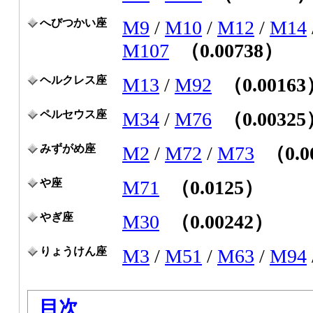
へびつかい座
M9
/
M10
/
M12
/
M14
M107
（0.00738）
ヘルクレス座
M13
/
M92
（0.0016
ペルセウス座
M34
/
M76
（0.0032
みずがめ座
M2
/
M72
/
M73
（0.0
や座
M71
（0.0125）
やぎ座
M30
（0.00242）
りょうけん座
M3
/
M51
/
M63
/
M94
目次