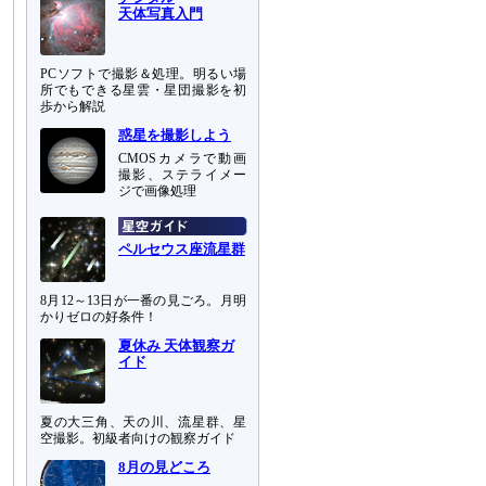
天体写真入門
PCソフトで撮影＆処理。明るい場
所でもできる星雲・星団撮影を初
歩から解説
惑星を撮影しよう
CMOSカメラで動画
撮影、ステライメー
ジで画像処理
ペルセウス座流星群
8月12～13日が一番の見ごろ。月明
かりゼロの好条件！
夏休み 天体観察ガ
イド
夏の大三角、天の川、流星群、星
空撮影。初級者向けの観察ガイド
8月の見どころ