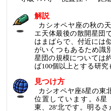
解説
カシオペヤ座の秋の
エ天体最後の散開星団
はまばらで、付近には
がいくつもあるため識
星団の規模については約
ば100個以上とする研
見つけ方
カシオペヤ座δ星の東
位置しています。δ星（2
東、28′北です。明るさ