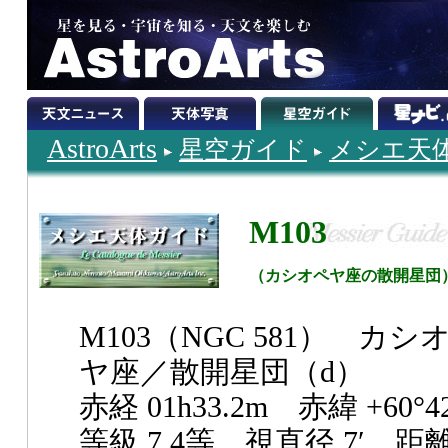
AstroArts
星空ガイド
メシエ天
M103
（カシオペヤ座の散開星団
M103（NGC 581） カシ
ヤ座／散開星団（d）
赤経 01h33.2m 赤緯 +60°42
等級 7.4等 視直径 7′ 距離 