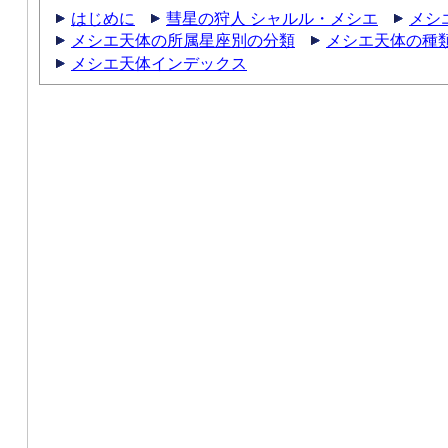
はじめに
彗星の狩人 シャルル・メシエ
メシ
メシエ天体の所属星座別の分類
メシエ天体の種
メシエ天体インデックス