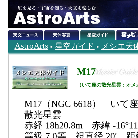
AstroArts
星空ガイド
メシエ天
M17
（いて座の散光星雲：オメ
M17（NGC 6618） いて
散光星雲
赤経 18h20.8m 赤緯 -16°11
等級 7.0等 視直径 20′ 距離