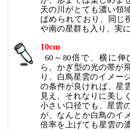
天の川がとても濃い領
ばめられており、同じ視
や南の星群も入り、実
10cm
60～80倍で、横に
ら、かぎ型の光の帯が
り、白鳥星雲のイメー
の条件が良ければ、星
見え、それなりに美し
小さい口径でも、星雲
が、なんとか白鳥のイ
倍率を上げても星雲の