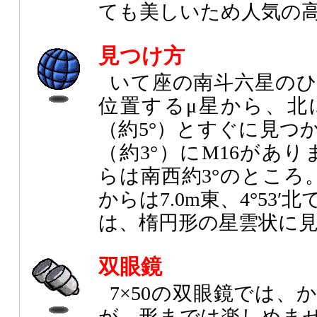
ても美しいため人気の
見つけ方
いて座の南斗六星の
位置するμ星から、北
（約5°）とすぐに見つ
（約3°）にM16があ
らは南西約3°のところ。
からは7.0m東、4°53
は、楕円形の星雲状に
双眼鏡
7×50の双眼鏡では
が、形までは楽しめま