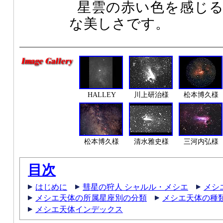
星雲の赤い色を感じ
な美しさです。
HALLEY
川上研治様
松本博久様
松本博久様
清水雅史様
三河内弘様
目次
はじめに
彗星の狩人 シャルル・メシエ
メシ
メシエ天体の所属星座別の分類
メシエ天体の種
メシエ天体インデックス