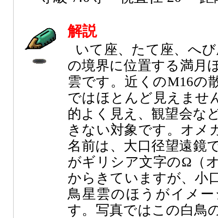
解説
いて座、たて座、へび
の境界に位置する満月
雲です。近くのM16の
ではほとんど見えません
的よく見え、観望会な
きない対象です。オメ
名前は、大口径望遠鏡
がギリシア文字のΩ（
からきていますが、小
鳥星雲のほうがイメー
す。写真ではこの白鳥