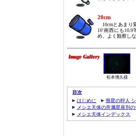
20cm
10cmとあま
10′南西にも10
め、よく観察し
松本博久様
目次
はじめに
彗星の狩人 
メシエ天体の所属星座別の
メシエ天体インデックス