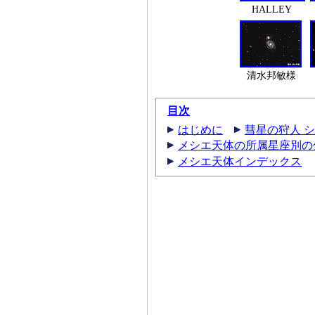
HALLEY
清水邦敏様
目次
はじめに
彗星の狩人 
メシエ天体の所属星座別の
メシエ天体インデックス