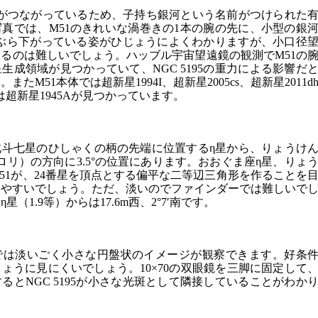
河がつながっているため、子持ち銀河という名前がつけられた
真では、M51のきれいな渦巻きの1本の腕の先に、小型の銀
5）がぶら下がっている姿がひじょうによくわかりますが、小口径
るのは難しいでしょう。ハッブル宇宙望遠鏡の観測でM51の
生成領域が見つかっていて、NGC 5195の重力による影響だ
たM51本体では超新星1994I、超新星2005cs、超新星2011d
5では超新星1945Aが見つかっています。
北斗七星のひしゃくの柄の先端に位置するη星から、りょうけ
ロリ）の方向に3.5°の位置にあります。おおぐま座η星、りょ
M51が、24番星を頂点とする偏平な二等辺三角形を作ることを
けやすいでしょう。ただ、淡いのでファインダーでは難しいで
（1.9等）からは17.6m西、2°7′南です。
鏡では淡いごく小さな円盤状のイメージが観察できます。好条
ょうに見にくいでしょう。10×70の双眼鏡を三脚に固定して
るとNGC 5195が小さな光斑として隣接していることがわか