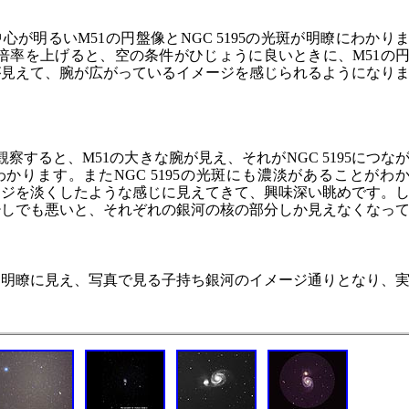
中心が明るいM51の円盤像とNGC 5195の光斑が明瞭にわかり
に倍率を上げると、空の条件がひじょうに良いときに、M51の
が見えて、腕が広がっているイメージを感じられるようになり
観察すると、M51の大きな腕が見え、それがNGC 5195につな
かります。またNGC 5195の光斑にも濃淡があることがわ
ージを淡くしたような感じに見えてきて、興味深い眺めです。
少しでも悪いと、それぞれの銀河の核の部分しか見えなくなっ
に明瞭に見え、写真で見る子持ち銀河のイメージ通りとなり、