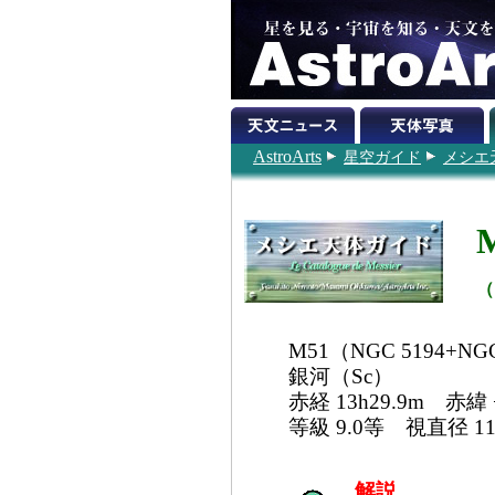
AstroArts
星空ガイド
メシエ
（
M51（NGC 5194+
銀河（Sc）
赤経 13h29.9m 赤緯 +
等級 9.0等 視直径 11
解説