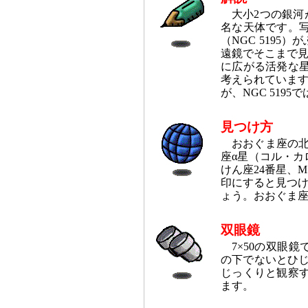
大小2つの銀
名な天体です。写
（NGC 519
遠鏡でそこまで見
に広がる活発な星
考えられています。ま
が、NGC 519
見つけ方
おおぐま座の
座α星（コル・カ
けん座24番星、
印にすると見つ
ょう。おおぐま座η星
双眼鏡
7×50の双眼
の下でないとひじ
じっくりと観察す
ます。