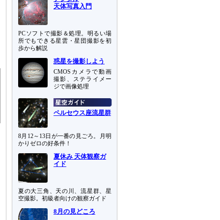
天体写真入門
PCソフトで撮影＆処理。明るい場
所でもできる星雲・星団撮影を初
歩から解説
惑星を撮影しよう
CMOSカメラで動画
撮影、ステライメー
ジで画像処理
ペルセウス座流星群
8月12～13日が一番の見ごろ。月明
かりゼロの好条件！
夏休み 天体観察ガ
イド
夏の大三角、天の川、流星群、星
空撮影。初級者向けの観察ガイド
8月の見どころ