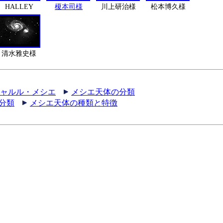
HALLEY
榎本司様
川上研治様
松本博久様
清水雅史様
シャルル・メシエ
メシエ天体の分類
分類
メシエ天体の種類と特徴