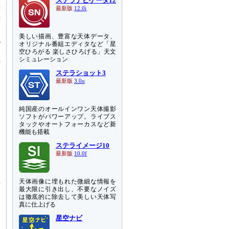
ステラナビゲータ12
最新版
12.0i
有
河
望
美しい描画、豊富な天体データ、
腕
オリジナル番組エディタなど「星
と
空ひろがる 楽しさひろげる」天文
h
シミュレーション
ステラショット3
最新版
3.0o
ん
純国産のオールインワン天体撮影
う
ソフトがパワーアップ。ライブス
タックやオートフォーカスなど新
目
機能も搭載
し
ステライメージ10
最新版
10.0f
天体画像に埋もれた微細な情報を
件
最大限に引き出し、不要なノイズ
、
は徹底的に除去して美しい天体写
り
真に仕上げる
星空ナビ