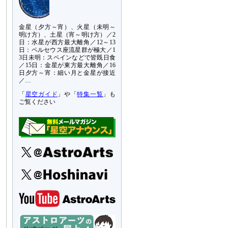
金星（夕方～宵）、火星（未明～
明け方）、土星（宵～明け方）／2
日：水星が西方最大離角／12～13
日：ペルセウス座流星群が極大／1
3日未明：スペインなどで皆既日食
／15日：金星が東方最大離角／16
日夕方～宵：細い月と金星が接近
／…
「
星空ガイド
」や「
特集一覧
」も
ご覧ください