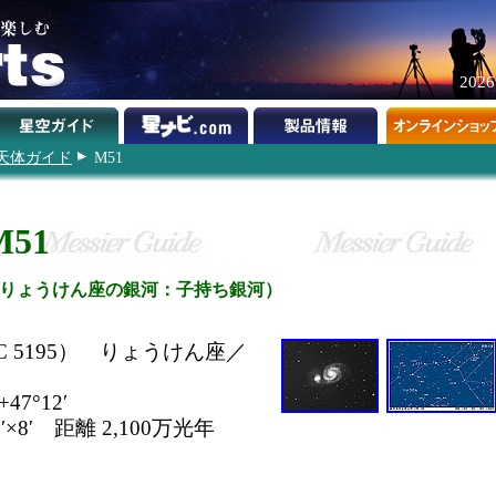
202
天体ガイド
M51
M51
りょうけん座の銀河：子持ち銀河）
NGC 5195） りょうけん座／
47°12′
′×8′ 距離 2,100万光年