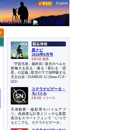
English
6年08月08日
月齢
星ナビ
2026年9月号
8月5日 発売
「宇宙兄弟」最終回 / 新月のペルセ
群極大を見る・撮る / 変わる「惑
星」の定義 / 星空の下で深呼吸する
天文台浴 / TAMRON 12-20mm F2.8 /
ほか
ステラナビゲータ・
モバイル
8月4日 リリース
天体観察・撮影用モバイルアプ
リ。高精度な計算とリッチな星図
表示をスマートフォンで「いつで
もどこでも、ステラナビゲータ」