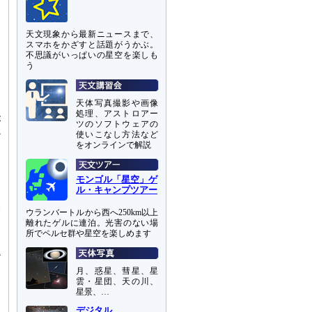
ま
天文現象から最新ニュースまで、
円
スマホをかざすと話題がうかぶ。
ま
不思議がいっぱいの星空を楽しも
う
天体写真撮影や画像
処理、アストロアー
が
ツのソフトウェアの
か
使いこなし方法など
をオンラインで解説
し
て
モンゴル「星空」ゲ
ル・キャンプツアー
ウランバートルから西へ250km以上
実
離れたゲルに連泊。光害のない場
所でペルセ群や星空を楽しめます
月、惑星、彗星、星
雲・星団、天の川、
星景、…
デジタル