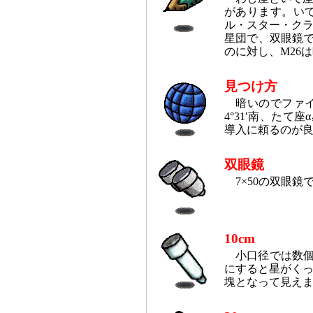
があります。い
ル・スター・クラ
星団で、双眼鏡で
のに対し、M26
見つけ方
暗いのでファイ
4°31′南、たて
導入に頼るのが
双眼鏡
7×50の双眼
10cm
小口径では数
にすると星がく
塊となって見え