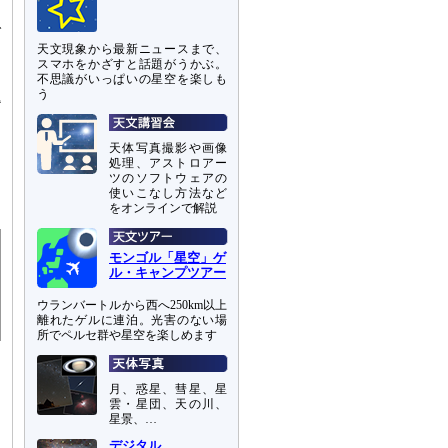
で
天文現象から最新ニュースまで、
スマホをかざすと話題がうかぶ。
不思議がいっぱいの星空を楽しも
う
天体写真撮影や画像
処理、アストロアー
ツのソフトウェアの
使いこなし方法など
をオンラインで解説
モンゴル「星空」ゲ
ル・キャンプツアー
ウランバートルから西へ250km以上
離れたゲルに連泊。光害のない場
所でペルセ群や星空を楽しめます
月、惑星、彗星、星
雲・星団、天の川、
星景、…
デジタル