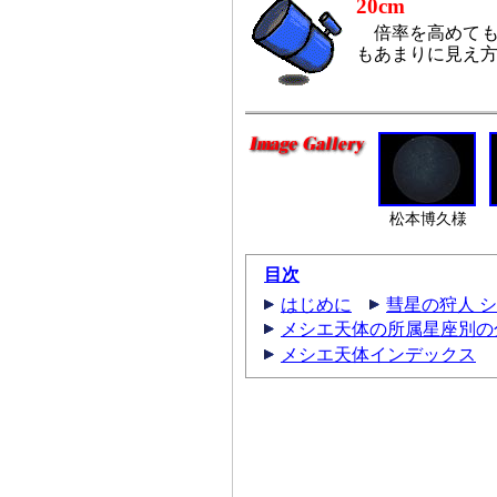
20cm
倍率を高めても
もあまりに見え
松本博久様
目次
はじめに
彗星の狩人 
メシエ天体の所属星座別の
メシエ天体インデックス