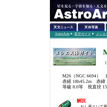
AstroArts
星空ガイド
メシエ
（
M26（NGC 6694
赤経 18h45.2m 赤緯 -
等級 8.0等 視直径 15
解説
わし座といて