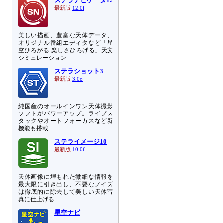
ステラナビゲータ12
ー
最新版
12.0i
開
い
美しい描画、豊富な天体データ、
オリジナル番組エディタなど「星
空ひろがる 楽しさひろげる」天文
シミュレーション
ステラショット3
、
最新版
3.0o
動
純国産のオールインワン天体撮影
ソフトがパワーアップ。ライブス
タックやオートフォーカスなど新
機能も搭載
ステライメージ10
最新版
10.0f
天体画像に埋もれた微細な情報を
め
最大限に引き出し、不要なノイズ
の
は徹底的に除去して美しい天体写
真に仕上げる
星空ナビ