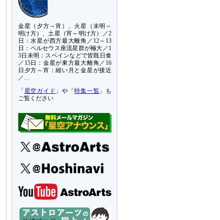
金星（夕方～宵）、火星（未明～
明け方）、土星（宵～明け方）／2
日：水星が西方最大離角／12～13
日：ペルセウス座流星群が極大／1
3日未明：スペインなどで皆既日食
／15日：金星が東方最大離角／16
日夕方～宵：細い月と金星が接近
／…
「
星空ガイド
」や「
特集一覧
」も
ご覧ください