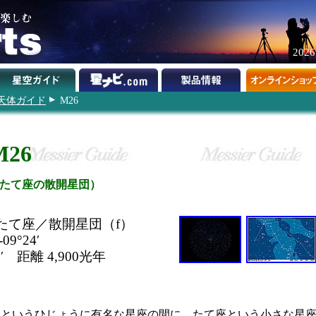
202
天体ガイド
M26
M26
たて座の散開星団）
） たて座／散開星団（f）
09°24′
′ 距離 4,900光年
座というひじょうに有名な星座の間に、たて座という小さな星