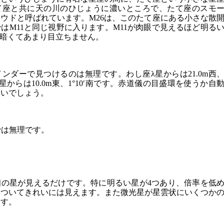
て座と共に天の川のひじょうに濃いところで、たて座のスモ
ウドと呼ばれています。M26は、このたて座にある小さな散
はM11と同じ視野に入ります。M11が肉眼で見えるほど明る
は暗くてあまり目立ちません。
ンダーで見つけるのは無理です。わし座λ星からは21.0m西
座α星からは10.0m東、1°10′南です。赤道儀の目盛環を使うか自
良いでしょう。
鏡では無理です。
個の星が見えるだけです。特に明るい星が4つあり、倍率を低
っついてきれいには見えます。また微光星が星雲状にいくつか
ます。