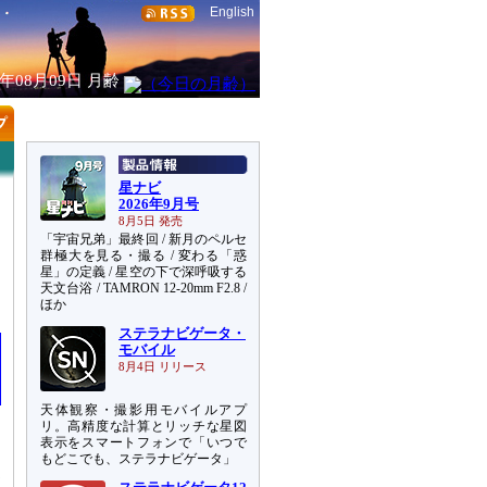
English
6年08月09日
月齢
星ナビ
2026年9月号
8月5日 発売
「宇宙兄弟」最終回 / 新月のペルセ
群極大を見る・撮る / 変わる「惑
星」の定義 / 星空の下で深呼吸する
天文台浴 / TAMRON 12-20mm F2.8 /
ほか
ステラナビゲータ・
モバイル
8月4日 リリース
天体観察・撮影用モバイルアプ
リ。高精度な計算とリッチな星図
表示をスマートフォンで「いつで
もどこでも、ステラナビゲータ」
座