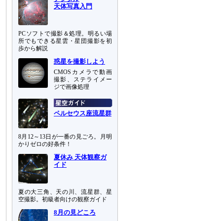
天体写真入門
PCソフトで撮影＆処理。明るい場
所でもできる星雲・星団撮影を初
歩から解説
惑星を撮影しよう
CMOSカメラで動画
撮影、ステライメー
ジで画像処理
ペルセウス座流星群
8月12～13日が一番の見ごろ。月明
かりゼロの好条件！
夏休み 天体観察ガ
イド
夏の大三角、天の川、流星群、星
空撮影。初級者向けの観察ガイド
8月の見どころ