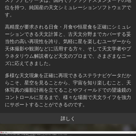
ステラナビゲータは、国内でデファクトスタンダードの地
位を持つ、純国産の天文シミュレーションソフトウェアで
す。
高精度が要求される日食・月食や恒星食を正確にシミュレ
ーションできる天文計算と、古天文分野までカバーする妥
当性の高い再現性を誇り、気軽に星を楽しむユーザーから
天体撮影や観測などに活用する方々、そして天文学者やプ
ラネタリウム解説者など天文のプロまで、さまざまなニー
ズに応えてきました。
多様な天文現象を正確に再現できるステラナビゲータだか
らこそ、星空を見ることから、宇宙を知り楽しむこと、天
体写真の撮影計画を立てることやフィールドでの望遠鏡の
コントロールに至るまで、様々な場面で天文ライフを強力
にサポートすることができるのです。
詳しく