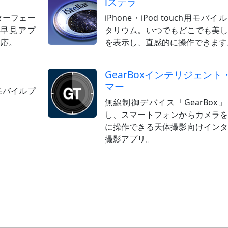
iステラ
ターフェー
iPhone・iPod touch用モバ
座早見アプ
タリウム。いつでもどこでも美
対応。
を表示し、直感的に操作できます
GearBoxインテリジェント
マー
モバイルプ
無線制御デバイス「GearBox
し、スマートフォンからカメラ
に操作できる天体撮影向けイン
撮影アプリ。