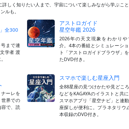
に詳しく知りたい人まで、宇宙について楽しみながら学ぶこ
ャンルも。
アストロガイド
星空年鑑 2026
全300
2026年の天文現象をわかり
月号まで連
介。4本の番組とシミュレーシ
文学者 渡
ト「アストロガイドブラウザ」
に。
たDVD付き。
スマホで楽しむ星座入門
へ
全88星座の見つけかたや見どこ
ィナーレを
などをKAGAYAのイラストと共
・世界での
スマホアプリ「星空ナビ」と連
内容で、読
座探しが便利に。プラネタリウ
。
本収録のDVD付き。