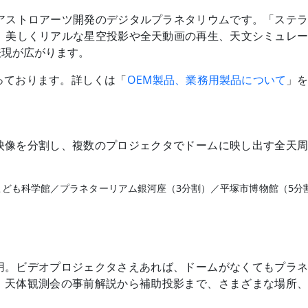
アストロアーツ開発のデジタルプラネタリウムです。「ステ
、美しくリアルな星空投影や全天動画の再生、天文シミュレ
表現が広がります。
っております。詳しくは「
OEM製品、業務用製品について
」
映像を分割し、複数のプロジェクタでドームに映し出す全天周
ども科学館／プラネターリアム銀河座（3分割）／平塚市博物館（5分
用。ビデオプロジェクタさえあれば、ドームがなくてもプラネ
。天体観測会の事前解説から補助投影まで、さまざまな場所、