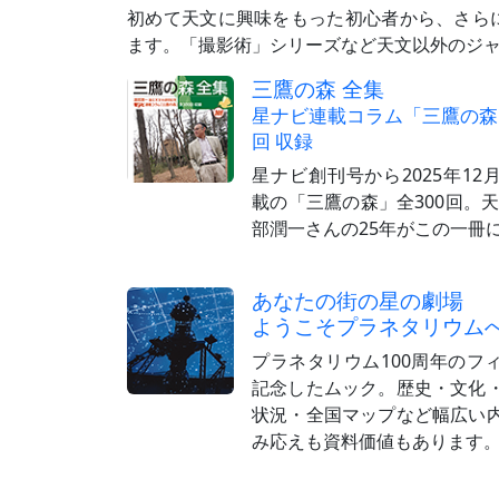
初めて天文に興味をもった初心者から、さら
ます。「撮影術」シリーズなど天文以外のジ
三鷹の森 全集
星ナビ連載コラム「三鷹の森」
回 収録
星ナビ創刊号から2025年12
載の「三鷹の森」全300回。天
部潤一さんの25年がこの一冊
あなたの街の星の劇場
ようこそプラネタリウム
プラネタリウム100周年のフ
記念したムック。歴史・文化
状況・全国マップなど幅広い
み応えも資料価値もあります