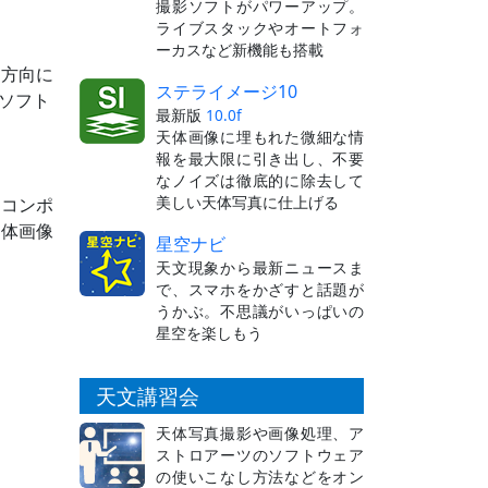
撮影ソフトがパワーアップ。
ライブスタックやオートフォ
ーカスなど新機能も搭載
い方向に
ステライメージ10
ソフト
最新版
10.0f
天体画像に埋もれた微細な情
報を最大限に引き出し、不要
なノイズは徹底的に除去して
美しい天体写真に仕上げる
にコンポ
天体画像
星空ナビ
天文現象から最新ニュースま
で、スマホをかざすと話題が
うかぶ。不思議がいっぱいの
星空を楽しもう
天文講習会
天体写真撮影や画像処理、ア
ストロアーツのソフトウェア
の使いこなし方法などをオン