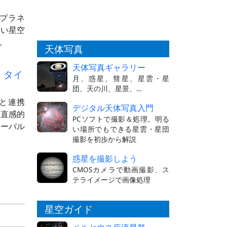
イルプラネ
しい星空
。
天体写真
天体写真ギャラリー
・タイ
月、惑星、彗星、星雲・星
団、天の川、星景、…
」と連携
デジタル天体写真入門
を直感的
PCソフトで撮影＆処理。明る
ターバル
い場所でもできる星雲・星団
撮影を初歩から解説
惑星を撮影しよう
CMOSカメラで動画撮影、ス
テライメージで画像処理
星空ガイド