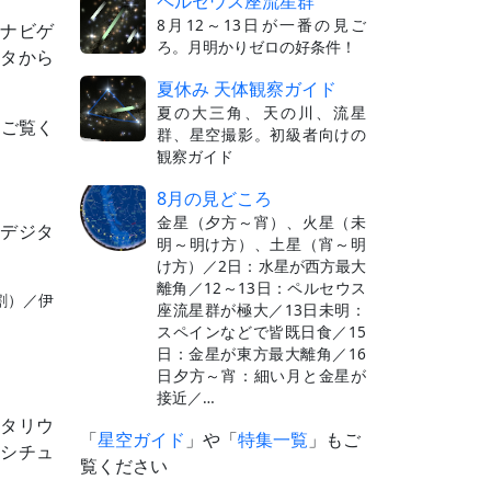
ペルセウス座流星群
8月12～13日が一番の見ご
ラナビゲ
ろ。月明かりゼロの好条件！
ータから
夏休み 天体観察ガイド
夏の大三角、天の川、流星
をご覧く
群、星空撮影。初級者向けの
観察ガイド
8月の見どころ
金星（夕方～宵）、火星（未
デジタ
明～明け方）、土星（宵～明
け方）／2日：水星が西方最大
離角／12～13日：ペルセウス
割）／伊
座流星群が極大／13日未明：
スペインなどで皆既日食／15
日：金星が東方最大離角／16
日夕方～宵：細い月と金星が
接近／…
タリウ
「
星空ガイド
」や「
特集一覧
」もご
シチュ
覧ください