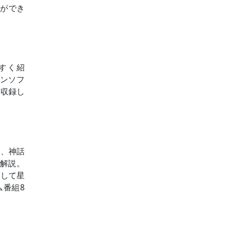
とができ
やすく紹
ョンソフ
を収録し
ろ、神話
に解説。
動して星
ム番組8