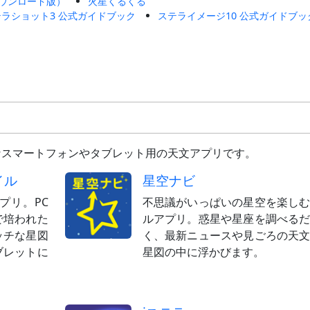
（ダウンロード版）
火星くるくる
テラショット3 公式ガイドブック
ステライメージ10 公式ガイドブッ
なスマートフォンやタブレット用の天文アプリです。
イル
星空ナビ
プリ。PC
不思議がいっぱいの星空を楽し
で培われた
ルアプリ。惑星や星座を調べる
ッチな星図
く、最新ニュースや見ごろの天
ブレットに
星図の中に浮かびます。