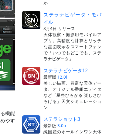
か
ステラナビゲータ・モバ
イル
8月4日 リリース
天体観察・撮影用モバイルア
プリ。高精度な計算とリッチ
な星図表示をスマートフォン
で「いつでもどこでも、ステ
ラナビゲータ」
ステラナビゲータ12
最新版
12.0i
美しい描画、豊富な天体デー
タ、オリジナル番組エディタ
など「星空ひろがる 楽しさひ
ろげる」天文シミュレーショ
ン
れる機能
ステラショット3
求めやす
最新版
3.0o
純国産のオールインワン天体