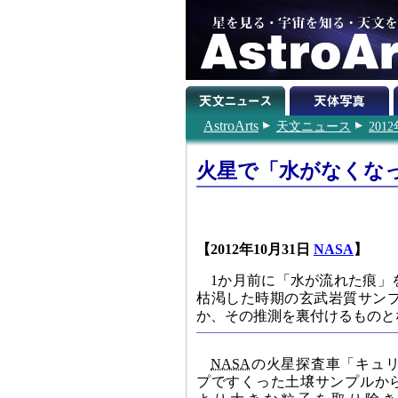
AstroArts
天文ニュース
201
火星で「水がなくな
【2012年10月31日
NASA
】
1か月前に「水が流れた痕」
枯渇した時期の玄武岩質サン
か、その推測を裏付けるものと
NASA
の火星探査車「キュ
プですくった土壌サンプルから