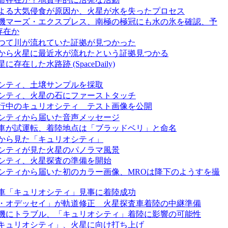
よる大気侵食が原因か、火星が水を失ったプロセス
機マーズ・エクスプレス、南極の極冠にも水の氷を確認、予
存在か
つて川が流れていた証拠が見つかった
から火星に最近水が流れたという証拠見つかる
存在した水路跡 (SpaceDaily)
シティ、土壌サンプルを採取
シティ、火星の石にファーストタッチ
行中のキュリオシティ テスト画像を公開
シティから届いた音声メッセージ
車が試運転、着陸地点は「ブラッドベリ」と命名
から見た「キュリオシティ」
シティが見た火星のパノラマ風景
シティ、火星探査の準備を開始
シティから届いた初のカラー画像、MROは降下のようすを撮
車「キュリオシティ」見事に着陸成功
・オデッセイ」が軌道修正 火星探査車着陸の中継準備
機にトラブル、「キュリオシティ」着陸に影響の可能性
キュリオシティ」、火星に向け打ち上げ