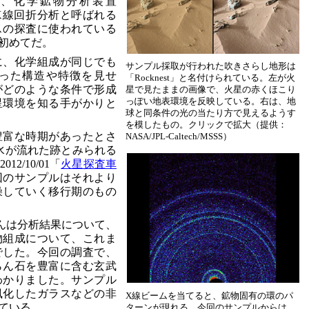
、化学鉱物分析装置
。X線回折分析と呼ばれる
スの探査に使われている
初めてだ。
に、化学組成が同じでも
サンプル採取が行われた吹きさらし地形は
った構造や特徴を見せ
「Rocknest」と名付けられている。左が火
がどのような条件で形成
星で見たままの画像で、火星の赤くほこり
っぽい地表環境を反映している。右は、地
星環境を知る手がかりと
球と同条件の光の当たり方で見えるようす
を模したもの。クリックで拡大（提供：
豊富な時期があったとさ
NASA/JPL-Caltech/MSSS）
水が流れた跡とみられる
/10/01「
火星探査車
回のサンプルはそれより
燥していく移行期のもの
ishさんは分析結果について、
物組成について、これま
でした。今回の調査で、
らん石を豊富に含む玄武
わかりました。サンプル
風化したガラスなどの非
X線ビームを当てると、鉱物固有の環のパ
ている。
ターンが現れる。今回のサンプルからは、