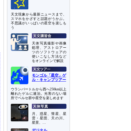
天文現象から最新ニュースまで、
スマホをかざすと話題がうかぶ。
不思議がいっぱいの星空を楽しも
う
に
天体写真撮影や画像
処理、アストロアー
ツのソフトウェアの
使いこなし方法など
をオンラインで解説
モンゴル「星空」ゲ
ル・キャンプツアー
ウランバートルから西へ250km以上
離れたゲルに連泊。光害のない場
所でペルセ群や星空を楽しめます
月、惑星、彗星、星
雲・星団、天の川、
星景、…
デジタル