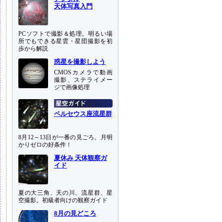
天体写真入門
PCソフトで撮影＆処理。明るい場
所でもできる星雲・星団撮影を初
歩から解説
惑星を撮影しよう
CMOSカメラで動画
撮影、ステライメー
ジで画像処理
ペルセウス座流星群
8月12～13日が一番の見ごろ。月明
かりゼロの好条件！
夏休み 天体観察ガ
イド
夏の大三角、天の川、流星群、星
空撮影。初級者向けの観察ガイド
8月の見どころ