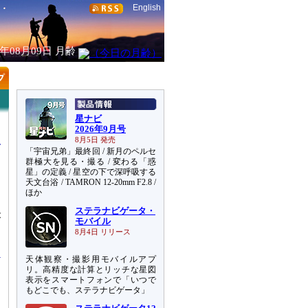
English
6年08月09日
月齢
星ナビ
2026年9月号
8月5日 発売
「宇宙兄弟」最終回 / 新月のペルセ
群極大を見る・撮る / 変わる「惑
星」の定義 / 星空の下で深呼吸する
天文台浴 / TAMRON 12-20mm F2.8 /
ほか
ステラナビゲータ・
が
モバイル
た
8月4日 リリース
天体観察・撮影用モバイルアプ
リ。高精度な計算とリッチな星図
表示をスマートフォンで「いつで
もどこでも、ステラナビゲータ」