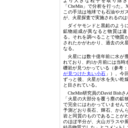
より大きな粒子を取り除き
「CheMin」で分析を行った
この手法は地球でも石油やガ
が、火星探査で実施されるのは
ダイヤモンドと黒鉛のよう
鉱物組成が異なると物質は違
る。それを調べることで物質
されたかがわかり、過去の火
なる。
火星には数十億年前に水が
れており、約1か月前には当時
礫岩が見つかっている（参考：2012
が見つけた丸い小石
」）。今
ずっと後、火星が水を失い乾
と目されている。
CheMin研究員のDavid B
「火星の大部分を覆う塵の鉱
で完全にはわかっていません
予測どおり長石、輝石、かん
岩と同質のものであることが
のほぼ半分が、火山ガラスや
結晶物質でした」とコメントし