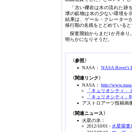
「古い礫岩は水の流れた跡
壌の鉱物は水の少ない環境を
結果は、ゲール・クレーター
移行期の名残をとどめていると
探査開始からまだ1か月余り
明らかになりそうだ。
〈参照〉
NASA：
NASA Rover's Fi
〈関連リンク〉
NASA：
http://www.nasa
「キュリオシティ」
「キュリオシティ」
アストロアーツ投稿画
〈関連ニュース〉
火星の水：
2012/10/01 -
火星探査