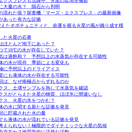
エクスプレスも活躍中、火星の盆地を撮影
に大量の水？ 隕石から判明
の流れた痕？探査機「マーズ・エクスプレス」の最新画像
があった有力な証拠
迎えたオポチュニティと、命運を握る火星の風が織り成す模
した火星の石膏
はほとんど地下にあった？
つて18℃の水が存在していた？
気は過飽和？ 予想以上の水蒸気が存在する可能性
体の水が現存、季節による変化も
極に予想以上のドライアイス
星にも液体の水が存在する可能性
冠は、なぜ南極点からずれるのか
クス、土壌サンプルを熱して水蒸気を確認
クスがとらえた火星の物質、ほぼ氷に間違いなし
クス、火星の氷をつかむ？
体の水に関する新たな証拠を発見
冠に貯蔵された水の量
でも液体の水が流れている証拠を発見
考えられない！極限的でダイナミックな火星の気候
命存在か？地質学的に活発な活動