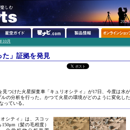
202
2年10月
った」証拠を発見
を見つけた火星探査車「キュリオシティ」が17日、今度は水
プルの分析を行った。かつて火星の環境がどのように変化し
なっている。
リオシティ」は、スコッ
150μm（髪の毛程度）