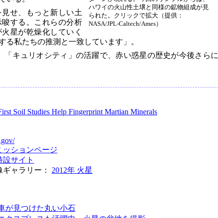
ハワイの火山性土壌と同様の鉱物組成が見
を見せ、もっと新しい土
られた。クリックで拡大（提供：
示唆する。これらの分析
NASA/JPL-Caltech/Ames）
が火星が乾燥化していく
する私たちの推測と一致しています」。
。「キュリオシティ」の活躍で、赤い惑星の歴史が今後さら
rst Soil Studies Help Fingerprint Martian Minerals
.gov/
ミッションページ
特設サイト
像ギャラリー：
2012年 火星
車が見つけた丸い小石