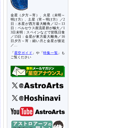
金星（夕方～宵）、火星（未明～
明け方）、土星（宵～明け方）／2
日：水星が西方最大離角／12～13
日：ペルセウス座流星群が極大／1
3日未明：スペインなどで皆既日食
／15日：金星が東方最大離角／16
日夕方～宵：細い月と金星が接近
／…
「
星空ガイド
」や「
特集一覧
」も
ご覧ください