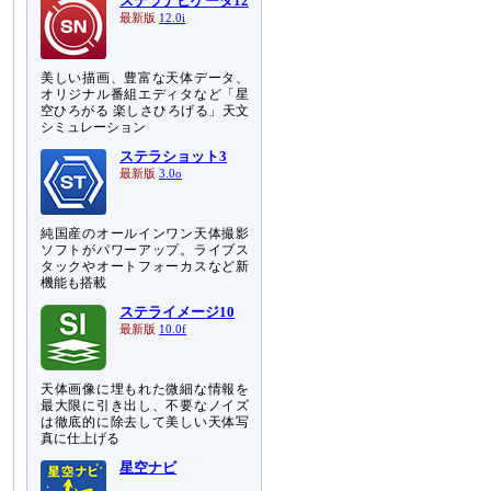
ステラナビゲータ12
最新版
12.0i
美しい描画、豊富な天体データ、
オリジナル番組エディタなど「星
空ひろがる 楽しさひろげる」天文
シミュレーション
ステラショット3
最新版
3.0o
純国産のオールインワン天体撮影
ソフトがパワーアップ。ライブス
タックやオートフォーカスなど新
機能も搭載
ステライメージ10
最新版
10.0f
天体画像に埋もれた微細な情報を
最大限に引き出し、不要なノイズ
は徹底的に除去して美しい天体写
真に仕上げる
星空ナビ