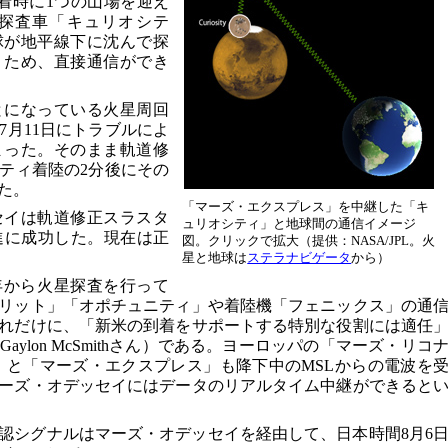
着時に1つの山場を迎え
探査車「キュリオシテ
球が地平線下に沈んで探
うため、直接通信ができ
とになっている火星周回
7月11日にトラブルによ
まった。そのまま軌道修
ティ着陸の2分後にその
た。
「マーズ・エクスプレス」を中継した「キ
セイは軌道修正スラスタ
ュリオシティ」と地球間の通信イメージ
進に成功した。現在は正
図。クリックで拡大（提供：NASA/JPL。火
星と地球は
ステラナビゲータ
から）
1年から火星探査を行って
リット」「オポチュニティ」や着陸機「フェニックス」の通
れだけに、「新米の到着をサポートする特別な役割には適任
ylon McSmithさん）である。ヨーロッパの「マーズ・リコ
）と「マーズ・エクスプレス」も降下中のMSLからの電波を
ーズ・オデッセイにはデータのリアルタイム中継ができると
認シグナルはマーズ・オデッセイを経由して、日本時間8月6