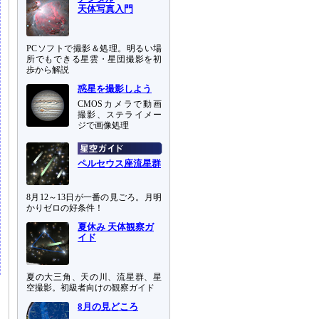
天体写真入門
PCソフトで撮影＆処理。明るい場
所でもできる星雲・星団撮影を初
歩から解説
惑星を撮影しよう
CMOSカメラで動画
撮影、ステライメー
ジで画像処理
ペルセウス座流星群
8月12～13日が一番の見ごろ。月明
かりゼロの好条件！
夏休み 天体観察ガ
イド
夏の大三角、天の川、流星群、星
空撮影。初級者向けの観察ガイド
8月の見どころ