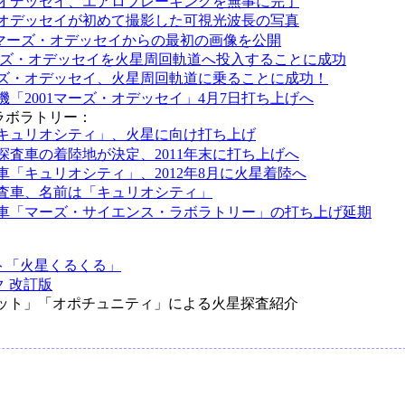
オデッセイ、エアロブレーキングを無事に完了
オデッセイが初めて撮影した可視光波長の写真
、マーズ・オデッセイからの最初の画像を公開
 マーズ・オデッセイを火星周回軌道へ投入することに成功
マーズ・オデッセイ、火星周回軌道に乗ることに成功！
機「2001マーズ・オデッセイ」4月7日打ち上げへ
ラボラトリー：
キュリオシティ」、火星に向け打ち上げ
探査車の着陸地が決定、2011年末に打ち上げへ
車「キュリオシティ」、2012年8月に火星着陸へ
査車、名前は「キュリオシティ」
車「マーズ・サイエンス・ラボラトリー」の打ち上げ延期
ト「火星くるくる」
 改訂版
ット」「オポチュニティ」による火星探査紹介