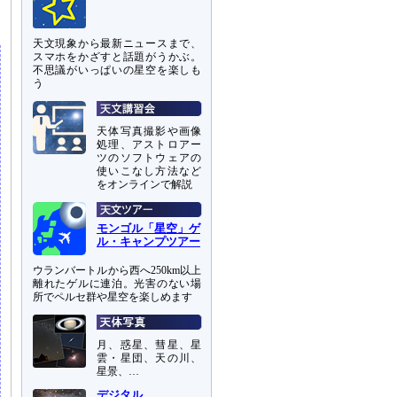
天文現象から最新ニュースまで、
スマホをかざすと話題がうかぶ。
不思議がいっぱいの星空を楽しも
う
天体写真撮影や画像
処理、アストロアー
ツのソフトウェアの
使いこなし方法など
をオンラインで解説
モンゴル「星空」ゲ
ル・キャンプツアー
ウランバートルから西へ250km以上
離れたゲルに連泊。光害のない場
所でペルセ群や星空を楽しめます
月、惑星、彗星、星
雲・星団、天の川、
星景、…
デジタル