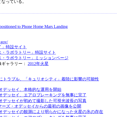
となっている。
epositioned to Phone Home Mars Landing
.gov/
イ」特設サイト
ス・ラボラトリー」特設サイト
ス・ラボラトリー」ミッションページ
像ギャラリー：
2012年火星
にトラブル、「キュリオシティ」着陸に影響の可能性
オデッセイ、本格的な運用を開始
オデッセイ、エアロブレーキングを無事に完了
オデッセイが初めて撮影した可視光波長の写真
、マーズ・オデッセイからの最初の画像を公開
オデッセイの観測により明らかになった火星の氷の存在