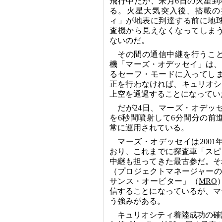
飛行中だが、来月6日の火星到
る。火星大気突入後、搭載の
ィ」が地表に到達する前に地
査機から見えなくなってしま
ないのだ。
その間の通信中継を行うこ
機「マーズ・オデッセイ」は、
るセーフ・モードに入ってし
正を行わなければ、キュリオシ
上空を通過することになってい
だが24日、マーズ・オデッ
を6秒間噴射して6分間分の前
常に運用されている。
マーズ・オデッセイは200
おり、これまでに探査車「スピ
中継も担ってきた最古参だ。そ
（プロジェクトマネージャーのGa
サンス・オービター」（
MRO
信することになっているが、マ
う強みがある。
キュリオシティ着陸成功の確