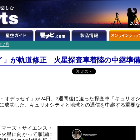
202
2年7月
イ」が軌道修正 火星探査車着陸の中継準
ズ・オデッセイ」が24日、2週間後に迫った探査車「キュリオ
に成功した。キュリオシティと地球との通信を中継する重要
「マーズ・サイエンス・
在火星に向かって順調に