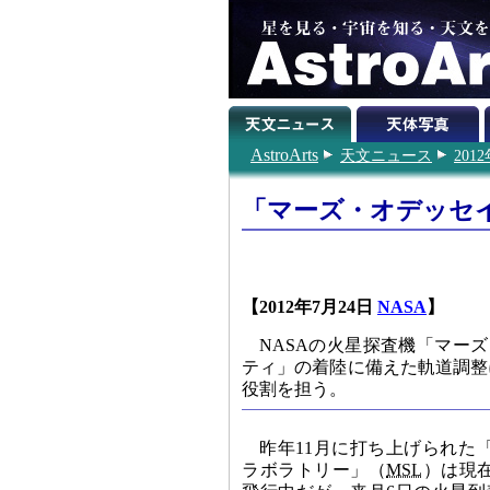
AstroArts
天文ニュース
201
「マーズ・オデッセ
【2012年7月24日
NASA
】
NASAの火星探査機「マー
ティ」の着陸に備えた軌道調整
役割を担う。
昨年11月に打ち上げられた
ラボラトリー」（
MSL
）は現