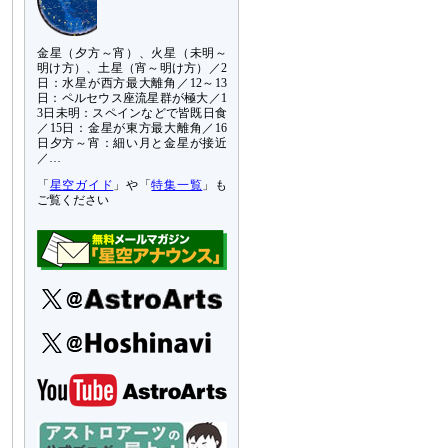
金星（夕方～宵）、火星（未明～
明け方）、土星（宵～明け方）／2
日：水星が西方最大離角／12～13
日：ペルセウス座流星群が極大／1
3日未明：スペインなどで皆既日食
／15日：金星が東方最大離角／16
日夕方～宵：細い月と金星が接近
／…
「
星空ガイド
」や「
特集一覧
」も
ご覧ください