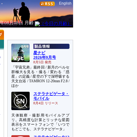
English
6年08月08日
月齢
星ナビ
備
2026年9月号
8月5日 発売
「宇宙兄弟」最終回 / 新月のペルセ
群極大を見る・撮る / 変わる「惑
星」の定義 / 星空の下で深呼吸する
天文台浴 / TAMRON 12-20mm F2.8 /
ほか
ステラナビゲータ・
シ
モバイル
な
8月4日 リリース
天体観察・撮影用モバイルアプ
リ。高精度な計算とリッチな星図
表示をスマートフォンで「いつで
もどこでも、ステラナビゲータ」