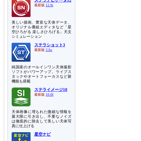
ステラナビゲータ12
最新版
12.0i
美しい描画、豊富な天体データ、
オリジナル番組エディタなど「星
空ひろがる 楽しさひろげる」天文
シミュレーション
ステラショット3
最新版
3.0o
純国産のオールインワン天体撮影
ソフトがパワーアップ。ライブス
タックやオートフォーカスなど新
機能も搭載
ステライメージ10
最新版
10.0f
信
」
ナ
天体画像に埋もれた微細な情報を
受
最大限に引き出し、不要なノイズ
い
は徹底的に除去して美しい天体写
真に仕上げる
星空ナビ
日