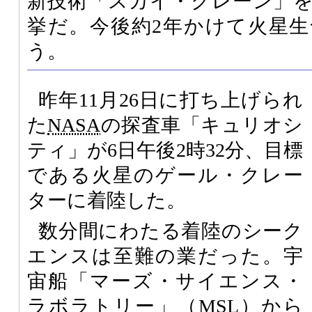
新技術「スカイ・クレーン」
挙だ。今後約2年かけて火星
う。
昨年11月26日に打ち上げられ
た
NASA
の探査車「キュリオシ
ティ」が6日午後2時32分、目標
である火星のゲール・クレー
ターに着陸した。
数分間にわたる着陸のシーク
エンスは至難の業だった。宇
宙船「マーズ・サイエンス・
ラボラトリー」（
MSL
）から