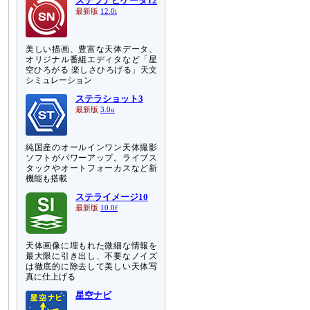
ステラナビゲータ12
最新版
12.0i
美しい描画、豊富な天体データ、
オリジナル番組エディタなど「星
空ひろがる 楽しさひろげる」天文
シミュレーション
ステラショット3
最新版
3.0o
純国産のオールインワン天体撮影
ソフトがパワーアップ。ライブス
タックやオートフォーカスなど新
機能も搭載
ステライメージ10
最新版
10.0f
天体画像に埋もれた微細な情報を
最大限に引き出し、不要なノイズ
は徹底的に除去して美しい天体写
真に仕上げる
星空ナビ