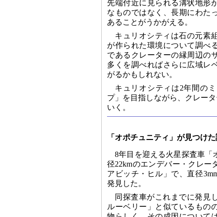
先端付近に見られる溝状地形
なものではなく、長期にわた
あることがうかがえる。
キュリオシティは石の元素
が作られた環境について調べ
であるクレーターの縁周辺の
多くを調べればさらに広域レ
がるかもしれない。
キュリオシティは2年間の
プ」を目指しながら、クレータ
いく。
「オポチュニティ」が見つけた
8年目を迎える火星探査車「
径22kmのエンデバー・クレ
アビッチ・ヒル」で、直径3m
発見した。
同探査車がこれまでに発見
ルーベリー」と似ているもの
物らしく、その成因について