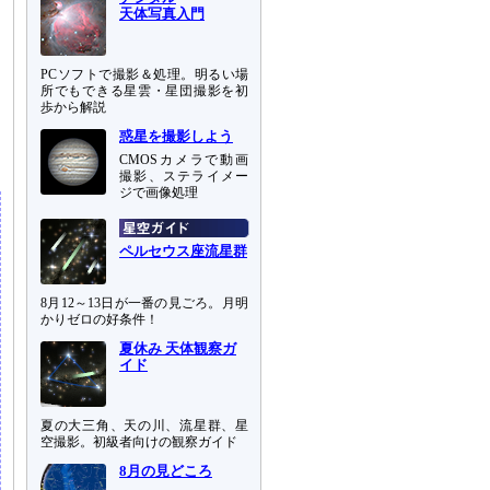
天体写真入門
PCソフトで撮影＆処理。明るい場
所でもできる星雲・星団撮影を初
歩から解説
惑星を撮影しよう
CMOSカメラで動画
撮影、ステライメー
ジで画像処理
ペルセウス座流星群
8月12～13日が一番の見ごろ。月明
かりゼロの好条件！
夏休み 天体観察ガ
イド
夏の大三角、天の川、流星群、星
空撮影。初級者向けの観察ガイド
8月の見どころ