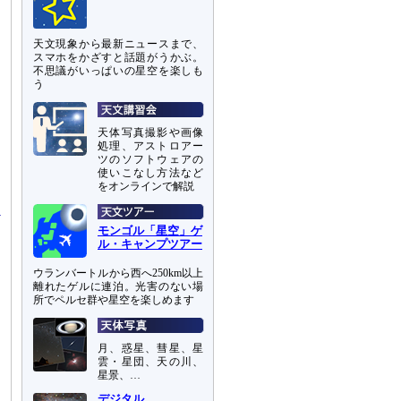
天文現象から最新ニュースまで、
スマホをかざすと話題がうかぶ。
不思議がいっぱいの星空を楽しも
う
天体写真撮影や画像
処理、アストロアー
ツのソフトウェアの
ー
使いこなし方法など
て
をオンラインで解説
モンゴル「星空」ゲ
ル・キャンプツアー
ウランバートルから西へ250km以上
離れたゲルに連泊。光害のない場
所でペルセ群や星空を楽しめます
月、惑星、彗星、星
雲・星団、天の川、
星景、…
デジタル