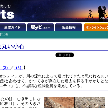
202
2年10月
た丸い小石
／
（2）
／
（3）
】
リオシティ」が、川の流れによって運ばれてきたと思われる丸
地形とあわせて、かつて水が存在した過去を探る手がかりと
ニティ」も、不思議な粒状物質を発見している。
したのは、むき出しにな
像1枚目）。その大きさ