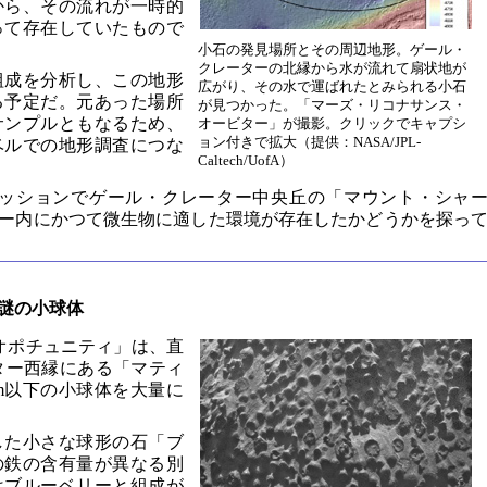
から、その流れが一時的
って存在していたもので
小石の発見場所とその周辺地形。ゲール・
クレーターの北縁から水が流れて扇状地が
組成を分析し、この地形
広がり、その水で運ばれたとみられる小石
る予定だ。元あった場所
が見つかった。「マーズ・リコナサンス・
サンプルともなるため、
オービター」が撮影。クリックでキャプシ
ョン付きで拡大（提供：NASA/JPL-
ベルでの地形調査につな
Caltech/UofA）
ミッションでゲール・クレーター中央丘の「マウント・シャ
ー内にかつて微生物に適した環境が存在したかどうかを探っ
謎の小球体
オポチュニティ」は、直
ーター西縁にある「マティ
m以下の小球体を大量に
した小さな球形の石「ブ
の鉄の含有量が異なる別
はブルーベリーと組成が