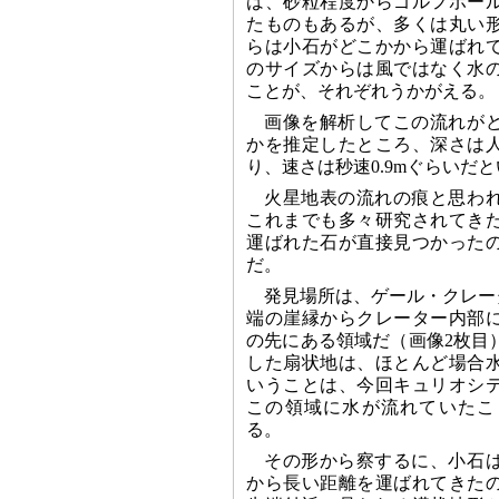
は、砂粒程度からゴルフボー
たものもあるが、多くは丸い
らは小石がどこかから運ばれ
のサイズからは風ではなく水
ことが、それぞれうかがえる。
画像を解析してこの流れが
かを推定したところ、深さは
り、速さは秒速0.9mぐらいだ
火星地表の流れの痕と思わ
これまでも多々研究されてき
運ばれた石が直接見つかった
だ。
発見場所は、ゲール・クレータ
端の崖縁からクレーター内部
の先にある領域だ（画像2枚目
した扇状地は、ほとんど場合
いうことは、今回キュリオシ
この領域に水が流れていたこ
る。
その形から察するに、小石
から長い距離を運ばれてきた