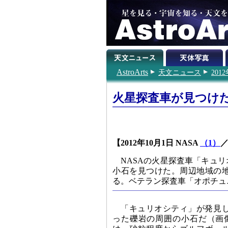
AstroArts
天文ニュース
201
火星探査車が見つけ
【2012年10月1日 NASA
（1）
NASAの火星探査車「キュ
小石を見つけた。周辺地域の
る。ベテラン探査車「オポチュ
「キュリオシティ」が発見
った礫岩の周囲の小石だ（画