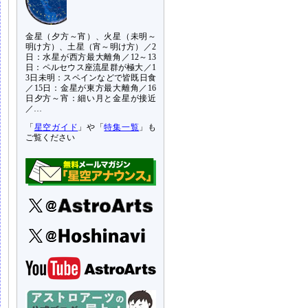
金星（夕方～宵）、火星（未明～
明け方）、土星（宵～明け方）／2
日：水星が西方最大離角／12～13
日：ペルセウス座流星群が極大／1
3日未明：スペインなどで皆既日食
／15日：金星が東方最大離角／16
日夕方～宵：細い月と金星が接近
／…
「
星空ガイド
」や「
特集一覧
」も
ご覧ください