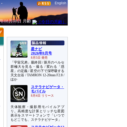
English
6年08月08日
月齢
星ナビ
2026年9月号
8月5日 発売
「宇宙兄弟」最終回 / 新月のペルセ
群極大を見る・撮る / 変わる「惑
星」の定義 / 星空の下で深呼吸する
天文台浴 / TAMRON 12-20mm F2.8 /
ほか
ステラナビゲータ・
い
モバイル
な
8月4日 リリース
天体観察・撮影用モバイルアプ
リ。高精度な計算とリッチな星図
表示をスマートフォンで「いつで
もどこでも、ステラナビゲータ」