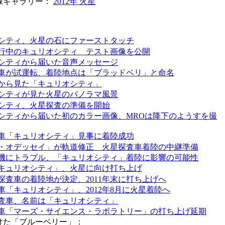
像ギャラリー：
2012年 火星
シティ、火星の石にファーストタッチ
行中のキュリオシティ テスト画像を公開
シティから届いた音声メッセージ
車が試運転、着陸地点は「ブラッドベリ」と命名
から見た「キュリオシティ」
シティが見た火星のパノラマ風景
シティ、火星探査の準備を開始
シティから届いた初のカラー画像、MROは降下のようすを撮
車「キュリオシティ」見事に着陸成功
・オデッセイ」が軌道修正 火星探査車着陸の中継準備
機にトラブル、「キュリオシティ」着陸に影響の可能性
キュリオシティ」、火星に向け打ち上げ
探査車の着陸地が決定、2011年末に打ち上げへ
車「キュリオシティ」、2012年8月に火星着陸へ
査車、名前は「キュリオシティ」
車「マーズ・サイエンス・ラボラトリー」の打ち上げ延期
けた「ブルーベリー」：