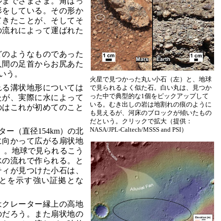
ルまでさまざま。角ばっ
形をしている。その形か
てきたことが、そしてそ
の流れによって運ばれた
どのようなものであった
人間の足首からお尻あた
という。
火星で見つかった丸い小石（左）と、地球
れる溝状地形については
で見られるよく似た石。白い丸は、見つか
った中で典型的な1個をピックアップして
たが、実際に水によって
いる。むき出しの岩は地割れの痕のように
のはこれが初めてのこと
も見えるが、河床のブロックが傾いたもの
だという。クリックで拡大（提供：
NASA/JPL-Caltech/MSSS and PSI）
ー（直径154km）の北
に向かって広がる扇状地
）。地球で見られるこう
水の流れで作られる。と
ティが見つけた小石は、
とを示す強い証拠とな
はクレーター縁上の高地
のだろう。また扇状地の