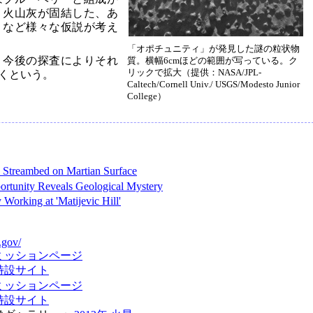
、火山灰が固結した、あ
、など様々な仮説が考え
「オポチュニティ」が発見した謎の粒状物
、今後の探査によりそれ
質。横幅6cmほどの範囲が写っている。ク
リックで拡大（提供：NASA/JPL-
くという。
Caltech/Cornell Univ./ USGS/Modesto Junior
College）
Streambed on Martian Surface
tunity Reveals Geological Mystery
Working at 'Matijevic Hill'
.gov/
ミッションページ
特設サイト
ミッションページ
特設サイト