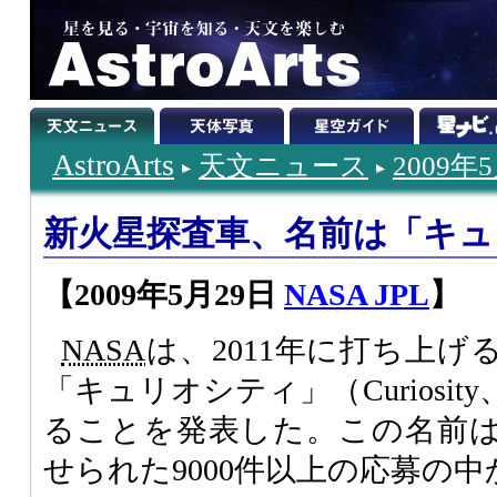
AstroArts
天文ニュース
2009年
新火星探査車、名前は「キュ
【2009年5月29日
NASA JPL
】
NASA
は、2011年に打ち上
「キュリオシティ」（Curiosi
ることを発表した。この名前
せられた9000件以上の応募の