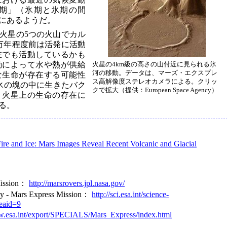
期」（氷期と氷期の間
にあるようだ。
に火星の5つの火山でカル
0万年程度前は活発に活動
在でも活動しているかも
動によって水や熱が供給
火星の4km級の高さの山付近に見られる氷
河の移動。データは、マーズ・エクスプレ
な生命が存在する可能性
ス高解像度ステレオカメラによる。クリッ
氷の塊の中に生きたバク
クで拡大（提供：European Space Agency）
、火星上の生命の存在に
る。
ire and Ice: Mars Images Reveal Recent Volcanic and Glacial
Mission：
http://marsrovers.jpl.nasa.gov/
y - Mars Express Mission：
http://sci.esa.int/science-
eaid=9
w.esa.int/export/SPECIALS/Mars_Express/index.html