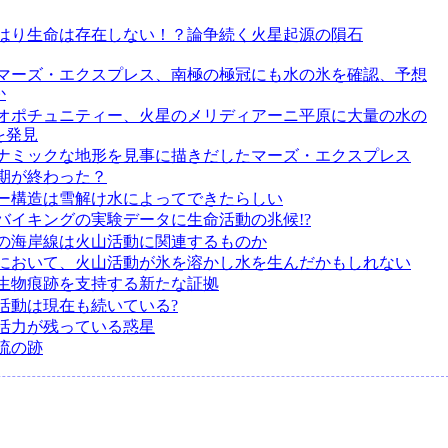
はり生命は存在しない！？論争続く火星起源の隕石
マーズ・エクスプレス、南極の極冠にも水の氷を確認、予想
か
オポチュニティー、火星のメリディアーニ平原に大量の水の
を発見
ナミックな地形を見事に描きだしたマーズ・エクスプレス
期が終わった？
ー構造は雪解け水によってできたらしい
バイキングの実験データに生命活動の兆候!?
の海岸線は火山活動に関連するものか
において、火山活動が氷を溶かし水を生んだかもしれない
生物痕跡を支持する新たな証拠
活動は現在も続いている?
活力が残っている惑星
流の跡