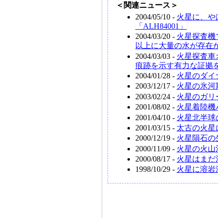
＜関連ニュース＞
2004/05/10 -
火星に、や
「ALH84001」
2004/03/20 -
火星探査機
以上に大量の水が存在
2004/03/03 -
火星探査車
痕跡を示す有力な証拠
2004/01/28 -
火星のダイ
2003/12/17 -
火星の氷河
2003/02/24 -
火星のガリ
2001/08/02 -
火星着陸機
2001/04/10 -
火星北半球
2001/03/15 -
太古の火星
2000/12/19 -
火星隕石の
2000/11/09 -
火星の火山
2000/08/17 -
火星はまだ
1998/10/29 -
火星に溶岩