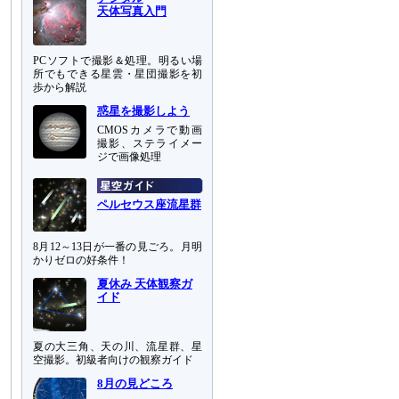
天体写真入門
PCソフトで撮影＆処理。明るい場
所でもできる星雲・星団撮影を初
歩から解説
惑星を撮影しよう
CMOSカメラで動画
撮影、ステライメー
ジで画像処理
ペルセウス座流星群
8月12～13日が一番の見ごろ。月明
かりゼロの好条件！
夏休み 天体観察ガ
イド
夏の大三角、天の川、流星群、星
空撮影。初級者向けの観察ガイド
8月の見どころ