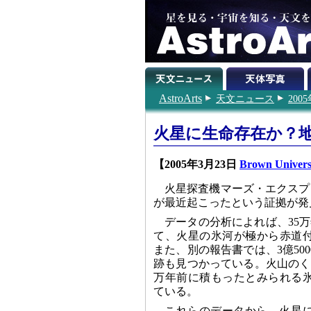
AstroArts
天文ニュース
200
火星に生命存在か？
【2005年3月23日
Brown Univers
火星探査機マーズ・エクスプ
が最近起こったという証拠が発
データの分析によれば、35万
て、火星の氷河が極から赤道
また、別の報告書では、3億50
跡も見つかっている。火山のくぼ地
万年前に積もったとみられる
ている。
これらのデータから、火星