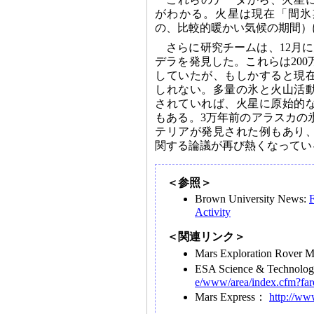
がわかる。火星は現在「間氷
の、比較的暖かい気候の期間）
さらに研究チームは、12月
デラを発見した。これらは20
していたが、もしかすると現
しれない。多量の氷と火山活
されていれば、火星に原始的
もある。3万年前のアラスカの
テリアが発見された例もあり
関する論議が再び熱くなってい
＜参照＞
Brown University News:
F
Activity
＜関連リンク＞
Mars Exploration Rover 
ESA Science & Technolog
e/www/area/index.cfm?far
Mars Express：
http://ww