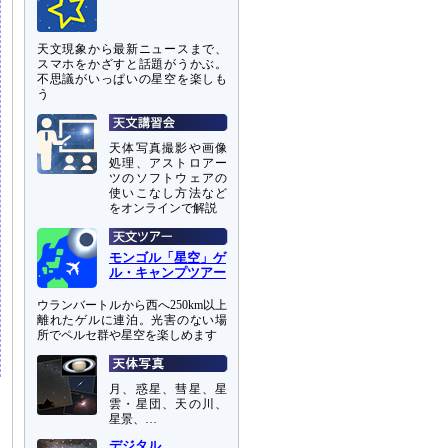
天文現象から最新ニュースまで、
スマホをかざすと話題がうかぶ。
不思議がいっぱいの星空を楽しも
う
天体写真撮影や画像
処理、アストロアー
ツのソフトウェアの
使いこなし方法など
をオンラインで解説
モンゴル「星空」ゲ
ル・キャンプツアー
ウランバートルから西へ250km以上
離れたゲルに連泊。光害のない場
所でペルセ群や星空を楽しめます
月、惑星、彗星、星
雲・星団、天の川、
星景、…
デジタル