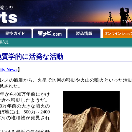
202
5年3月
地質学的に活発な活動
ity News
】
レスの観測から、火星で氷河の移動や火山の噴火といった活
見された。
年から400万年前にかけ
付近へ移動したようだ。
00万年前の大きな噴火の
には、500万～2400
氷河の堆積物が発見され
における最近の気候変動