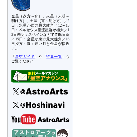
金星（夕方～宵）、火星（未明～
明け方）、土星（宵～明け方）／2
日：水星が西方最大離角／12～13
日：ペルセウス座流星群が極大／1
3日未明：スペインなどで皆既日食
／15日：金星が東方最大離角／16
日夕方～宵：細い月と金星が接近
／…
「
星空ガイド
」や「
特集一覧
」も
ご覧ください