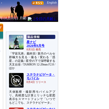
English
6年08月09日
月齢
星ナビ
2026年9月号
8月5日 発売
「宇宙兄弟」最終回 / 新月のペルセ
群極大を見る・撮る / 変わる「惑
星」の定義 / 星空の下で深呼吸する
天文台浴 / TAMRON 12-20mm F2.8 /
動
ほか
ステラナビゲータ・
モバイル
8月4日 リリース
天体観察・撮影用モバイルアプ
リ。高精度な計算とリッチな星図
表示をスマートフォンで「いつで
もどこでも、ステラナビゲータ」