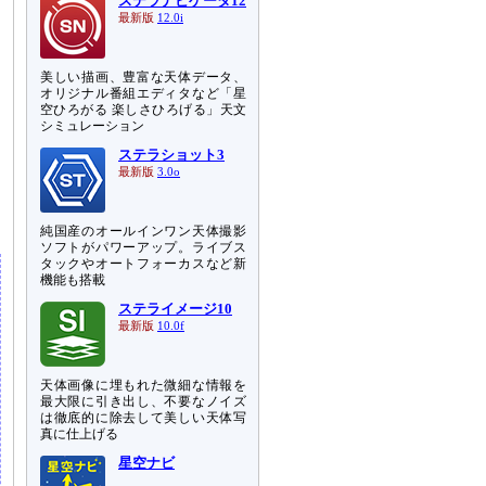
ステラナビゲータ12
最新版
12.0i
美しい描画、豊富な天体データ、
オリジナル番組エディタなど「星
空ひろがる 楽しさひろげる」天文
シミュレーション
ステラショット3
最新版
3.0o
純国産のオールインワン天体撮影
ソフトがパワーアップ。ライブス
タックやオートフォーカスなど新
機能も搭載
ステライメージ10
最新版
10.0f
天体画像に埋もれた微細な情報を
最大限に引き出し、不要なノイズ
は徹底的に除去して美しい天体写
真に仕上げる
星空ナビ