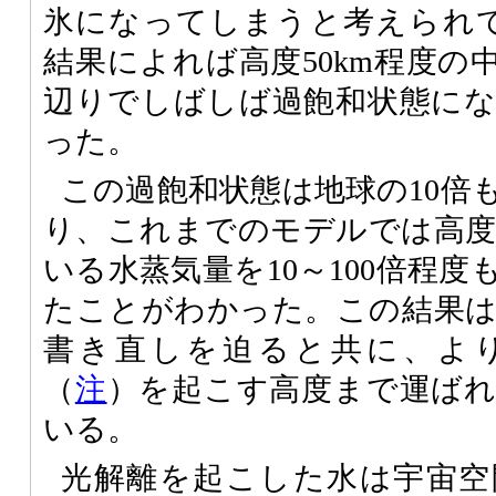
氷になってしまうと考えられてき
結果によれば高度50km程度の
辺りでしばしば過飽和状態に
った。
この過飽和状態は地球の10倍
り、これまでのモデルでは高度2
いる水蒸気量を10～100倍程
たことがわかった。この結果
書き直しを迫ると共に、よ
（
注
）を起こす高度まで運ば
いる。
光解離を起こした水は宇宙空