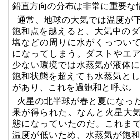
鉛直方向の分布は非常に重要な
通常、地球の大気では温度が
飽和点を越えると、大気中の
塩などの周りに水がくっつい
になってしまう。ダストやエ
少ない環境では水蒸気が液体
飽和状態を超えても水蒸気と
があり、これを過飽和と呼ぶ。
火星の北半球が春と夏になっ
果が得られた。なんと火星大
態になっていたのだ。これま
温度が低いため、水蒸気が飽