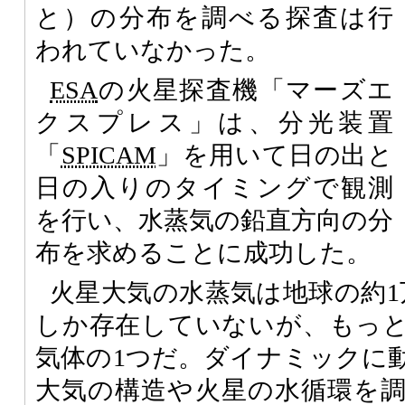
と）の分布を調べる探査は行
われていなかった。
ESA
の火星探査機「マーズエ
クスプレス」は、分光装置
「
SPICAM
」を用いて日の出と
日の入りのタイミングで観測
を行い、水蒸気の鉛直方向の分
布を求めることに成功した。
火星大気の水蒸気は地球の約1
しか存在していないが、もっ
気体の1つだ。ダイナミックに
大気の構造や火星の水循環を