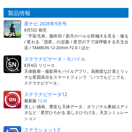
製品情報
星ナビ 2026年9月号
8月5日 発売
「宇宙兄弟」最終回 / 新月のペルセ群極大を見る・撮る
/ 変わる「惑星」の定義 / 星空の下で深呼吸する天文台
浴 / TAMRON 12-20mm F2.8 / ほか
ステラナビゲータ・モバイル
8月4日 リリース
天体観察・撮影用モバイルアプリ。高精度な計算とリッ
チな星図表示をスマートフォンで「いつでもどこでも、
ステラナビゲータ」
ステラナビゲータ12
最新版
12.0i
美しい描画、豊富な天体データ、オリジナル番組エディ
タなど「星空ひろがる 楽しさひろげる」天文シミュレー
ション
ステラショット3