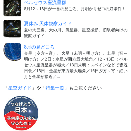
ペルセウス座流星群
8月12～13日が一番の見ごろ。月明かりゼロの好条件！
夏休み 天体観察ガイド
夏の大三角、天の川、流星群、星空撮影。初級者向けの
観察ガイド
8月の見どころ
金星（夕方～宵）、火星（未明～明け方）、土星（宵～
明け方）／2日：水星が西方最大離角／12～13日：ペル
セウス座流星群が極大／13日未明：スペインなどで皆既
日食／15日：金星が東方最大離角／16日夕方～宵：細い
月と金星が接近／…
「
星空ガイド
」や「
特集一覧
」もご覧ください