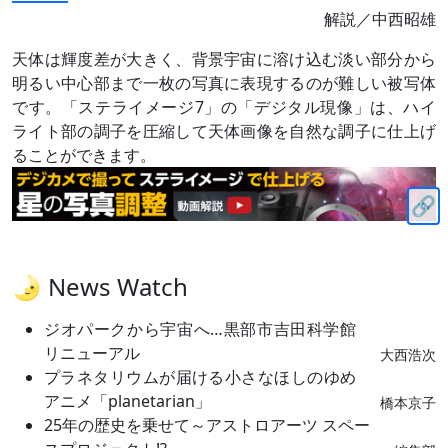
解説／中西昭雄
天体は輝度差が大きく、背景宇宙に溶け込む淡い部分から
明るい中心部まで一枚の写真に表現するのが難しい被写体
です。「ステライメージ7」の「デジタル現像」は、ハイ
ライト部の調子を圧縮して天体画像を自然な調子に仕上げ
ることができます。
🌛 News Watch
ジオパークから宇宙へ…黒部市吉田科学館
リニューアル
大西浩次
プラネタリウムが届ける小さなほしのゆめ
アニメ「planetarian」
橋本京子
25年の歴史を乗せて～アストロアーツ スペー