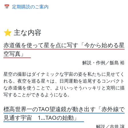
📅
定期購読のご案内
⭐ 主な内容
赤道儀を使って星を点に写す「今から始める星
空写真」
解説・作例／飯島 裕
星空の撮影はダイナミックな宇宙の姿を私たちに見せてく
れる。夜空を巡る星々は、日周運動を追尾するコンパクト
な赤道儀を使うことで、よりいっそうハッキリと克明に描
写することができるようになる。
標高世界一のTAO望遠鏡が動き出す「赤外線で
見通す宇宙 1…TAOの始動」
解説／吉井 譲