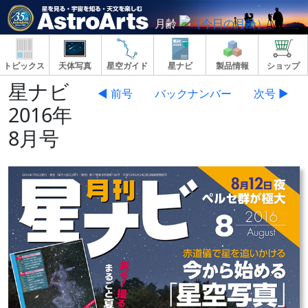
月齢
トピックス
天体写真
星空ガイド
星ナビ
製品情報
ショップ
星ナビ
◀ 前号
バックナンバー
次号 ▶
2016年
8月号