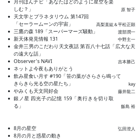
月刊ほんナビ「あなたはどのように星空を楽
しむ？」
原 智子
天文学とプラネタリウム 第147回
「セーラームーンの宇宙」
高梨直紘＆平松正顕
三鷹の森 189「スーパーマーズ騒動」
渡部潤一
新天体発見情報 131
中野主一
金井三男のこだわり天文夜話 第百八十七話「広大な天
の遠大な話」
Observer's NAVI
吉本勝己
ネットよ今夜もありがとう
飲み星食い月す #190「笹の葉がさらさら鳴って
きらきら光る空の星たち」
kay
やみくも天文同好会
藤井龍二
銀ノ星 四光子の記憶 159「奥行きを切り取
る」
飯島 裕
8月の星空
弘田澄人
8月の月と惑星の動き