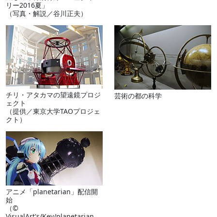
リー2016夏」
（写真・解説／谷川正夫）
チリ・アタカマの望遠鏡プロジ
芸術の都の科学
ェクト
（提供／東京大学TAOプロジェ
クト）
アニメ「planetarian」配信開
始
（©
VisualArt's/Key/planetarian