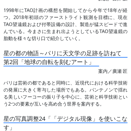
1998年にTAO計画の構想を開始してから今年で18年が経
つ。2018年初頭のファーストライト観測を目標に、現在
TAO望遠鏡および付帯設備の設計、製造が猛スピードで進
んでいる。今まさに生まれ出ようとしているTAO望遠鏡の
胎動を様々な切り口で紹介していく。
星の都の物語～パリに天文学の足跡を訪ねて
第2回「地球の自転を刻むアート」
案内／廣瀬 匠
パリは芸術の都であると同時に、近現代における科学技術
の発展に大きく寄与した場所でもある。パンテノンで揺れ
る美しいフーコーの振り子を中心に、芸術と科学技術とい
う2つの要素が互いを高め合う世界を案内する。
星の写真調整24「「デジタル現像」を使いこな
す」