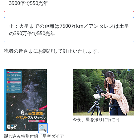
3900倍で550光年
正：火星までの距離は7500万km／アンタレスは土星
の390万倍で550光年
読者の皆さまにお詫びして訂正いたします。
今夜、星を撮りに行こう
綴じ込み特別付録「星空ダイア