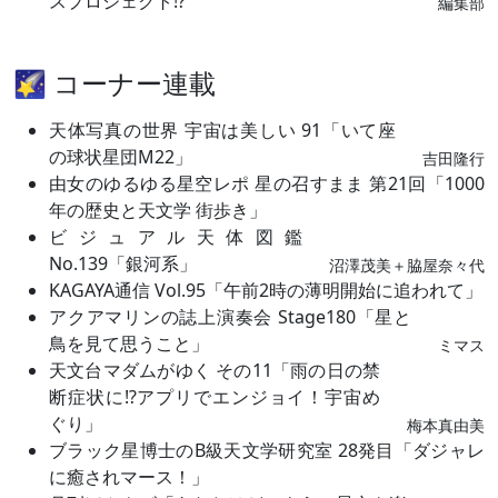
スプロジェクト⁉
編集部
🌠 コーナー連載
天体写真の世界 宇宙は美しい 91「いて座
の球状星団M22」
吉田隆行
由女のゆるゆる星空レポ 星の召すまま 第21回「1000
年の歴史と天文学 街歩き」
ビジュアル天体図鑑
No.139「銀河系」
沼澤茂美＋脇屋奈々代
KAGAYA通信 Vol.95「午前2時の薄明開始に追われて」
アクアマリンの誌上演奏会 Stage180「星と
鳥を見て思うこと」
ミマス
天文台マダムがゆく その11「雨の日の禁
断症状に⁉アプリでエンジョイ！宇宙め
ぐり」
梅本真由美
ブラック星博士のB級天文学研究室 28発目「ダジャレ
に癒されマース！」