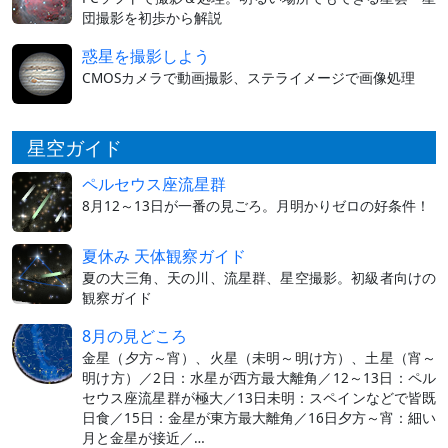
団撮影を初歩から解説
惑星を撮影しよう
CMOSカメラで動画撮影、ステライメージで画像処理
星空ガイド
ペルセウス座流星群
8月12～13日が一番の見ごろ。月明かりゼロの好条件！
夏休み 天体観察ガイド
夏の大三角、天の川、流星群、星空撮影。初級者向けの
観察ガイド
8月の見どころ
金星（夕方～宵）、火星（未明～明け方）、土星（宵～
明け方）／2日：水星が西方最大離角／12～13日：ペル
セウス座流星群が極大／13日未明：スペインなどで皆既
日食／15日：金星が東方最大離角／16日夕方～宵：細い
月と金星が接近／…