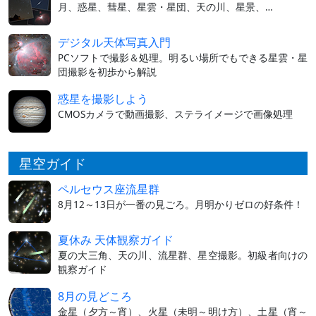
月、惑星、彗星、星雲・星団、天の川、星景、…
デジタル天体写真入門
PCソフトで撮影＆処理。明るい場所でもできる星雲・星
団撮影を初歩から解説
惑星を撮影しよう
CMOSカメラで動画撮影、ステライメージで画像処理
星空ガイド
ペルセウス座流星群
8月12～13日が一番の見ごろ。月明かりゼロの好条件！
夏休み 天体観察ガイド
夏の大三角、天の川、流星群、星空撮影。初級者向けの
観察ガイド
8月の見どころ
金星（夕方～宵）、火星（未明～明け方）、土星（宵～