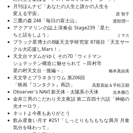
月刊ほんナビ「あなたの人生と誰かの人生を
変える宇宙」
原 智子
三鷹の森 248「毎日の富士山」
渡部潤一
アクアマリンの誌上演奏会 Stage239「星た
ちと話をしよう」
ミマス
ブラック星博士のB級天文学研究室 87発目「天文サー
クル大応援しMars！」
天文台マダムがゆく その70「ウィドマン
シュテッテン構造に魅せられて ～田村市
星の村天文台・後編～」
梅本真由美
天文学とプラネタリウム 第206回
「映画『コンタクト』再訪」
高梨直紘＆平松正顕
Observer's NAVI 新天体・太陽系小天体
吉本勝己
金井三男のこだわり天文夜話 第二百四十六話「神秘の
光オーロラ」
ネットよ今夜もありがとう
飲み星食い月す #251「しっとりもちもちな満月 月食
気分を味わって」