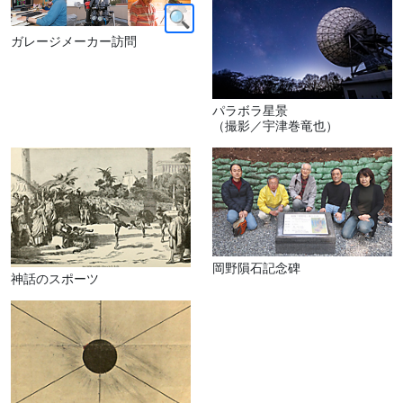
ガレージメーカー訪問
パラボラ星景
（撮影／宇津巻竜也）
岡野隕石記念碑
神話のスポーツ