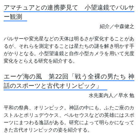
アマチュアとの連携夢見て 小望遠鏡でパルサ
ー観測
紹介／中森健之
パルサーや変光星などの天体は明るさが変化することがあ
るが、それらを測定することは星たちの謎を解き明かす手
がかりとなる。小型望遠鏡と自作小型カメラを用いて光度
変化をとらえる研究を紹介する。
エーゲ海の風 第22回「戦う全裸の男たち 神
話のスポーツと古代オリンピック」
水先案内人／早水 勉
平和の祭典、オリンピック。神話の中にも、ふたご座のカ
ストルとポリュデウケス、ペルセウスなどの英雄にはスポ
ーツにまつわる逸話がある。研究によって明らかになって
きた古代オリンピックの姿を紹介する。