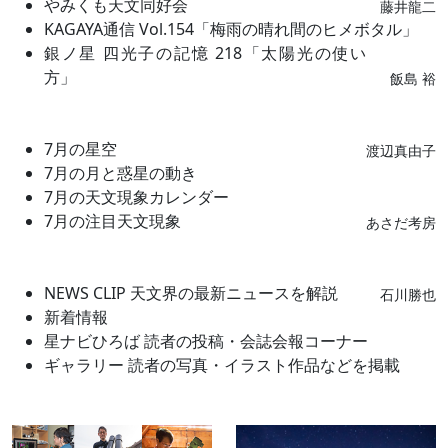
やみくも天文同好会
藤井龍二
KAGAYA通信 Vol.154「梅雨の晴れ間のヒメボタル」
銀ノ星 四光子の記憶 218「太陽光の使い
方」
飯島 裕
7月の星空
渡辺真由子
7月の月と惑星の動き
7月の天文現象カレンダー
7月の注目天文現象
あさだ考房
NEWS CLIP 天文界の最新ニュースを解説
石川勝也
新着情報
星ナビひろば 読者の投稿・会誌会報コーナー
ギャラリー 読者の写真・イラスト作品などを掲載