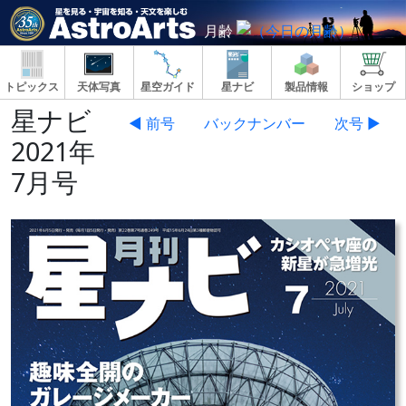
月齢
トピックス
天体写真
星空ガイド
星ナビ
製品情報
ショップ
星ナビ
◀ 前号
バックナンバー
次号 ▶
2021年
7月号