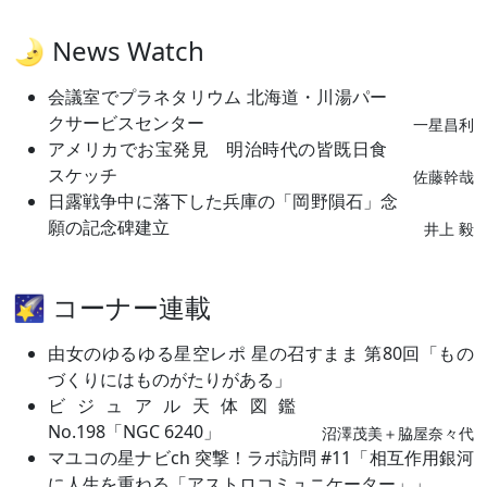
🌛 News Watch
会議室でプラネタリウム 北海道・川湯パー
クサービスセンター
一星昌利
アメリカでお宝発見 明治時代の皆既日食
スケッチ
佐藤幹哉
日露戦争中に落下した兵庫の「岡野隕石」念
願の記念碑建立
井上 毅
🌠 コーナー連載
由女のゆるゆる星空レポ 星の召すまま 第80回「もの
づくりにはものがたりがある」
ビジュアル天体図鑑
No.198「NGC 6240」
沼澤茂美＋脇屋奈々代
マユコの星ナビch 突撃！ラボ訪問 #11「相互作用銀河
に人生を重ねる「アストロコミュニケーター」」