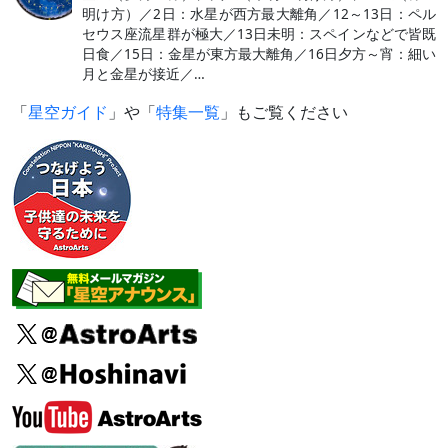
明け方）／2日：水星が西方最大離角／12～13日：ペル
セウス座流星群が極大／13日未明：スペインなどで皆既
日食／15日：金星が東方最大離角／16日夕方～宵：細い
月と金星が接近／…
「
星空ガイド
」や「
特集一覧
」もご覧ください