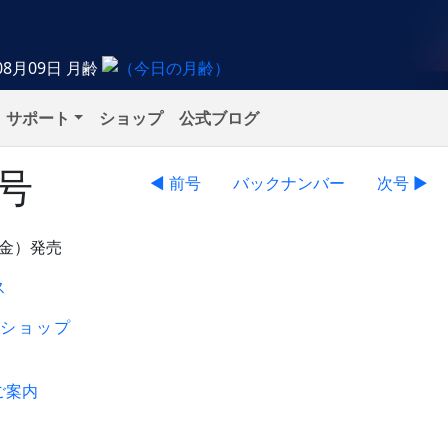
08月09日
月齢
サポート
ショップ
公式ブログ
月号
◀ 前号
バックナンバー
次号 ▶
（金）発売
ス
ショップ
ご案内