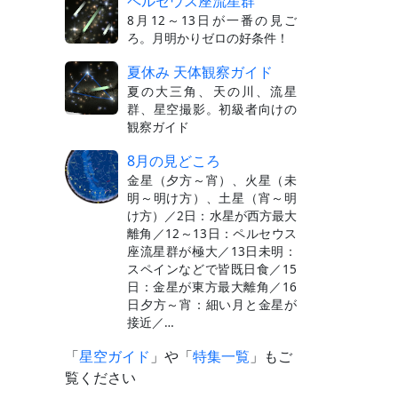
ペルセウス座流星群
8月12～13日が一番の見ご
ろ。月明かりゼロの好条件！
夏休み 天体観察ガイド
夏の大三角、天の川、流星
群、星空撮影。初級者向けの
観察ガイド
8月の見どころ
金星（夕方～宵）、火星（未
明～明け方）、土星（宵～明
け方）／2日：水星が西方最大
離角／12～13日：ペルセウス
座流星群が極大／13日未明：
スペインなどで皆既日食／15
日：金星が東方最大離角／16
日夕方～宵：細い月と金星が
接近／…
「
星空ガイド
」や「
特集一覧
」もご
覧ください