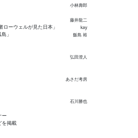
小林壽郎
藤井龍二
役者ローウェルが見た日本」
kay
孤島」
飯島 裕
弘田澄人
あさだ考房
石川勝也
ナー
どを掲載