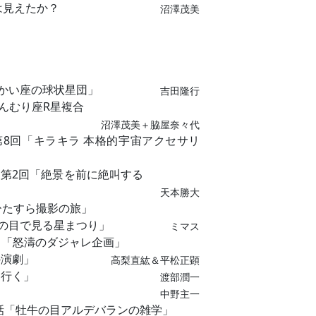
は見えたか？
沼澤茂美
つかい座の球状星団」
吉田隆行
かんむり座R星複合
沼澤茂美＋脇屋奈々代
第8回「キラキラ 本格的宇宙アクセサリ
周 第2回「絶景を前に絶叫する
天本勝大
ド ひたすら撮影の旅」
「親の目で見る星まつり」
ミマス
目「怒濤のダジャレ企画」
の演劇」
高梨直紘＆平松正顕
に行く」
渡部潤一
中野主一
話「牡牛の目アルデバランの雑学」