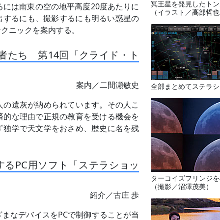
冥王星を発見したトン
ろには南東の空の地平高度20度あたりに
（イラスト／高部哲也
検出するにも、撮影するにも明るい惑星の
テクニックを案内する。
者たち 第14回「クライド・ト
案内／二間瀬敏史
全部まとめてステラシ
人の遺灰が納められています。その人こ
済的な理由で正規の教育を受ける機会を
ず独学で天文学をおさめ、歴史に名を残
。
するPC用ソフト「ステラショッ
ターコイズフリンジを
（撮影／沼澤茂美）
紹介／古庄 歩
まなデバイスをPCで制御することが当