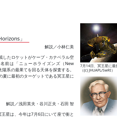
rizons」
解説／小林仁美
を搭載したロケットがケープ・カナベラル空
名前は「ニューホライズンズ（New
7月14日、冥王星に最
い、太陽系の最果てを回る天体を探査する。
（(c) JHUAPL/SwRI）
の夏に最初のターゲットである冥王星に
解説／浅田英夫・谷川正夫・石田 智
王星は、今年は7月6日にいて座で衝と