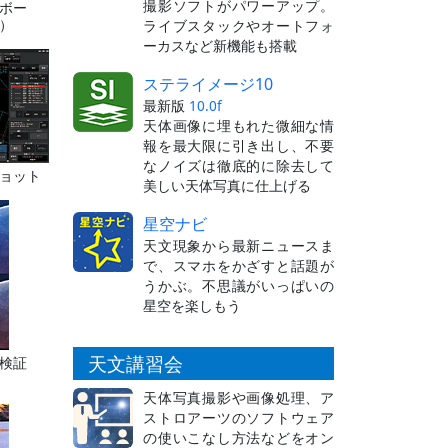
撮影ソフトがパワーアップ。
ボー
）
ライブスタックやオートフォ
ーカスなど新機能も搭載
ステライメージ10
最新版
10.0f
天体画像に埋もれた微細な情
報を最大限に引き出し、不要
なノイズは徹底的に除去して
ョット
美しい天体写真に仕上げる
星空ナビ
天文現象から最新ニュースま
で、スマホをかざすと話題が
うかぶ。不思議がいっぱいの
星空を楽しもう
天文講習会
検証
天体写真撮影や画像処理、ア
ストロアーツのソフトウェア
の使いこなし方法などをオン