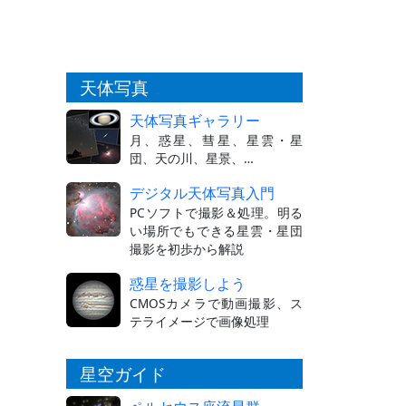
天体写真
天体写真ギャラリー
月、惑星、彗星、星雲・星
団、天の川、星景、…
デジタル天体写真入門
PCソフトで撮影＆処理。明る
い場所でもできる星雲・星団
撮影を初歩から解説
惑星を撮影しよう
CMOSカメラで動画撮影、ス
テライメージで画像処理
星空ガイド