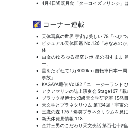
4月4日皆既月食「ターコイズフリンジ」
🌠 コーナー連載
天体写真の世界 宇宙は美しい 78「へび
ビジュアル天体図鑑 No.126「みなみの
体」
由女のゆるゆる星空レポ 星の召すまま 
ー」
星をたずねて1万3000km 自転車日本一
事故」
KAGAYA通信 Vol.82「ニュージーラン
アクアマリンの誌上演奏会 Stage167
ブラック星博士のB級天文学研究室 15発
天文学とプラネタリウム 第134回「宇宙
三鷹の森 176「爆笑プラネタリウムを見
新天体発見情報 118
金井三男のこだわり天文夜話 第百七十四