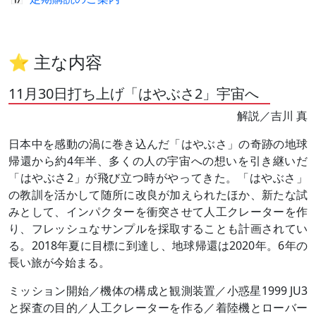
⭐ 主な内容
11月30日打ち上げ「はやぶさ2」宇宙へ
解説／吉川 真
日本中を感動の渦に巻き込んだ「はやぶさ」の奇跡の地球
帰還から約4年半、多くの人の宇宙への想いを引き継いだ
「はやぶさ2」が飛び立つ時がやってきた。「はやぶさ」
の教訓を活かして随所に改良が加えられたほか、新たな試
みとして、インパクターを衝突させて人工クレーターを作
り、フレッシュなサンプルを採取することも計画されてい
る。2018年夏に目標に到達し、地球帰還は2020年。6年の
長い旅が今始まる。
ミッション開始／機体の構成と観測装置／小惑星1999 JU3
と探査の目的／人工クレーターを作る／着陸機とローバー