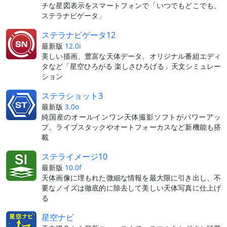
チな星図表示をスマートフォンで「いつでもどこでも、
ステラナビゲータ」
ステラナビゲータ12
最新版
12.0i
美しい描画、豊富な天体データ、オリジナル番組エディ
タなど「星空ひろがる 楽しさひろげる」天文シミュレー
ション
ステラショット3
最新版
3.0o
純国産のオールインワン天体撮影ソフトがパワーアッ
プ。ライブスタックやオートフォーカスなど新機能も搭
載
ステライメージ10
最新版
10.0f
天体画像に埋もれた微細な情報を最大限に引き出し、不
要なノイズは徹底的に除去して美しい天体写真に仕上げ
る
星空ナビ