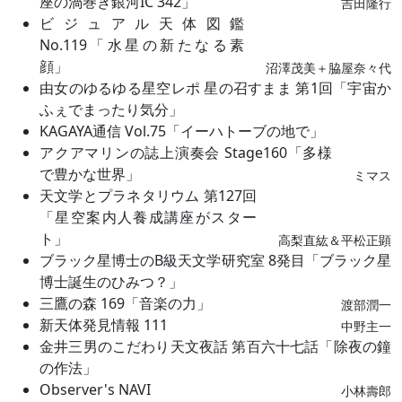
座の渦巻き銀河IC 342」
吉田隆行
ビジュアル天体図鑑
No.119「水星の新たなる素
顔」
沼澤茂美＋脇屋奈々代
由女のゆるゆる星空レポ 星の召すまま 第1回「宇宙か
ふぇでまったり気分」
KAGAYA通信 Vol.75「イーハトーブの地で」
アクアマリンの誌上演奏会 Stage160「多様
で豊かな世界」
ミマス
天文学とプラネタリウム 第127回
「星空案内人養成講座がスター
ト」
高梨直紘＆平松正顕
ブラック星博士のB級天文学研究室 8発目「ブラック星
博士誕生のひみつ？」
三鷹の森 169「音楽の力」
渡部潤一
新天体発見情報 111
中野主一
金井三男のこだわり天文夜話 第百六十七話「除夜の鐘
の作法」
Observer's NAVI
小林壽郎