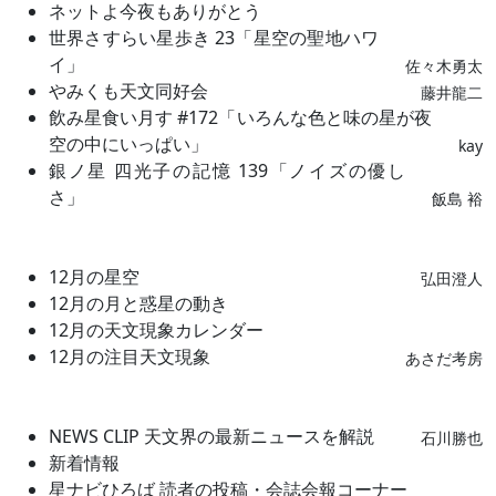
ネットよ今夜もありがとう
世界さすらい星歩き 23「星空の聖地ハワ
イ」
佐々木勇太
やみくも天文同好会
藤井龍二
飲み星食い月す #172「いろんな色と味の星が夜
空の中にいっぱい」
kay
銀ノ星 四光子の記憶 139「ノイズの優し
さ」
飯島 裕
12月の星空
弘田澄人
12月の月と惑星の動き
12月の天文現象カレンダー
12月の注目天文現象
あさだ考房
NEWS CLIP 天文界の最新ニュースを解説
石川勝也
新着情報
星ナビひろば 読者の投稿・会誌会報コーナー