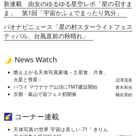
新連載 由女のゆるゆる星空レポ「星の召すま
ま」 第1回「宇宙かふぇでまったり気分」
パオナビニュース「星の村スターライトフェス
ティバル、台風直前の秋晴れ」
🌛 News Watch
燃え上がる天体写真家魂－土星食、月食、
火星と彗星－
沼澤茂美
ハワイ マウナケア山頂にTMT建設開始
青木和光
京都・嵐山で宙フェス初開催
桶谷美紗
🌠 コーナー連載
天体写真の世界 宇宙は美しい 71「きりん