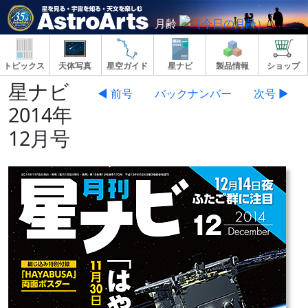
月齢
トピックス
天体写真
星空ガイド
星ナビ
製品情報
ショップ
星ナビ
◀ 前号
バックナンバー
次号 ▶
2014年
12月号