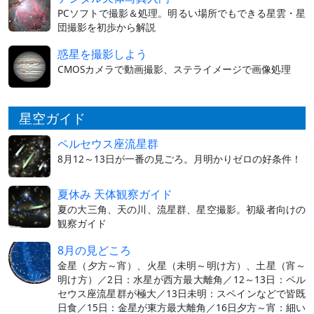
PCソフトで撮影＆処理。明るい場所でもできる星雲・星
団撮影を初歩から解説
惑星を撮影しよう
CMOSカメラで動画撮影、ステライメージで画像処理
星空ガイド
ペルセウス座流星群
8月12～13日が一番の見ごろ。月明かりゼロの好条件！
夏休み 天体観察ガイド
夏の大三角、天の川、流星群、星空撮影。初級者向けの
観察ガイド
8月の見どころ
金星（夕方～宵）、火星（未明～明け方）、土星（宵～
明け方）／2日：水星が西方最大離角／12～13日：ペル
セウス座流星群が極大／13日未明：スペインなどで皆既
日食／15日：金星が東方最大離角／16日夕方～宵：細い