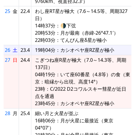
9760km、視直径32.3′）
25
金
22.4
わし座RT星が極大（7.6～14.5等、周期327
日）
14時37分：🌗下弦
20時53分：月が最南（赤緯-26°47.1′）
22時03分：てんびん座δ星が極小
26
土
23.4
19時04分：カシオペヤ座RZ星が極小
27
日
24.4
こぎつね座R星が極大（7.0～14.3等、周期
137日）
04時19分：いて座60番星（4.8等）の食（東
京：暗縁から出現、高度14°）
23時：C/2022 D2コワルスキー彗星が近日
点を通過
23時45分：カシオペヤ座RZ星が極小
28
月
25.4
細い月と火星が並ぶ
16時06分：月が火星に最接近（東京
04°07′）
21時30分：月が金星に最接近（東京