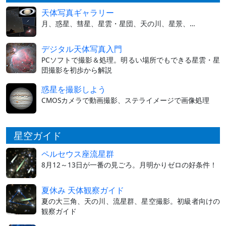
天体写真ギャラリー
月、惑星、彗星、星雲・星団、天の川、星景、…
デジタル天体写真入門
PCソフトで撮影＆処理。明るい場所でもできる星雲・星
団撮影を初歩から解説
惑星を撮影しよう
CMOSカメラで動画撮影、ステライメージで画像処理
星空ガイド
ペルセウス座流星群
8月12～13日が一番の見ごろ。月明かりゼロの好条件！
夏休み 天体観察ガイド
夏の大三角、天の川、流星群、星空撮影。初級者向けの
観察ガイド