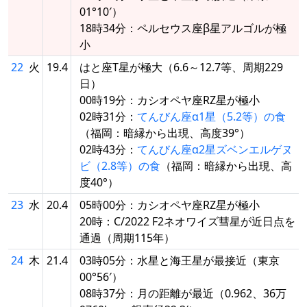
01°10′）
18時34分：ペルセウス座β星アルゴルが極
小
22
火
19.4
はと座T星が極大（6.6～12.7等、周期229
日）
00時19分：カシオペヤ座RZ星が極小
02時31分：
てんびん座α1星（5.2等）の食
（福岡：暗縁から出現、高度39°）
02時43分：
てんびん座α2星ズベンエルゲヌ
ビ（2.8等）の食
（福岡：暗縁から出現、高
度40°）
23
水
20.4
05時00分：カシオペヤ座RZ星が極小
20時：C/2022 F2ネオワイズ彗星が近日点を
通過（周期115年）
24
木
21.4
03時05分：水星と海王星が最接近（東京
00°56′）
08時37分：月の距離が最近（0.962、36万