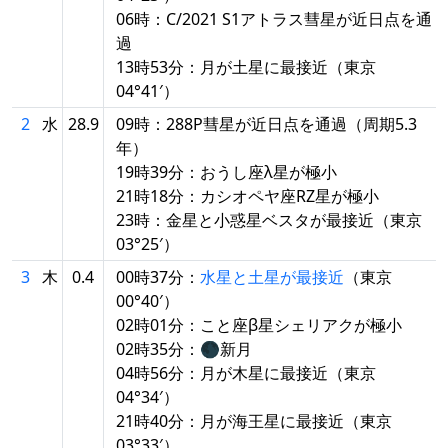
06時：C/2021 S1アトラス彗星が近日点を通
過
13時53分：月が土星に最接近（東京
04°41′）
2
水
28.9
09時：288P彗星が近日点を通過（周期5.3
年）
19時39分：おうし座λ星が極小
21時18分：カシオペヤ座RZ星が極小
23時：金星と小惑星ベスタが最接近（東京
03°25′）
3
木
0.4
00時37分：
水星と土星が最接近
（東京
00°40′）
02時01分：こと座β星シェリアクが極小
02時35分：🌑新月
04時56分：月が木星に最接近（東京
04°34′）
21時40分：月が海王星に最接近（東京
03°33′）