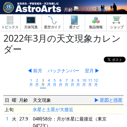
月齢
トピックス
天体写真
星空ガイド
星ナビ
製品情報
ショップ
2022年3月の天文現象カレン
ダー
◀ 前月
バックナンバー
翌月 ▶
1
2
3
4
5
6
7
8
9
10
11
12
月
月
月
月
月
月
月
月
月
月
月
月
日
曜
月齢
天文現象
▶ 星図と惑星
上旬
水星と土星が大接近
1
火
27.9
04時58分：月が水星に最接近（東京
04°23′）