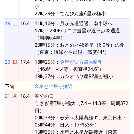
小
22時29分：てんびん座δ星が極小
19
土
16.4
11時16分：月が赤道通過、南半球へ
17時：230P/リニア彗星が近日点を通過
（周期6.4年）
23時15分：おとめ座46番星（6.0等）の食
（東京：暗縁から出現、高度44°）
20
日
17.4
18時25分：
金星が西方最大離角
（46.6°、-4.4等、視直径24.6″）
19時37分：カシオペヤ座RZ星が極小
下旬
金星と土星が接近
21
月
18.4
春分の日
うさぎ座T星が極大（7.4～14.3等、周期372
日）
00時33分：春分（太陽黄経0°、東京日出：
05時44分、日入：17時53分）
15時35分：水星と木星が最接近（東京