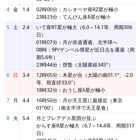
4
金
1.4
02時00分：カシオペヤ座RZ星が極小
23時23分：てんびん座δ星が極小
5
土
2.4
いて座RT星が極大（6.0～14.1等、周期306
日）
01時07分：月が赤道通過、北半球へ
08時：9P/テンペル彗星が近日点を通過（周
期5.6年）
23時44分：啓蟄（太陽黄経345°）
6
日
3.4
12時05分：木星が合（太陽の南01.1°、-2.0
等、視直径33.0″）
18時32分：おうし座λ星が極小
7
月
4.4
16時50分：月が天王星に最接近（東京
01°00′）（南太平洋で天王星食）
8
火
5.4
月とプレアデス星団が並ぶ
からす座R星が極大（6.7～14.4等、周期317
日）