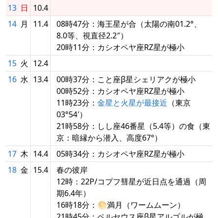
13
日
10.4
14
月
11.4
08時47分：海王星が合（太陽の南01.2°、
8.0等、視直径2.2″）
20時11分：カシオペヤ座RZ星が極小
15
火
12.4
16
水
13.4
00時37分：こと座β星シェリアクが極小
00時52分：カシオペヤ座RZ星が極小
11時23分：
金星と火星が最接近
（東京
03°54′）
21時58分：しし座46番星（5.4等）の食（東
京：暗縁から潜入、高度67°）
17
木
14.4
05時34分：カシオペヤ座RZ星が極小
18
金
15.4
春の彼岸
12時：22P/コプフ彗星が近日点を通過（周
期6.4年）
16時18分：🌕満月（ワームムーン）
21時45分：ペルセウス座β星アルゴルが極