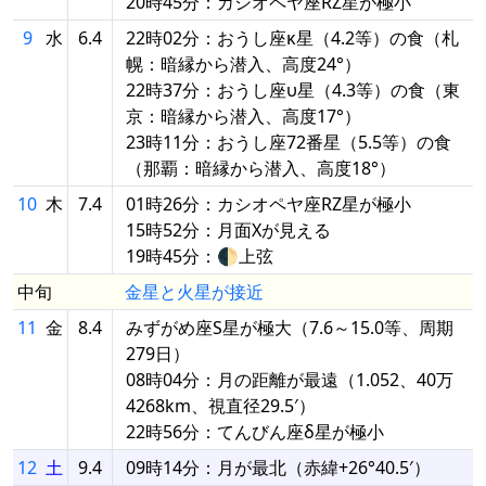
20時45分：カシオペヤ座RZ星が極小
9
水
6.4
22時02分：おうし座κ星（4.2等）の食（札
幌：暗縁から潜入、高度24°）
22時37分：おうし座υ星（4.3等）の食（東
京：暗縁から潜入、高度17°）
23時11分：おうし座72番星（5.5等）の食
（那覇：暗縁から潜入、高度18°）
10
木
7.4
01時26分：カシオペヤ座RZ星が極小
15時52分：月面Xが見える
19時45分：🌓上弦
中旬
金星と火星が接近
11
金
8.4
みずがめ座S星が極大（7.6～15.0等、周期
279日）
08時04分：月の距離が最遠（1.052、40万
4268km、視直径29.5′）
22時56分：てんびん座δ星が極小
12
土
9.4
09時14分：月が最北（赤緯+26°40.5′）