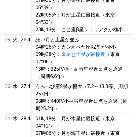
06°39′）
22時05分：月が土星に最接近（東京
04°33′）
23時13分：こと座β星シェリアクが極小
29
火
26.4
細い月と土星が並ぶ
04時26分：カシオペヤ座RZ星が極小
09時38分：
金星と土星が最接近
（東京
02°06′）
13時：325P/楊・高彗星が近日点を通過
（周期6.6年）
30
水
27.4
うみへび座S星が極大（7.2～13.3等、周期
257日）
08時：440P/小林彗星が近日点を通過（周
期25.2年）
31
木
28.4
01時18分：月が木星に最接近（東京
04°12′）
07時06分：月が海王星に最接近（東京