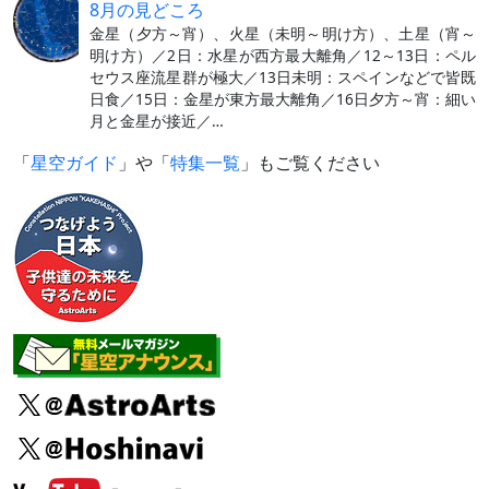
8月の見どころ
金星（夕方～宵）、火星（未明～明け方）、土星（宵～
明け方）／2日：水星が西方最大離角／12～13日：ペル
セウス座流星群が極大／13日未明：スペインなどで皆既
日食／15日：金星が東方最大離角／16日夕方～宵：細い
月と金星が接近／…
「
星空ガイド
」や「
特集一覧
」もご覧ください