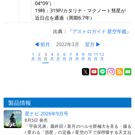
04°09′）
19時：319P/カタリナ・マクノート彗星が
近日点を通過（周期6.7年）
出典：
『アストロガイド 星空年鑑』
◀ 前月
2022年3月
翌月 ▶
1
2
3
4
5
6
7
8
9
10
11
12
月
月
月
月
月
月
月
月
月
月
月
月
製品情報
星ナビ 2026年9月号
8月5日 発売
「宇宙兄弟」最終回 / 新月のペルセ群極大を見る・撮る
/ 変わる「惑星」の定義 / 星空の下で深呼吸する天文台