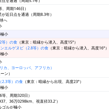
日点を通過（周期5.1年）
.1等、周期146日）
彗星が近日点を通過（周期8.3年）
半球へ
小
が極小
.2等）の食
（東京：暗縁から潜入、高度15°）
ンエルゲヌビ（2.8等）の食
（東京：暗縁から潜入、高度16°）
が極小
小
リカ、ヨーロッパ、アフリカ）
ムーン）
2.3等）の食
（東京：暗縁から出現、高度23°）
が極小
.6等、周期320日）
7、36万0298km、視直径33.2′）
アルゴルが極小