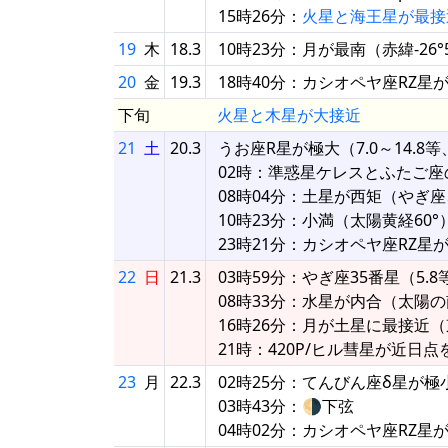
15時26分：
火星と海王星が最接
19
木
18.3
10時23分：月が最南（赤緯-26°5
20
金
19.3
18時40分：カシオペヤ座RZ星
下旬
火星と木星が大接近
21
土
20.3
うお座R星が極大（7.0～14.8等
02時：準惑星ケレスとふたご座の
08時04分：土星が西矩（やぎ座、
10時23分：小満（太陽黄経60°
23時21分：カシオペヤ座RZ星
22
日
21.3
03時59分：やぎ座35番星（5
08時33分：水星が内合（太陽の南0
16時26分：月が土星に最接近（東
21時：420P/ヒル彗星が近日点
23
月
22.3
02時25分：てんびん座δ星が極
03時43分：🌗下弦
04時02分：カシオペヤ座RZ星