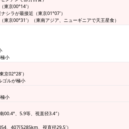
（東京00°14′）
ナシラが最接近（東京01°07′）
（東京00°31′）（東南アジア、ニューギニアで天王星食）
小
が極小
東京02°28′）
アルゴルが極小
が極小
0.4°、5.9等、視直径3.4″）
）
4、40万5285km、視直径29.5′）