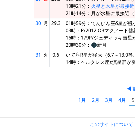
19時21分：
火星と木星が最接近
21時14分：月が水星に最接近（東
30
月
29.3
01時59分：てんびん座δ星が極
03時：P/2012 O3マクノー
16時：179P/ジェディッキ彗星
20時30分：🌑新月
31
火
0.6
いて座R星が極大（6.7～13.0等
14時：ヘルクレス座τ流星群が
◀ 
1月
2月
3月
4月
このサイトについて