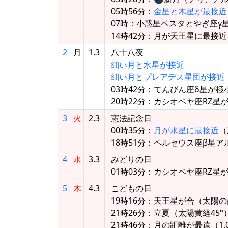
05時56分：
金星と木星が最接近
07時：小惑星ベスタとやぎ座γ星
14時42分：月が天王星に最接近
2
月
1.3
八十八夜
細い月と水星が接近
細い月とプレアデス星団が接近
03時42分：てんびん座δ星が極
20時22分：カシオペヤ座RZ星
3
火
2.3
憲法記念日
00時35分：
月が水星に最接近
（
18時51分：ペルセウス座β星
4
水
3.3
みどりの日
01時03分：カシオペヤ座RZ星
5
木
4.3
こどもの日
19時16分：天王星が合（太陽の南0
21時26分：立夏（太陽黄経45°
21時46分：月の距離が最遠（1.05