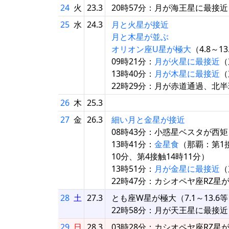
24
火
23.3
20時57分：月が海王星に最接近（
25
水
24.3
月と火星が接近
月と木星が並ぶ
オリオン座U星が極大
（4.8～1
09時21分：
月が火星に最接近
（
13時40分：
月が木星に最接近
（
22時29分：月が赤道通過、北
26
木
25.3
27
金
26.3
細い月と金星が接近
08時43分：小惑星ベスタが西
13時41分：
金星食
（那覇：第1接
10分、第4接触14時11分）
13時51分：
月が金星に最接近
（
22時47分：カシオペヤ座RZ星
28
土
27.3
とも座W星が極大（7.1～13.6
22時58分：月が天王星に最接近
29
日
28.3
03時28分：カシオペヤ座RZ星