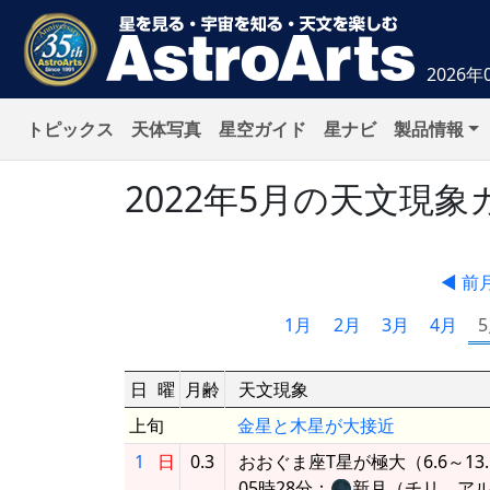
2026年
トピックス
天体写真
星空ガイド
星ナビ
製品情報
2022年5月の天文現
◀ 前
1月
2月
3月
4月
日
曜
月齢
天文現象
上旬
金星と木星が大接近
1
日
0.3
おおぐま座T星が極大（6.6～13
05時28分：🌑新月（チリ、