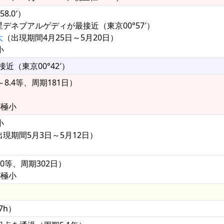
8.0′）
デネブアルゲディが最接近（東京00°57′）
大
（出現期間4月25日～5月20日）
小
近（東京00°42′）
8.4等、周期181日）
が極小
小
現期間5月3日～5月12日）
.0等、周期302日）
が極小
7h）