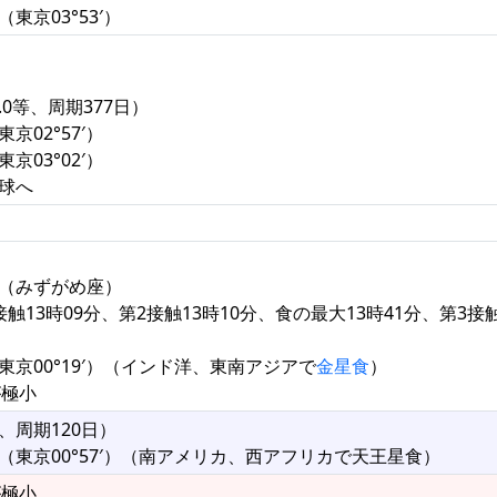
東京03°53′）
3.0等、周期377日）
東京02°57′）
東京03°02′）
半球へ
矩（みずがめ座）
触13時09分、第2接触13時10分、食の最大13時41分、第3接触
東京00°19′）（インド洋、東南アジアで
金星食
）
が極小
等、周期120日）
（東京00°57′）（南アメリカ、西アフリカで天王星食）
が極小