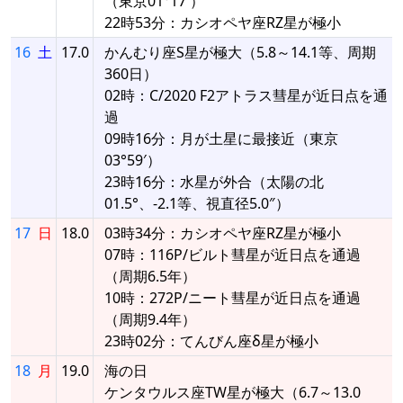
（東京01°17′）
22時53分：カシオペヤ座RZ星が極小
16
土
17.0
かんむり座S星が極大（5.8～14.1等、周期
360日）
02時：C/2020 F2アトラス彗星が近日点を通
過
09時16分：月が土星に最接近（東京
03°59′）
23時16分：水星が外合（太陽の北
01.5°、-2.1等、視直径5.0″）
17
日
18.0
03時34分：カシオペヤ座RZ星が極小
07時：116P/ビルト彗星が近日点を通過
（周期6.5年）
10時：272P/ニート彗星が近日点を通過
（周期9.4年）
23時02分：てんびん座δ星が極小
18
月
19.0
海の日
ケンタウルス座TW星が極大（6.7～13.0