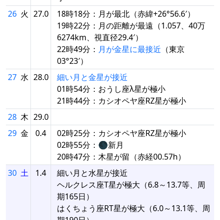
26
火
27.0
18時18分：月が最北（赤緯+26°56.6′）
19時22分：月の距離が最遠（1.057、40万
6274km、視直径29.4′）
22時49分：
月が金星に最接近
（東京
03°23′）
27
水
28.0
細い月と金星が接近
01時54分：おうし座λ星が極小
21時44分：カシオペヤ座RZ星が極小
28
木
29.0
29
金
0.4
02時25分：カシオペヤ座RZ星が極小
02時55分：🌑新月
20時47分：木星が留（赤経00.57h）
30
土
1.4
細い月と水星が接近
ヘルクレス座T星が極大（6.8～13.7等、周
期165日）
はくちょう座RT星が極大（6.0～13.1等、周
期190日）