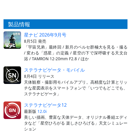
製品情報
星ナビ 2026年9月号
8月5日 発売
「宇宙兄弟」最終回 / 新月のペルセ群極大を見る・撮る
/ 変わる「惑星」の定義 / 星空の下で深呼吸する天文台
浴 / TAMRON 12-20mm F2.8 / ほか
ステラナビゲータ・モバイル
8月4日 リリース
天体観察・撮影用モバイルアプリ。高精度な計算とリッ
チな星図表示をスマートフォンで「いつでもどこでも、
ステラナビゲータ」
ステラナビゲータ12
最新版
12.0i
美しい描画、豊富な天体データ、オリジナル番組エディ
タなど「星空ひろがる 楽しさひろげる」天文シミュレー
ション