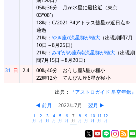
05時36分：月が水星に最接近（東京
03°08′）
18時：C/2021 P4アトラス彗星が近日点を
通過
21時：
やぎ座α流星群が極大
（出現期間7月
10日～8月25日）
21時：
みずがめ座δ南流星群が極大
（出現期
間7月15日～8月20日）
31
日
2.4
00時46分：おうし座λ星が極小
22時12分：てんびん座δ星が極小
出典：
『アストロガイド 星空年鑑』
◀ 前月
2022年7月
翌月 ▶
1
2
3
4
5
6
7
8
9
10
11
12
月
月
月
月
月
月
月
月
月
月
月
月