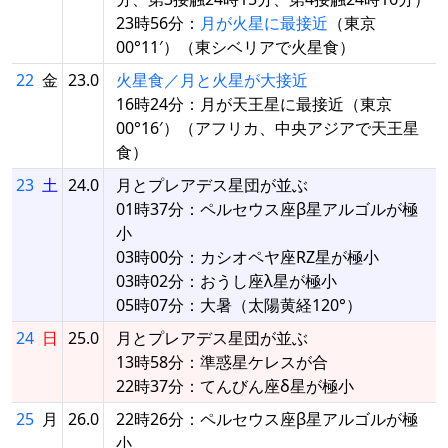
23時56分：
月が火星に最接近
（東京
00°11′）（東シベリアで火星食）
22
金
23.0
火星食／月と火星が大接近
16時24分：月が天王星に最接近（東京
00°16′）（アフリカ、中央アジアで天王星
食）
23
土
24.0
月とプレアデス星団が並ぶ
01時37分：ペルセウス座β星アルゴルが極
小
03時00分：カシオペヤ座RZ星が極小
03時02分：おうし座λ星が極小
05時07分：大暑（太陽黄経120°）
24
日
25.0
月とプレアデス星団が並ぶ
13時58分：準惑星ケレスが合
22時37分：てんびん座δ星が極小
25
月
26.0
22時26分：ペルセウス座β星アルゴルが極
小