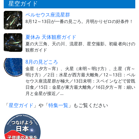
星空ガイド
ペルセウス座流星群
8月12～13日が一番の見ごろ。月明かりゼロの好条件！
夏休み 天体観察ガイド
夏の大三角、天の川、流星群、星空撮影。初級者向けの
観察ガイド
8月の見どころ
金星（夕方～宵）、火星（未明～明け方）、土星（宵～
明け方）／2日：水星が西方最大離角／12～13日：ペル
セウス座流星群が極大／13日未明：スペインなどで皆既
日食／15日：金星が東方最大離角／16日夕方～宵：細い
月と金星が接近／…
「
星空ガイド
」や「
特集一覧
」もご覧ください