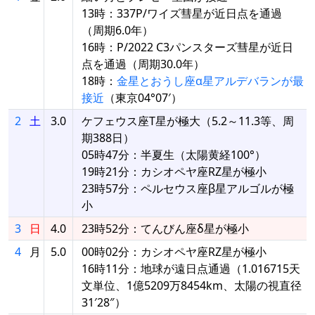
13時：337P/ワイズ彗星が近日点を通過
（周期6.0年）
16時：P/2022 C3パンスターズ彗星が近日
点を通過（周期30.0年）
18時：
金星とおうし座α星アルデバランが最
接近
（東京04°07′）
2
土
3.0
ケフェウス座T星が極大（5.2～11.3等、周
期388日）
05時47分：半夏生（太陽黄経100°）
19時21分：カシオペヤ座RZ星が極小
23時57分：ペルセウス座β星アルゴルが極
小
3
日
4.0
23時52分：てんびん座δ星が極小
4
月
5.0
00時02分：カシオペヤ座RZ星が極小
16時11分：地球が遠日点通過（1.016715天
文単位、1億5209万8454km、太陽の視直径
31′28″）