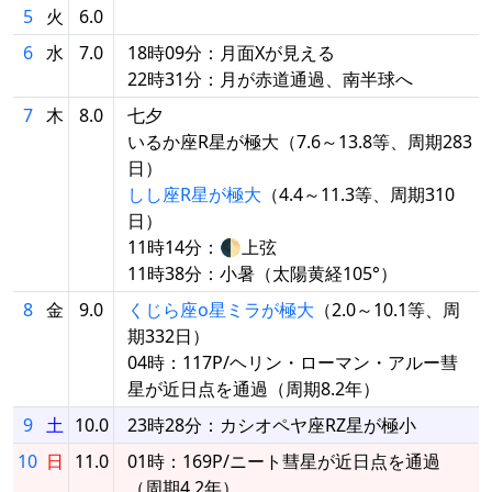
5
火
6.0
6
水
7.0
18時09分：月面Xが見える
22時31分：月が赤道通過、南半球へ
7
木
8.0
七夕
いるか座R星が極大（7.6～13.8等、周期283
日）
しし座R星が極大
（4.4～11.3等、周期310
日）
11時14分：🌓上弦
11時38分：小暑（太陽黄経105°）
8
金
9.0
くじら座ο星ミラが極大
（2.0～10.1等、周
期332日）
04時：117P/ヘリン・ローマン・アルー彗
星が近日点を通過（周期8.2年）
9
土
10.0
23時28分：カシオペヤ座RZ星が極小
10
日
11.0
01時：169P/ニート彗星が近日点を通過
（周期4.2年）