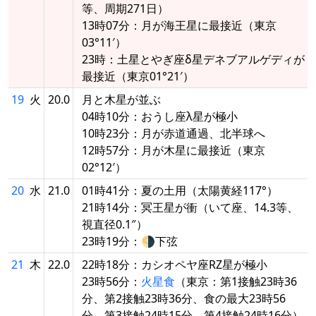
等、周期271日）
13時07分：月が海王星に最接近（東京
03°11′）
23時：土星とやぎ座δ星デネブアルゲディが
最接近（東京01°21′）
19
火
20.0
月と木星が並ぶ
04時10分：おうし座λ星が極小
10時23分：月が赤道通過、北半球へ
12時57分：月が木星に最接近（東京
02°12′）
20
水
21.0
01時41分：夏の土用（太陽黄経117°）
21時14分：冥王星が衝（いて座、14.3等、
視直径0.1″）
23時19分：🌗下弦
21
木
22.0
22時18分：カシオペヤ座RZ星が極小
23時56分：
火星食
（東京：第1接触23時36
分、第2接触23時36分、食の最大23時56
分、第3接触24時15分、第4接触24時16分）