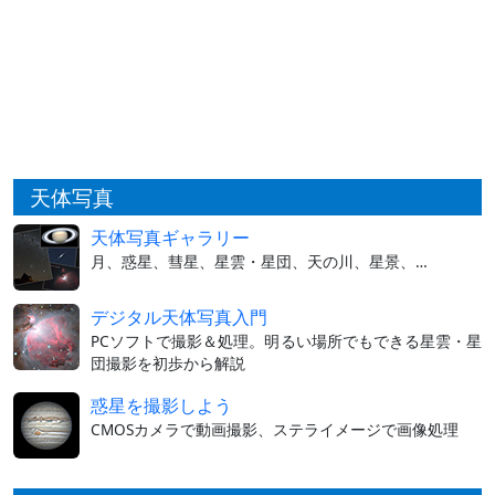
天体写真
天体写真ギャラリー
月、惑星、彗星、星雲・星団、天の川、星景、…
デジタル天体写真入門
PCソフトで撮影＆処理。明るい場所でもできる星雲・星
団撮影を初歩から解説
惑星を撮影しよう
CMOSカメラで動画撮影、ステライメージで画像処理