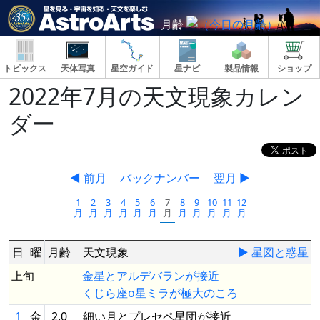
月齢
トピックス
天体写真
星空ガイド
星ナビ
製品情報
ショップ
2022年7月の天文現象カレン
ダー
◀ 前月
バックナンバー
翌月 ▶
1
2
3
4
5
6
7
8
9
10
11
12
月
月
月
月
月
月
月
月
月
月
月
月
日
曜
月齢
天文現象
▶ 星図と惑星
上旬
金星とアルデバランが接近
くじら座ο星ミラが極大のころ
1
金
2.0
細い月とプレセペ星団が接近