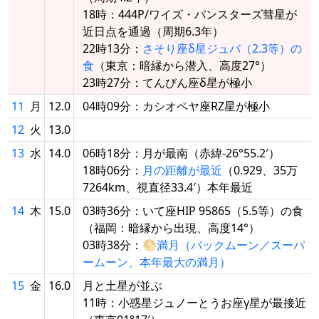
18時：444P/ワイズ・パンスターズ彗星が
近日点を通過（周期6.3年）
22時13分：
さそり座δ星ジュバ（2.3等）の
食
（東京：暗縁から潜入、高度27°）
23時27分：てんびん座δ星が極小
11
月
12.0
04時09分：カシオペヤ座RZ星が極小
12
火
13.0
13
水
14.0
06時18分：月が最南（赤緯-26°55.2′）
18時06分：
月の距離が最近
（0.929、35万
7264km、視直径33.4′）本年最近
14
木
15.0
03時36分：いて座HIP 95865（5.5等）の食
（福岡：暗縁から出現、高度14°）
03時38分：🌕
満月（バックムーン／スーパ
ームーン、本年最大の満月）
15
金
16.0
月と土星が並ぶ
11時：小惑星ジュノーとうお座γ星が最接近