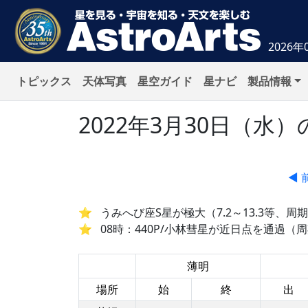
2026年
トピックス
天体写真
星空ガイド
星ナビ
製品情報
2022年3月30日（
◀ 
うみへび座S星が極大（7.2～13.3等、周期
08時：440P/小林彗星が近日点を通過（周期
薄明
場所
始
終
出