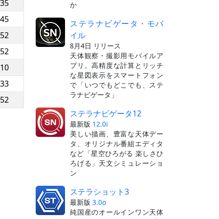
:35
か
:45
ステラナビゲータ・モバ
イル
:52
8月4日 リリース
:52
天体観察・撮影用モバイルア
プリ。高精度な計算とリッチ
:10
な星図表示をスマートフォン
:33
で「いつでもどこでも、ステ
ラナビゲータ」
:52
ステラナビゲータ12
最新版
12.0i
美しい描画、豊富な天体デー
タ、オリジナル番組エディタ
など「星空ひろがる 楽しさひ
ろげる」天文シミュレーショ
ン
ステラショット3
最新版
3.0o
純国産のオールインワン天体