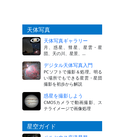
天体写真
天体写真ギャラリー
月、惑星、彗星、星雲・星
団、天の川、星景、…
デジタル天体写真入門
PCソフトで撮影＆処理。明る
い場所でもできる星雲・星団
撮影を初歩から解説
惑星を撮影しよう
CMOSカメラで動画撮影、ス
テライメージで画像処理
星空ガイド