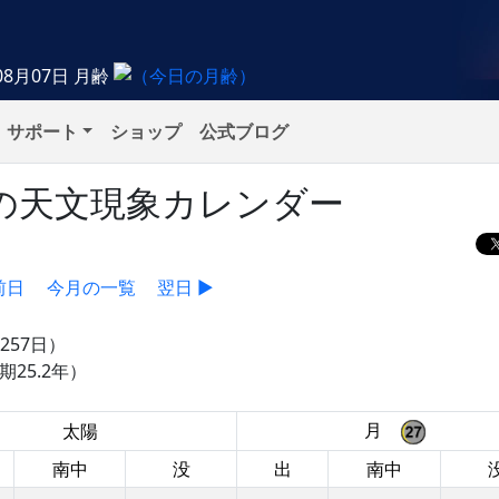
08月07日
月齢
サポート
ショップ
公式ブログ
水）の天文現象カレンダー
前日
今月の一覧
翌日 ▶
257日）
25.2年）
月
太陽
南中
没
出
南中