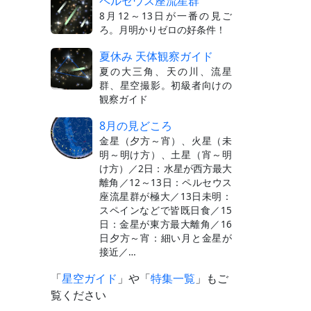
ペルセウス座流星群
8月12～13日が一番の見ご
ろ。月明かりゼロの好条件！
夏休み 天体観察ガイド
夏の大三角、天の川、流星
群、星空撮影。初級者向けの
観察ガイド
8月の見どころ
金星（夕方～宵）、火星（未
明～明け方）、土星（宵～明
け方）／2日：水星が西方最大
離角／12～13日：ペルセウス
座流星群が極大／13日未明：
スペインなどで皆既日食／15
日：金星が東方最大離角／16
日夕方～宵：細い月と金星が
接近／…
「
星空ガイド
」や「
特集一覧
」もご
覧ください