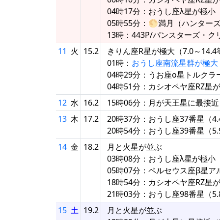
04時17分：おうし座λ星が極小
05時55分：🌕満月（ハンター
13時：443P/パンスターズ・
11
火
15.2
きりん座R星が極大（7.0～14.
01時：
おうし座南流星群が極大
04時29分：うお座ο星トルクラ
04時51分：カシオペヤ座RZ星
12
水
16.2
15時06分：月が天王星に最接近
13
木
17.2
20時37分：おうし座37番星（
20時54分：おうし座39番星（
14
金
18.2
月と火星が並ぶ
03時08分：おうし座λ星が極小
05時07分：ペルセウス座β星
18時54分：カシオペヤ座RZ星
21時03分：おうし座98番星（
15
土
19.2
月と火星が並ぶ