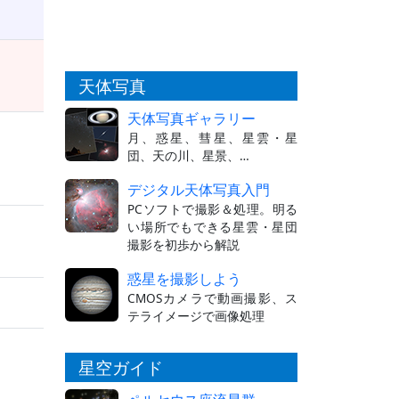
天体写真
天体写真ギャラリー
月、惑星、彗星、星雲・星
団、天の川、星景、…
デジタル天体写真入門
PCソフトで撮影＆処理。明る
い場所でもできる星雲・星団
撮影を初歩から解説
惑星を撮影しよう
CMOSカメラで動画撮影、ス
テライメージで画像処理
星空ガイド