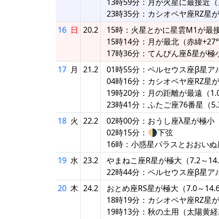
13時59分：月が火星に最接近（東
23時35分：カシオペヤ座RZ星
16
日
20.2
15時：火星とかに星雲M1が最接近
15時14分：月が最北（赤緯+27°2
17時36分：てんびん座δ星が極
17
月
21.2
01時55分：ペルセウス座β星
04時16分：カシオペヤ座RZ星
19時20分：月の距離が最遠（1.05
23時41分：ふたご座76番星（
18
火
22.2
02時00分：おうし座λ星が極小
02時15分：🌗下弦
16時：小惑星パラスとおおいぬ座
19
水
23.2
やまねこ座R星が極大（7.2～14
22時44分：ペルセウス座β星
20
木
24.2
おとめ座RS星が極大（7.0～14.
18時19分：カシオペヤ座RZ星
19時13分：秋の土用（太陽黄経2