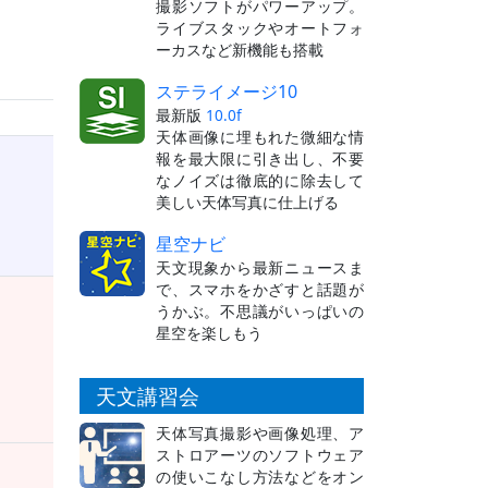
撮影ソフトがパワーアップ。
ライブスタックやオートフォ
ーカスなど新機能も搭載
ステライメージ10
最新版
10.0f
天体画像に埋もれた微細な情
報を最大限に引き出し、不要
なノイズは徹底的に除去して
美しい天体写真に仕上げる
星空ナビ
天文現象から最新ニュースま
で、スマホをかざすと話題が
うかぶ。不思議がいっぱいの
星空を楽しもう
天文講習会
天体写真撮影や画像処理、ア
ストロアーツのソフトウェア
の使いこなし方法などをオン