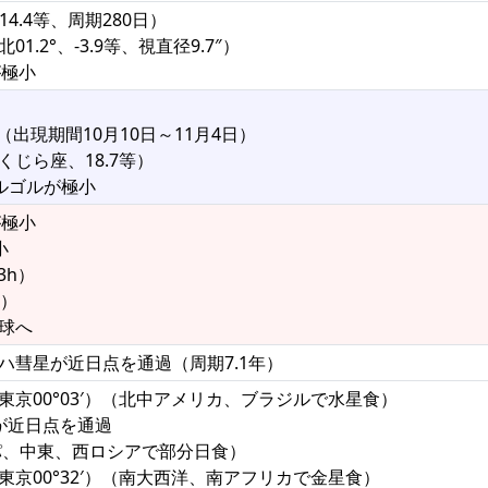
4.4等、周期280日）
1.2°、-3.9等、視直径9.7″）
が極小
（出現期間10月10日～11月4日）
くじら座、18.7等）
アルゴルが極小
が極小
小
3h）
°）
半球へ
ダハ彗星が近日点を通過（周期7.1年）
東京00°03′）（北中アメリカ、ブラジルで水星食）
彗星が近日点を通過
ッパ、中東、西ロシアで部分日食）
東京00°32′）（南大西洋、南アフリカで金星食）