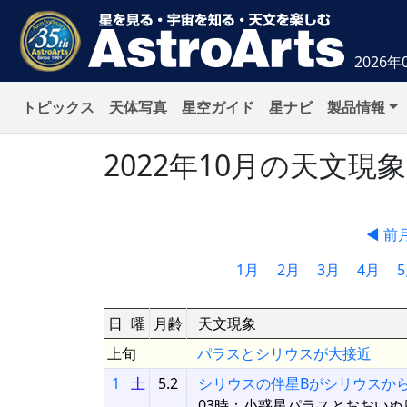
2026年
トピックス
天体写真
星空ガイド
星ナビ
製品情報
2022年10月の天文現
◀ 前
1月
2月
3月
4月
日
曜
月齢
天文現象
上旬
パラスとシリウスが大接近
1
土
5.2
シリウスの伴星Bがシリウスか
03時：小惑星パラスとおおいぬ座