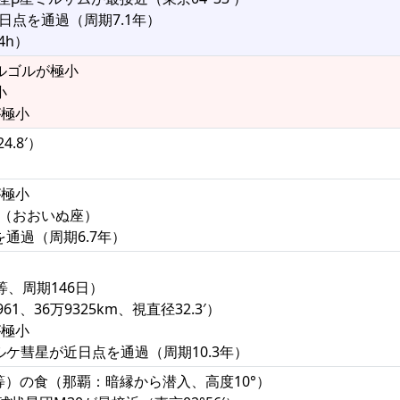
近日点を通過（周期7.1年）
4h）
アルゴルが極小
小
が極小
4.8′）
が極小
矩（おおいぬ座）
を通過（周期6.7年）
.1等、周期146日）
1、36万9325km、視直径32.3′）
が極小
ゲルケ彗星が近日点を通過（周期10.3年）
.4等）の食（那覇：暗縁から潜入、高度10°）