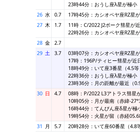
23時44分：おうし座λ星が極小
26
水
0.7
17時45分：カシオペヤ座RZ星
27
木
1.7
11時：C/2022 J2ボーク彗星
22時26分：カシオペヤ座RZ星
28
金
2.7
29
土
3.7
03時07分：カシオペヤ座RZ星
17時：196P/ティヒー彗星が近
18時49分：いて座3番星（4.
22時36分：おうし座λ星が極小
23時36分：月の距離が最近（0.95
30
日
4.7
08時：P/2022 L3アトラス彗
10時05分：月が最南（赤緯-27°3
16時44分：てんびん座δ星が極
19時54分：火星が留（赤経05.6
31
月
5.7
20時28分：いて座60番星（4