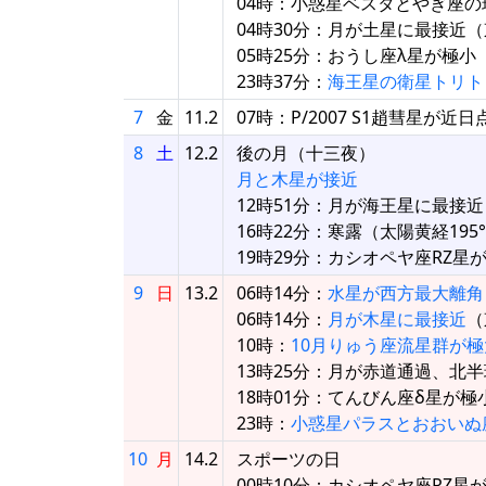
04時：小惑星ベスタとやぎ座の球
04時30分：月が土星に最接近（東
05時25分：おうし座λ星が極小
23時37分：
海王星の衛星トリト
7
金
11.2
07時：P/2007 S1趙彗星が近
8
土
12.2
後の月（十三夜）
月と木星が接近
12時51分：月が海王星に最接近（
16時22分：寒露（太陽黄経195
19時29分：カシオペヤ座RZ星
9
日
13.2
06時14分：
水星が西方最大離角
06時14分：
月が木星に最接近
（
10時：
10月りゅう座流星群が極
13時25分：月が赤道通過、北
18時01分：てんびん座δ星が極
23時：
小惑星パラスとおおいぬ
10
月
14.2
スポーツの日
00時10分：カシオペヤ座RZ星