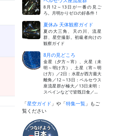
ペルセウス座流星群
8月12～13日が一番の見ご
ろ。月明かりゼロの好条件！
夏休み 天体観察ガイド
夏の大三角、天の川、流星
群、星空撮影。初級者向けの
観察ガイド
8月の見どころ
金星（夕方～宵）、火星（未
明～明け方）、土星（宵～明
け方）／2日：水星が西方最大
離角／12～13日：ペルセウス
座流星群が極大／13日未明：
スペインなどで皆既日食／…
「
星空ガイド
」や「
特集一覧
」もご
覧ください