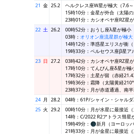
21
金
25.2
ヘルクレス座W星が極大（7.6～1
15時10分：金星が外合（太陽の北0
23時01分：カシオペヤ座RZ星
22
土
26.2
00時52分：おうし座λ星が極小
03時：
オリオン座流星群が極大
14時12分：準惑星エリスが衝（
19時33分：ペルセウス座β星
23
日
27.2
03時42分：カシオペヤ座RZ星
17時10分：てんびん座δ星が極
17時32分：土星が留（赤経21.4
19時36分：霜降（太陽黄経210
23時37分：月が赤道通過、南
24
月
28.2
04時：61P/シャイン・シャル
25
火
29.2
00時10分：月が水星に最接近（
14時：C/2022 R2アトラス
19時49分：🌑新月（ヨーロ
21時33分：月が金星に最接近（