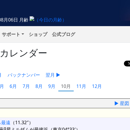
08月06日
月齢
サポート
ショップ
公式ブログ
象カレンダー
月
バックナンバー
翌月 ▶
5月
6月
7月
8月
9月
10月
11月
12月
▶ 星
ら最遠
（11.32″）
β星ミルザムが最接近（東京04°33′）