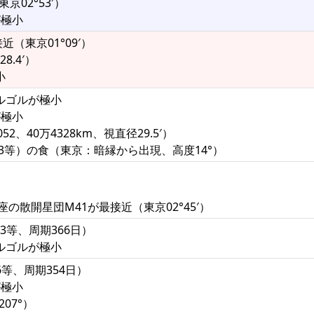
京02°53′）
が極小
（東京01°09′）
8.4′）
小
アルゴルが極小
が極小
2、40万4328km、視直径29.5′）
5.3等）の食（東京：暗縁から出現、高度14°）
の散開星団M41が最接近（東京02°45′）
.3等、周期366日）
アルゴルが極小
6等、周期354日）
が極小
07°）