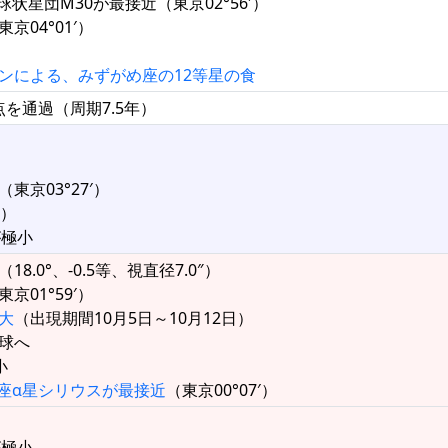
状星団M30が最接近（東京02°56′）
京04°01′）
ンによる、みずがめ座の12等星の食
日点を通過（周期7.5年）
東京03°27′）
°）
が極小
（18.0°、-0.5等、視直径7.0″）
東京01°59′）
大
（出現期間10月5日～10月12日）
半球へ
小
座α星シリウスが最接近
（東京00°07′）
が極小