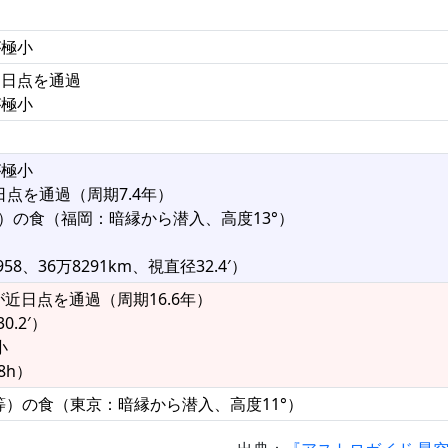
が極小
が近日点を通過
が極小
が極小
日点を通過（周期7.4年）
5等）の食（福岡：暗縁から潜入、高度13°）
8、36万8291km、視直径32.4′）
星が近日点を通過（周期16.6年）
0.2′）
小
8h）
.8等）の食（東京：暗縁から潜入、高度11°）