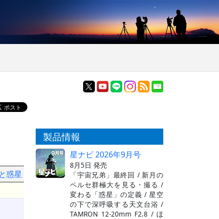
製品情報
星ナビ 2026年9月号
8月5日 発売
図と惑星
「宇宙兄弟」最終回 / 新月の
ペルセ群極大を見る・撮る /
変わる「惑星」の定義 / 星空
の下で深呼吸する天文台浴 /
TAMRON 12-20mm F2.8 / ほ