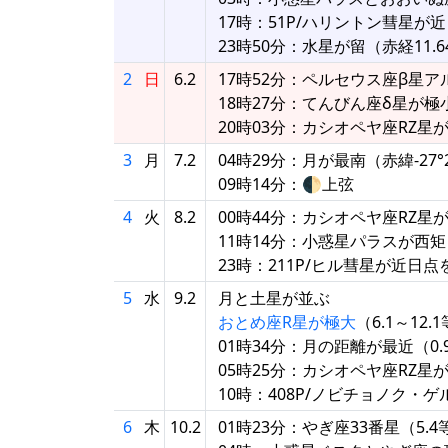
17時：51P/ハリントン彗星が
23時50分：水星が留（赤経11.6
2
日
6.2
17時52分：ペルセウス座β星
18時27分：てんびん座δ星が極
20時03分：カシオペヤ座RZ星
3
月
7.2
04時29分：月が最南（赤緯-27°2
09時14分：🌓上弦
4
火
8.2
00時44分：カシオペヤ座RZ星
11時14分：小惑星パラスが西
23時：211P/ヒル彗星が近日点
5
水
9.2
月と土星が並ぶ
おとめ座R星が極大
（6.1～12
01時34分：月の距離が最近（0.96
05時25分：カシオペヤ座RZ星
10時：408P/ノビチョノク・
6
木
10.2
01時23分：やぎ座33番星（5