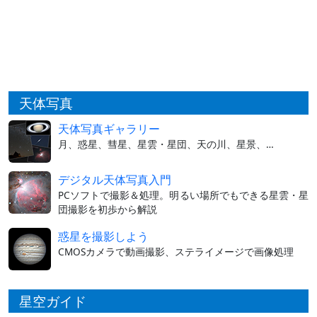
天体写真
天体写真ギャラリー
月、惑星、彗星、星雲・星団、天の川、星景、…
デジタル天体写真入門
PCソフトで撮影＆処理。明るい場所でもできる星雲・星
団撮影を初歩から解説
惑星を撮影しよう
CMOSカメラで動画撮影、ステライメージで画像処理
星空ガイド