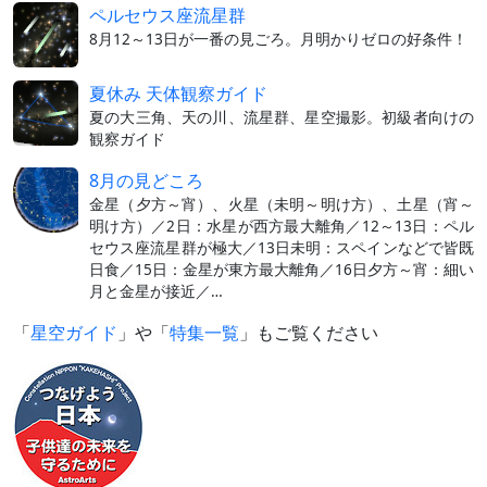
ペルセウス座流星群
8月12～13日が一番の見ごろ。月明かりゼロの好条件！
夏休み 天体観察ガイド
夏の大三角、天の川、流星群、星空撮影。初級者向けの
観察ガイド
8月の見どころ
金星（夕方～宵）、火星（未明～明け方）、土星（宵～
明け方）／2日：水星が西方最大離角／12～13日：ペル
セウス座流星群が極大／13日未明：スペインなどで皆既
日食／15日：金星が東方最大離角／16日夕方～宵：細い
月と金星が接近／…
「
星空ガイド
」や「
特集一覧
」もご覧ください