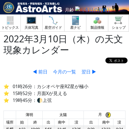
月齢
トピックス
天体写真
星空ガイド
星ナビ
製品情報
ショップ
2022年3月10日（木）の天文
現象カレンダー
◀ 前日
今月の一覧
翌日 ▶
01時26分：カシオペヤ座RZ星が極小
15時52分：月面Xが見える
19時45分：🌓上弦
月
薄明
太陽
場所
始
終
出
南中
没
出
南中
没