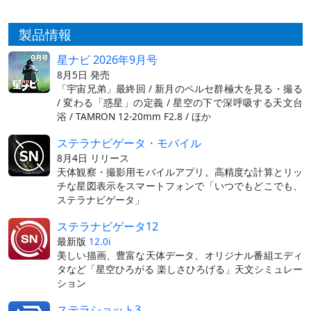
製品情報
星ナビ 2026年9月号
8月5日 発売
「宇宙兄弟」最終回 / 新月のペルセ群極大を見る・撮る
/ 変わる「惑星」の定義 / 星空の下で深呼吸する天文台
浴 / TAMRON 12-20mm F2.8 / ほか
ステラナビゲータ・モバイル
8月4日 リリース
天体観察・撮影用モバイルアプリ。高精度な計算とリッ
チな星図表示をスマートフォンで「いつでもどこでも、
ステラナビゲータ」
ステラナビゲータ12
最新版
12.0i
美しい描画、豊富な天体データ、オリジナル番組エディ
タなど「星空ひろがる 楽しさひろげる」天文シミュレー
ション
ステラショット3