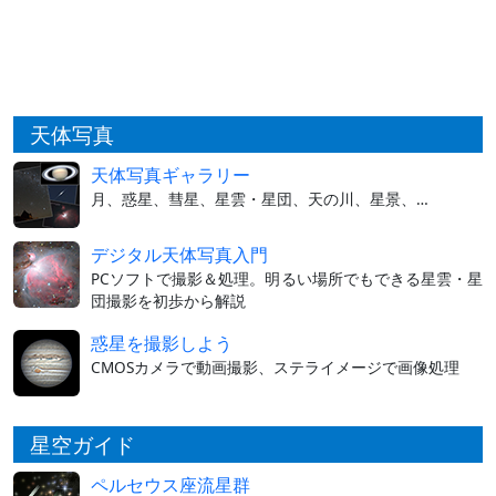
天体写真
天体写真ギャラリー
月、惑星、彗星、星雲・星団、天の川、星景、…
デジタル天体写真入門
PCソフトで撮影＆処理。明るい場所でもできる星雲・星
団撮影を初歩から解説
惑星を撮影しよう
CMOSカメラで動画撮影、ステライメージで画像処理
星空ガイド
ペルセウス座流星群