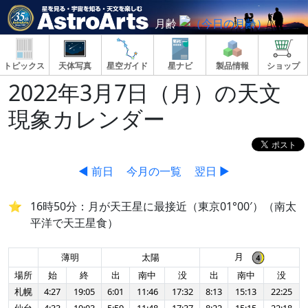
月齢
トピックス
天体写真
星空ガイド
星ナビ
製品情報
ショップ
2022年3月7日（月）の天文
現象カレンダー
◀ 前日
今月の一覧
翌日 ▶
16時50分：月が天王星に最接近（東京01°00′）（南太
平洋で天王星食）
月
薄明
太陽
場所
始
終
出
南中
没
出
南中
没
札幌
4:27
19:05
6:01
11:46
17:32
8:13
15:13
22:25