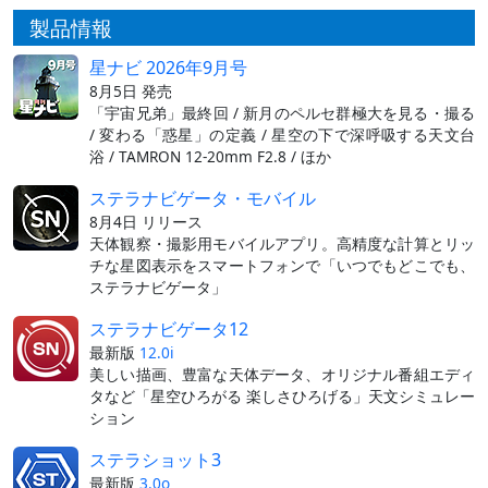
製品情報
星ナビ 2026年9月号
8月5日 発売
「宇宙兄弟」最終回 / 新月のペルセ群極大を見る・撮る
/ 変わる「惑星」の定義 / 星空の下で深呼吸する天文台
浴 / TAMRON 12-20mm F2.8 / ほか
ステラナビゲータ・モバイル
8月4日 リリース
天体観察・撮影用モバイルアプリ。高精度な計算とリッ
チな星図表示をスマートフォンで「いつでもどこでも、
ステラナビゲータ」
ステラナビゲータ12
最新版
12.0i
美しい描画、豊富な天体データ、オリジナル番組エディ
タなど「星空ひろがる 楽しさひろげる」天文シミュレー
ション
ステラショット3
最新版
3.0o