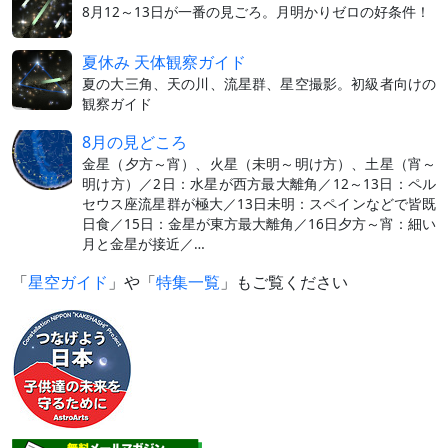
8月12～13日が一番の見ごろ。月明かりゼロの好条件！
夏休み 天体観察ガイド
夏の大三角、天の川、流星群、星空撮影。初級者向けの
観察ガイド
8月の見どころ
金星（夕方～宵）、火星（未明～明け方）、土星（宵～
明け方）／2日：水星が西方最大離角／12～13日：ペル
セウス座流星群が極大／13日未明：スペインなどで皆既
日食／15日：金星が東方最大離角／16日夕方～宵：細い
月と金星が接近／…
「
星空ガイド
」や「
特集一覧
」もご覧ください