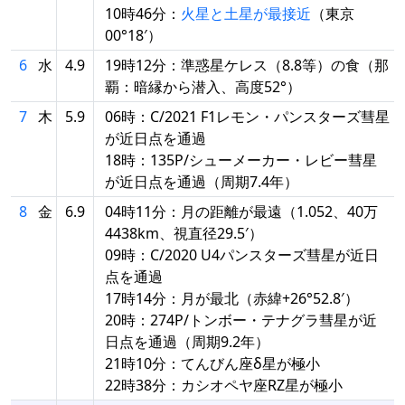
10時46分：
火星と土星が最接近
（東京
00°18′）
6
水
4.9
19時12分：準惑星ケレス（8.8等）の食（那
覇：暗縁から潜入、高度52°）
7
木
5.9
06時：C/2021 F1レモン・パンスターズ彗星
が近日点を通過
18時：135P/シューメーカー・レビー彗星
が近日点を通過（周期7.4年）
8
金
6.9
04時11分：月の距離が最遠（1.052、40万
4438km、視直径29.5′）
09時：C/2020 U4パンスターズ彗星が近日
点を通過
17時14分：月が最北（赤緯+26°52.8′）
20時：274P/トンボー・テナグラ彗星が近
日点を通過（周期9.2年）
21時10分：てんびん座δ星が極小
22時38分：カシオペヤ座RZ星が極小