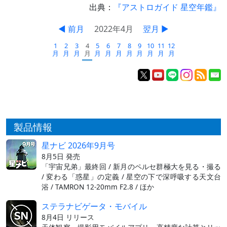
出典：
『アストロガイド 星空年鑑』
◀ 前月
2022年4月
翌月 ▶
1
2
3
4
5
6
7
8
9
10
11
12
月
月
月
月
月
月
月
月
月
月
月
月
製品情報
星ナビ 2026年9月号
8月5日 発売
「宇宙兄弟」最終回 / 新月のペルセ群極大を見る・撮る
/ 変わる「惑星」の定義 / 星空の下で深呼吸する天文台
浴 / TAMRON 12-20mm F2.8 / ほか
ステラナビゲータ・モバイル
8月4日 リリース