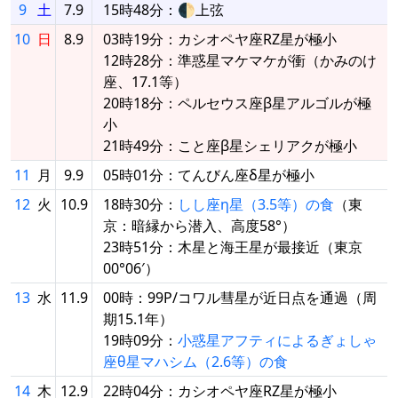
9
土
7.9
15時48分：🌓上弦
10
日
8.9
03時19分：カシオペヤ座RZ星が極小
12時28分：準惑星マケマケが衝（かみのけ
座、17.1等）
20時18分：ペルセウス座β星アルゴルが極
小
21時49分：こと座β星シェリアクが極小
11
月
9.9
05時01分：てんびん座δ星が極小
12
火
10.9
18時30分：
しし座η星（3.5等）の食
（東
京：暗縁から潜入、高度58°）
23時51分：木星と海王星が最接近（東京
00°06′）
13
水
11.9
00時：99P/コワル彗星が近日点を通過（周
期15.1年）
19時09分：
小惑星アフティによるぎょしゃ
座θ星マハシム（2.6等）の食
14
木
12.9
22時04分：カシオペヤ座RZ星が極小