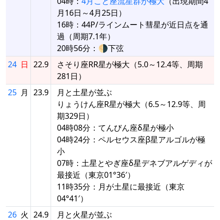
04時：
4月こと座流星群が極大
（出現期間4
月16日～4月25日）
16時：44P/ラインムート彗星が近日点を通
過（周期7.1年）
20時56分：🌗下弦
24
日
22.9
さそり座RR星が極大（5.0～12.4等、周期
281日）
25
月
23.9
月と土星が並ぶ
りょうけん座R星が極大（6.5～12.9等、周
期329日）
04時08分：てんびん座δ星が極小
04時24分：ペルセウス座β星アルゴルが極
小
07時：土星とやぎ座δ星デネブアルゲディが
最接近（東京01°36′）
11時35分：月が土星に最接近（東京
04°41′）
26
火
24.9
月と火星が並ぶ