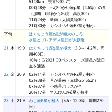
5143km、視直径32.7′）
00時48分：へびつかい座ρ星（4.6等）の食
（那覇：暗縁から出現、高度30°）
11時24分：穀雨（太陽黄経30°）
21時30分：カシオペヤ座RZ星が極小
下旬
はくちょう座χ星が極大のころ
水星とプレアデス星団が大接近
21
木
19.9
はくちょう座χ星が極大
（3.3～14.2等、周
期408日）
10時：C/2021 O3パンスターズ彗星が近日
点を通過
22
金
20.9
02時11分：カシオペヤ座RZ星が極小
02時38分：月が最南（赤緯-26°56.2′）
07時37分：小惑星パラスが合
20時17分：てんびん座δ星が極小
23
土
21.9
わし座R星が極大
（5.5～12.0等、周期270
日）