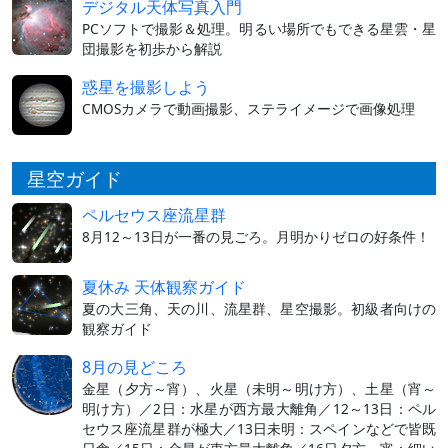
デジタル天体写真入門
PCソフトで撮影＆処理。明るい場所でもできる星雲・星
団撮影を初歩から解説
惑星を撮影しよう
CMOSカメラで動画撮影、ステライメージで画像処理
星空ガイド
ペルセウス座流星群
8月12～13日が一番の見ごろ。月明かりゼロの好条件！
夏休み 天体観察ガイド
夏の大三角、天の川、流星群、星空撮影。初級者向けの
観察ガイド
8月の見どころ
金星（夕方～宵）、火星（未明～明け方）、土星（宵～
明け方）／2日：水星が西方最大離角／12～13日：ペル
セウス座流星群が極大／13日未明：スペインなどで皆既