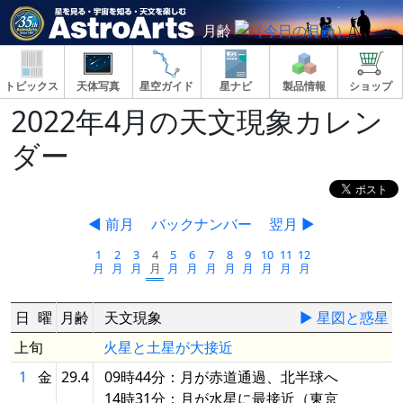
月齢
トピックス
天体写真
星空ガイド
星ナビ
製品情報
ショップ
2022年4月の天文現象カレン
ダー
◀ 前月
バックナンバー
翌月 ▶
1
2
3
4
5
6
7
8
9
10
11
12
月
月
月
月
月
月
月
月
月
月
月
月
日
曜
月齢
天文現象
▶ 星図と惑星
上旬
火星と土星が大接近
1
金
29.4
09時44分：月が赤道通過、北半球へ
14時31分：月が水星に最接近（東京