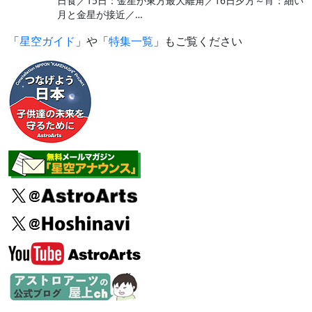
日食／15日：金星が東方最大離角／16日夕方～宵：細い
月と金星が接近／…
「
星空ガイド
」や「
特集一覧
」もご覧ください