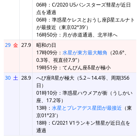
06時：C/2020 U5パンスターズ彗星が近日
点を通過
06時：準惑星ケレスとおうし座β星エルナト
が最接近（東京02°39′）
16時50分：月が赤道通過、北半球へ
29
金
27.9
昭和の日
17時09分：
水星が東方最大離角
（20.6°、
0.3等、視直径7.9″）
19時51分：てんびん座δ星が極小
30
土
28.9
へび座R星が極大（5.2～14.4等、周期356
日）
01時10分：準惑星ハウメアが衝（うしかい
座、17.2等）
13時：
水星とプレアデス星団が最接近
（東
京01°23′）
18時：C/2021 V1ランキン彗星が近日点を
通過