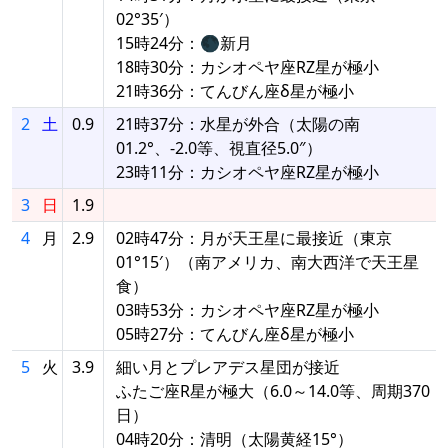
02°35′）
15時24分：🌑新月
18時30分：カシオペヤ座RZ星が極小
21時36分：てんびん座δ星が極小
2
土
0.9
21時37分：水星が外合（太陽の南
01.2°、-2.0等、視直径5.0″）
23時11分：カシオペヤ座RZ星が極小
3
日
1.9
4
月
2.9
02時47分：月が天王星に最接近（東京
01°15′）（南アメリカ、南大西洋で天王星
食）
03時53分：カシオペヤ座RZ星が極小
05時27分：てんびん座δ星が極小
5
火
3.9
細い月とプレアデス星団が接近
ふたご座R星が極大（6.0～14.0等、周期370
日）
04時20分：清明（太陽黄経15°）