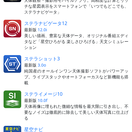
天体観察・撮影用モバイルアプリ。高精度な計算とリッ
チな星図表示をスマートフォンで「いつでもどこでも、
ステラナビゲータ」
ステラナビゲータ12
最新版
12.0i
美しい描画、豊富な天体データ、オリジナル番組エディ
タなど「星空ひろがる 楽しさひろげる」天文シミュレー
ション
ステラショット3
最新版
3.0o
純国産のオールインワン天体撮影ソフトがパワーアッ
プ。ライブスタックやオートフォーカスなど新機能も搭
載
ステライメージ10
最新版
10.0f
天体画像に埋もれた微細な情報を最大限に引き出し、不
要なノイズは徹底的に除去して美しい天体写真に仕上げ
る
星空ナビ