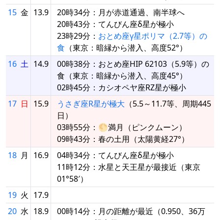
15
金
13.9
20時34分：月が赤道通過、南半球へ
20時43分：てんびん座δ星が極小
23時29分：
おとめ座γ星ポリマ（2.7等）の
食
（東京：暗縁から潜入、高度52°）
16
土
14.9
00時38分：おとめ座HIP 62103（5.9等）の
食（東京：暗縁から潜入、高度45°）
02時45分：カシオペヤ座RZ星が極小
17
日
15.9
うさぎ座R星が極大
（5.5～11.7等、周期445
日）
03時55分：🌕満月（ピンクムーン）
09時43分：春の土用（太陽黄経27°）
18
月
16.9
04時34分：てんびん座δ星が極小
11時12分：水星と天王星が最接近（東京
01°58′）
19
火
17.9
20
水
18.9
00時14分：月の距離が最近（0.950、36万