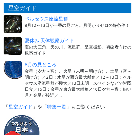
星空ガイド
ペルセウス座流星群
8月12～13日が一番の見ごろ。月明かりゼロの好条件！
夏休み 天体観察ガイド
夏の大三角、天の川、流星群、星空撮影。初級者向けの
観察ガイド
8月の見どころ
金星（夕方～宵）、火星（未明～明け方）、土星（宵～
明け方）／2日：水星が西方最大離角／12～13日：ペル
セウス座流星群が極大／13日未明：スペインなどで皆既
日食／15日：金星が東方最大離角／16日夕方～宵：細い
月と金星が接近／…
「
星空ガイド
」や「
特集一覧
」もご覧ください