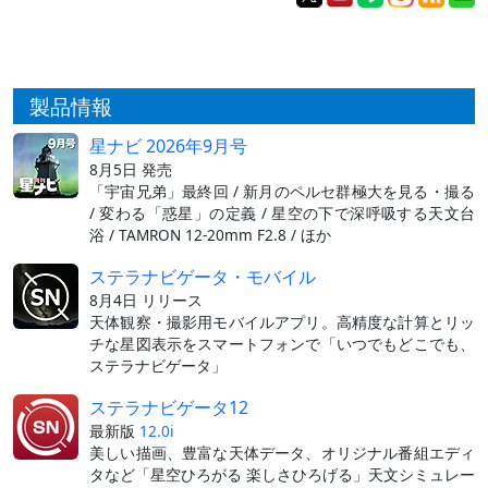
製品情報
星ナビ 2026年9月号
8月5日 発売
「宇宙兄弟」最終回 / 新月のペルセ群極大を見る・撮る
/ 変わる「惑星」の定義 / 星空の下で深呼吸する天文台
浴 / TAMRON 12-20mm F2.8 / ほか
ステラナビゲータ・モバイル
8月4日 リリース
天体観察・撮影用モバイルアプリ。高精度な計算とリッ
チな星図表示をスマートフォンで「いつでもどこでも、
ステラナビゲータ」
ステラナビゲータ12
最新版
12.0i
美しい描画、豊富な天体データ、オリジナル番組エディ
タなど「星空ひろがる 楽しさひろげる」天文シミュレー