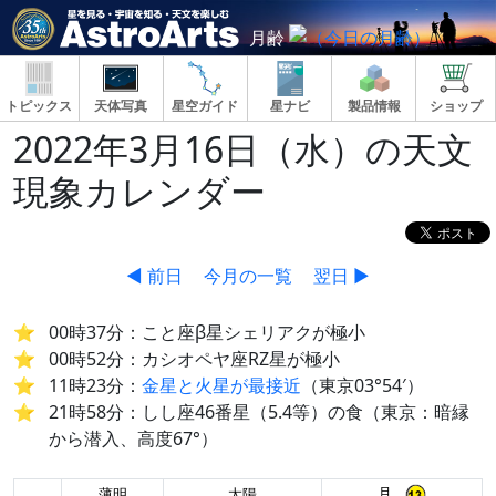
月齢
トピックス
天体写真
星空ガイド
星ナビ
製品情報
ショップ
2022年3月16日（水）の天文
現象カレンダー
◀ 前日
今月の一覧
翌日 ▶
00時37分：こと座β星シェリアクが極小
00時52分：カシオペヤ座RZ星が極小
11時23分：
金星と火星が最接近
（東京03°54′）
21時58分：しし座46番星（5.4等）の食（東京：暗縁
から潜入、高度67°）
月
薄明
太陽