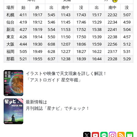
場所
始
終
出
南中
没
出
南中
没
札幌
4:11
19:17
5:45
11:43
17:43
15:17
22:32
5:07
仙台
4:19
19:12
5:46
11:45
17:46
15:29
22:34
4:59
新潟
4:27
19:19
5:54
11:53
17:52
15:38
22:41
5:04
東京
4:26
19:14
5:50
11:50
17:50
15:39
22:38
4:57
大阪
4:44
19:30
6:08
12:07
18:06
15:59
22:56
5:12
福岡
5:05
19:49
6:28
12:27
18:27
16:22
23:17
5:31
那覇
5:21
19:55
6:37
12:38
18:39
16:44
23:28
5:29
イラストや映像で天文現象を詳しく解説！
「アストロガイド 星空年鑑」
最新情報は
月刊雑誌「星ナビ」でチェック！