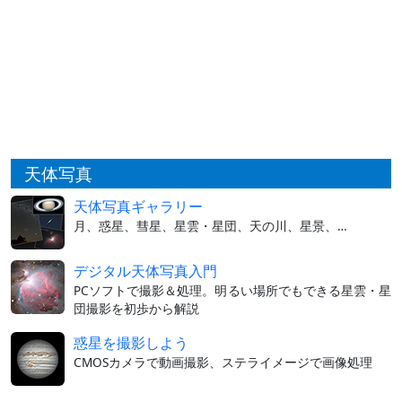
天体写真
天体写真ギャラリー
月、惑星、彗星、星雲・星団、天の川、星景、…
デジタル天体写真入門
PCソフトで撮影＆処理。明るい場所でもできる星雲・星
団撮影を初歩から解説
惑星を撮影しよう
CMOSカメラで動画撮影、ステライメージで画像処理