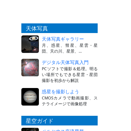
天体写真
天体写真ギャラリー
月、惑星、彗星、星雲・星
団、天の川、星景、…
デジタル天体写真入門
PCソフトで撮影＆処理。明る
い場所でもできる星雲・星団
撮影を初歩から解説
惑星を撮影しよう
CMOSカメラで動画撮影、ス
テライメージで画像処理
星空ガイド