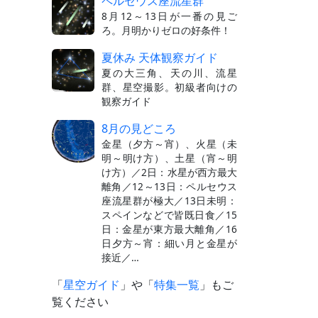
ペルセウス座流星群
8月12～13日が一番の見ご
ろ。月明かりゼロの好条件！
夏休み 天体観察ガイド
夏の大三角、天の川、流星
群、星空撮影。初級者向けの
観察ガイド
8月の見どころ
金星（夕方～宵）、火星（未
明～明け方）、土星（宵～明
け方）／2日：水星が西方最大
離角／12～13日：ペルセウス
座流星群が極大／13日未明：
スペインなどで皆既日食／15
日：金星が東方最大離角／16
日夕方～宵：細い月と金星が
接近／…
「
星空ガイド
」や「
特集一覧
」もご
覧ください