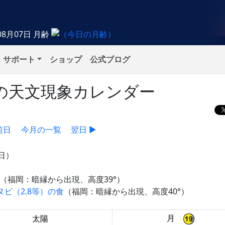
08月07日
月齢
サポート
ショップ
公式ブログ
火）の天文現象カレンダー
前日
今月の一覧
翌日 ▶
9日）
（福岡：暗縁から出現、高度39°）
ビ（2.8等）の食
（福岡：暗縁から出現、高度40°）
月
太陽