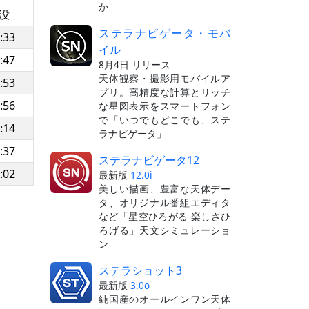
か
没
ステラナビゲータ・モバ
:33
イル
:47
8月4日 リリース
天体観察・撮影用モバイルア
:53
プリ。高精度な計算とリッチ
:56
な星図表示をスマートフォン
で「いつでもどこでも、ステ
:14
ラナビゲータ」
:37
ステラナビゲータ12
:02
最新版
12.0i
美しい描画、豊富な天体デー
タ、オリジナル番組エディタ
など「星空ひろがる 楽しさひ
ろげる」天文シミュレーショ
ン
ステラショット3
最新版
3.0o
純国産のオールインワン天体