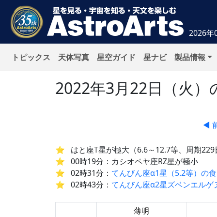
2026年
トピックス
天体写真
星空ガイド
星ナビ
製品情報
2022年3月22日（
◀ 
はと座T星が極大（6.6～12.7等、周期22
00時19分：カシオペヤ座RZ星が極小
02時31分：
てんびん座α1星（5.2等）の食
02時43分：
てんびん座α2星ズベンエルゲヌ
薄明