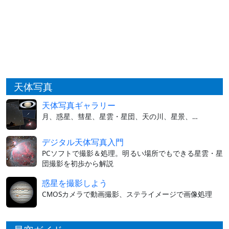
天体写真
天体写真ギャラリー
月、惑星、彗星、星雲・星団、天の川、星景、…
デジタル天体写真入門
PCソフトで撮影＆処理。明るい場所でもできる星雲・星
団撮影を初歩から解説
惑星を撮影しよう
CMOSカメラで動画撮影、ステライメージで画像処理