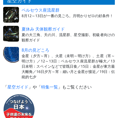
星空ガイド
ペルセウス座流星群
8月12～13日が一番の見ごろ。月明かりゼロの好条件！
夏休み 天体観察ガイド
夏の大三角、天の川、流星群、星空撮影。初級者向けの
観察ガイド
8月の見どころ
金星（夕方～宵）、火星（未明～明け方）、土星（宵～
明け方）／12～13日：ペルセウス座流星群が極大／13
日未明：スペインなどで皆既日食／15日：金星が東方最
大離角／16日夕方～宵：細い月と金星が接近／19日：伝
統的七夕
「
星空ガイド
」や「
特集一覧
」もご覧ください