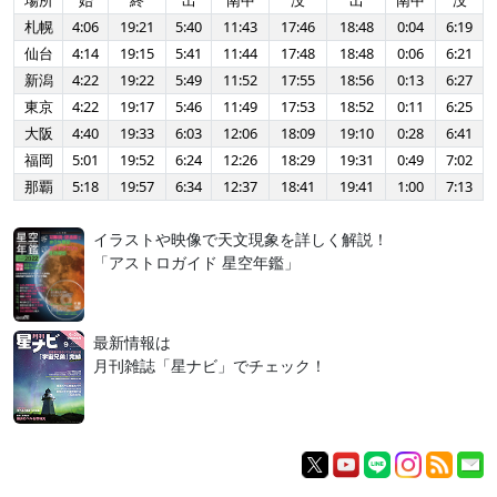
場所
始
終
出
南中
没
出
南中
没
札幌
4:06
19:21
5:40
11:43
17:46
18:48
0:04
6:19
仙台
4:14
19:15
5:41
11:44
17:48
18:48
0:06
6:21
新潟
4:22
19:22
5:49
11:52
17:55
18:56
0:13
6:27
東京
4:22
19:17
5:46
11:49
17:53
18:52
0:11
6:25
大阪
4:40
19:33
6:03
12:06
18:09
19:10
0:28
6:41
福岡
5:01
19:52
6:24
12:26
18:29
19:31
0:49
7:02
那覇
5:18
19:57
6:34
12:37
18:41
19:41
1:00
7:13
イラストや映像で天文現象を詳しく解説！
「アストロガイド 星空年鑑」
最新情報は
月刊雑誌「星ナビ」でチェック！