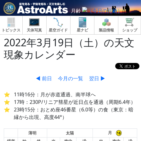
月齢
トピックス
天体写真
星空ガイド
星ナビ
製品情報
ショップ
2022年3月19日（土）の天文
現象カレンダー
◀ 前日
今月の一覧
翌日 ▶
11時16分：月が赤道通過、南半球へ
17時：230P/リニア彗星が近日点を通過（周期6.4年）
23時15分：おとめ座46番星（6.0等）の食（東京：暗
縁から出現、高度44°）
月
薄明
太陽