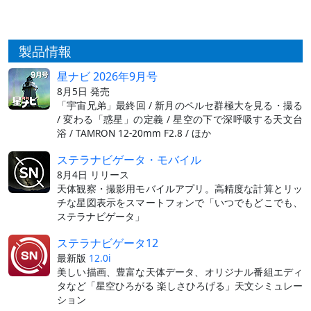
製品情報
星ナビ 2026年9月号
8月5日 発売
「宇宙兄弟」最終回 / 新月のペルセ群極大を見る・撮る
/ 変わる「惑星」の定義 / 星空の下で深呼吸する天文台
浴 / TAMRON 12-20mm F2.8 / ほか
ステラナビゲータ・モバイル
8月4日 リリース
天体観察・撮影用モバイルアプリ。高精度な計算とリッ
チな星図表示をスマートフォンで「いつでもどこでも、
ステラナビゲータ」
ステラナビゲータ12
最新版
12.0i
美しい描画、豊富な天体データ、オリジナル番組エディ
タなど「星空ひろがる 楽しさひろげる」天文シミュレー
ション