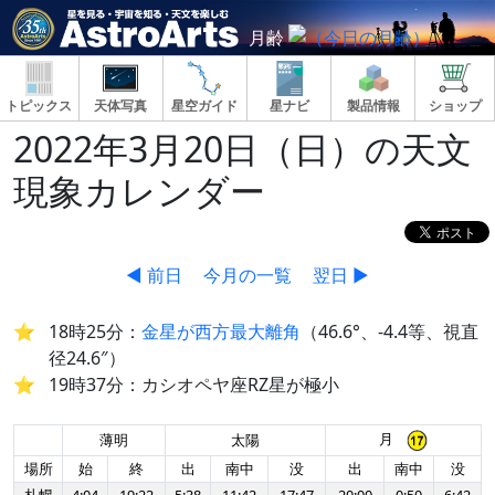
月齢
トピックス
天体写真
星空ガイド
星ナビ
製品情報
ショップ
2022年3月20日（日）の天文
現象カレンダー
◀ 前日
今月の一覧
翌日 ▶
18時25分：
金星が西方最大離角
（46.6°、-4.4等、視直
径24.6″）
19時37分：カシオペヤ座RZ星が極小
月
薄明
太陽
場所
始
終
出
南中
没
出
南中
没