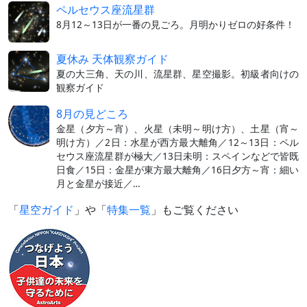
ペルセウス座流星群
8月12～13日が一番の見ごろ。月明かりゼロの好条件！
夏休み 天体観察ガイド
夏の大三角、天の川、流星群、星空撮影。初級者向けの
観察ガイド
8月の見どころ
金星（夕方～宵）、火星（未明～明け方）、土星（宵～
明け方）／2日：水星が西方最大離角／12～13日：ペル
セウス座流星群が極大／13日未明：スペインなどで皆既
日食／15日：金星が東方最大離角／16日夕方～宵：細い
月と金星が接近／…
「
星空ガイド
」や「
特集一覧
」もご覧ください