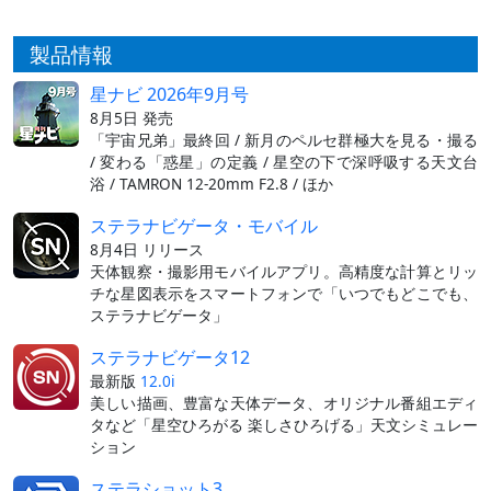
製品情報
星ナビ 2026年9月号
8月5日 発売
「宇宙兄弟」最終回 / 新月のペルセ群極大を見る・撮る
/ 変わる「惑星」の定義 / 星空の下で深呼吸する天文台
浴 / TAMRON 12-20mm F2.8 / ほか
ステラナビゲータ・モバイル
8月4日 リリース
天体観察・撮影用モバイルアプリ。高精度な計算とリッ
チな星図表示をスマートフォンで「いつでもどこでも、
ステラナビゲータ」
ステラナビゲータ12
最新版
12.0i
美しい描画、豊富な天体データ、オリジナル番組エディ
タなど「星空ひろがる 楽しさひろげる」天文シミュレー
ション
ステラショット3