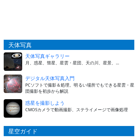
天体写真
天体写真ギャラリー
月、惑星、彗星、星雲・星団、天の川、星景、…
デジタル天体写真入門
PCソフトで撮影＆処理。明るい場所でもできる星雲・星
団撮影を初歩から解説
惑星を撮影しよう
CMOSカメラで動画撮影、ステライメージで画像処理
星空ガイド