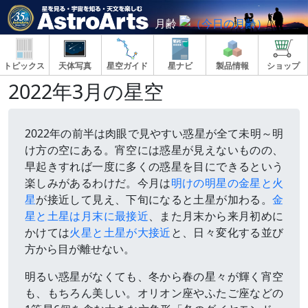
月齢
トピックス
天体写真
星空ガイド
星ナビ
製品情報
ショップ
2022年3月の星空
2022年の前半は肉眼で見やすい惑星が全て未明～明
け方の空にある。宵空には惑星が見えないものの、
早起きすれば一度に多くの惑星を目にできるという
楽しみがあるわけだ。今月は
明けの明星の金星と火
星
が接近して見え、下旬になると土星が加わる。
金
星と土星は月末に最接近
、また月末から来月初めに
かけては
火星と土星が大接近
と、日々変化する並び
方から目が離せない。
明るい惑星がなくても、冬から春の星々が輝く宵空
も、もちろん美しい。オリオン座やふたご座などの