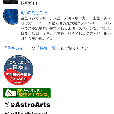
観察ガイド
8月の見どころ
金星（夕方～宵）、火星（未明～明け方）、土星（宵～
明け方）／2日：水星が西方最大離角／12～13日：ペル
セウス座流星群が極大／13日未明：スペインなどで皆既
日食／15日：金星が東方最大離角／16日夕方～宵：細い
月と金星が接近／…
「
星空ガイド
」や「
特集一覧
」もご覧ください