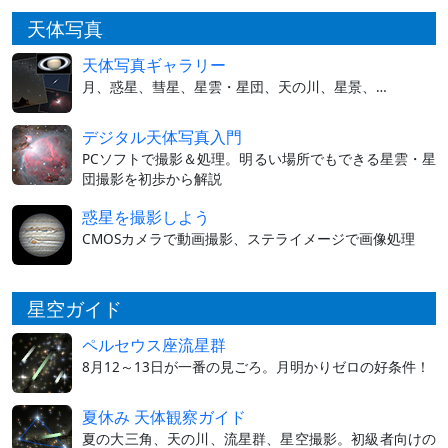
天体写真
天体写真ギャラリー
月、惑星、彗星、星雲・星団、天の川、星景、…
デジタル天体写真入門
PCソフトで撮影＆処理。明るい場所でもできる星雲・星
団撮影を初歩から解説
惑星を撮影しよう
CMOSカメラで動画撮影、ステライメージで画像処理
星空ガイド
ペルセウス座流星群
8月12～13日が一番の見ごろ。月明かりゼロの好条件！
夏休み 天体観察ガイド
夏の大三角、天の川、流星群、星空撮影。初級者向けの