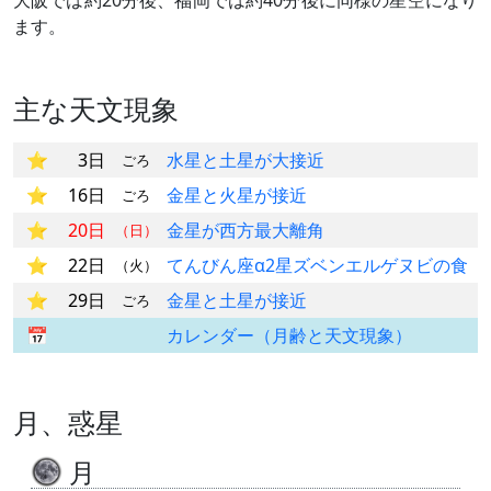
大阪では約20分後、福岡では約40分後に同様の星空になり
ます。
主な天文現象
3日
水星と土星が大接近
ごろ
16日
金星と火星が接近
ごろ
20日
金星が西方最大離角
（日）
22日
てんびん座α2星ズベンエルゲヌビの食
（火）
29日
金星と土星が接近
ごろ
カレンダー（月齢と天文現象）
月、惑星
月