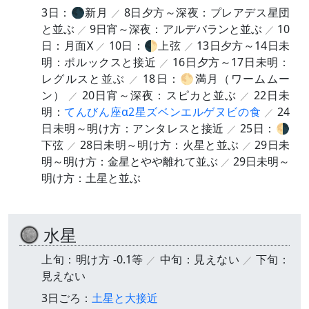
3日：🌑新月
8日夕方～深夜：プレアデス星団
と並ぶ
9日宵～深夜：アルデバランと並ぶ
10
日：月面X
10日：🌓上弦
13日夕方～14日未
明：ポルックスと接近
16日夕方～17日未明：
レグルスと並ぶ
18日：🌕満月（ワームムー
ン）
20日宵～深夜：スピカと並ぶ
22日未
明：
てんびん座α2星ズベンエルゲヌビの食
24
日未明～明け方：アンタレスと接近
25日：🌗
下弦
28日未明～明け方：火星と並ぶ
29日未
明～明け方：金星とやや離れて並ぶ
29日未明～
明け方：土星と並ぶ
水星
上旬：明け方 -0.1等
中旬：見えない
下旬：
見えない
3日ごろ：
土星と大接近