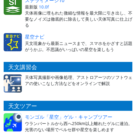
ステライメージ10
最新版
10.0f
天体画像に埋もれた微細な情報を最大限に引き出し、不
要なノイズは徹底的に除去して美しい天体写真に仕上げ
る
星空ナビ
天文現象から最新ニュースまで、スマホをかざすと話題
がうかぶ。不思議がいっぱいの星空を楽しもう
天文講習会
天体写真撮影や画像処理、アストロアーツのソフトウェ
アの使いこなし方法などをオンラインで解説
天文ツアー
モンゴル「星空」ゲル・キャンプツアー
ウランバートルから西へ250km以上離れたゲルに連泊。
光害のない場所でペルセ群や星空を楽しめます