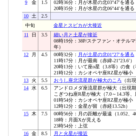
9
金
1.5
02時36分：月が木星の北03°47′を通る
20時35分：月が水星の北06°44′を通る
10
土
2.5
中旬
金星とスピカが大接近
11
日
3.5
細い月と土星が接近
08時19分：38P/ステファン・オテ
年）
12
月
4.5
00時32分：
月が土星の北01°27′を通る
11時17分：月が最南（赤緯-21°23.6′）
20時13分：いて座ο星（3.8等）の
21時12分：カシオペヤ座RZ星が極小
13
火
5.5
おうし座北流星群が極大のころ
（出現
14
水
6.5
アンドロメダ座流星群が極大（出現期間
こぎつね座R星が極大（7.0～14.3等、
01時54分：カシオペヤ座RZ星が極小
12時12分：金星が留（赤経13.52h）
15
木
7.5
00時56分：月の距離が最遠（1.052、40
18時：月面Xが見える
23時54分：上弦
16
金
8.5
月と火星が接近