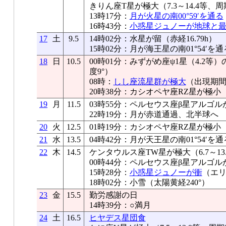
きりん座T星が極大（7.3～14.4等、周
13時17分：
月が火星の南00°59′を通る
16時43分：
小惑星ジュノーが地球と
17
土
9.5
14時02分：水星が留（赤経16.79h）
15時02分：月が海王星の南01°54′を通
18
日
10.5
00時01分：みずがめ座ψ1星（4.2
度9°）
08時：
しし座流星群が極大
（出現期間1
20時38分：カシオペヤ座RZ星が極小
19
月
11.5
03時55分：ペルセウス座β星アルゴル
22時19分：月が赤道通過、北半球へ
20
火
12.5
01時19分：カシオペヤ座RZ星が極小
21
水
13.5
04時42分：月が天王星の南01°54′を通
22
木
14.5
ケンタウルス座TW星が極大（6.7～13
00時44分：ペルセウス座β星アルゴル
15時28分：
小惑星ジュノーが衝
（エリ
18時02分：小雪（太陽黄経240°）
23
金
15.5
勤労感謝の日
14時39分：○満月
24
土
16.5
ヒヤデス星団食