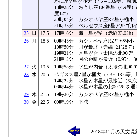
かに座V星が極大（7.5～13.9等、周期
18時28分：おうし座104番星（4.
度12°）
20時04分：カシオペヤ座RZ星が極小
21時33分：ペルセウス座β星アルゴル
25
日
17.5
17時16分：海王星が留（赤経23.02h）
26
月
18.5
00時45分：カシオペヤ座RZ星が極小
10時50分：月が最北（赤緯+21°28.7
19時21分：木星が合（太陽の北00.7°、-
21時12分：月の距離が最近（0.954、36
27
火
19.5
19時58分：水星が内合（太陽の北00.9°
28
水
20.5
ペガスス座Z星が極大（7.3～13.6等、
14時22分：水星と木星が最接近（東京00
08時44分：水星が木星の北00°28′を通
29
木
21.5
19時30分：カシオペヤ座RZ星が極小
30
金
22.5
09時19分：下弦
2018年11月の天文現