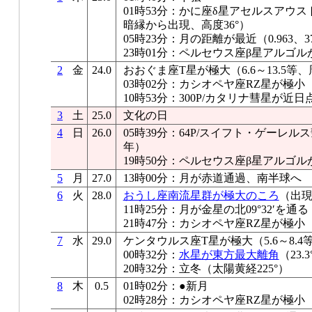
01時53分：かに座δ星アセルスアウス
暗縁から出現、高度36°）
05時23分：月の距離が最近（0.963、37
23時01分：ペルセウス座β星アルゴル
2
金
24.0
おおぐま座T星が極大（6.6～13.5等、
03時02分：カシオペヤ座RZ星が極小
10時53分：300P/カタリナ彗星が近日
3
土
25.0
文化の日
4
日
26.0
05時39分：64P/スイフト・ゲーレル
年）
19時50分：ペルセウス座β星アルゴル
5
月
27.0
13時00分：月が赤道通過、南半球へ
6
火
28.0
おうし座南流星群が極大のころ
（出現
11時25分：月が金星の北09°32′を通る
21時47分：カシオペヤ座RZ星が極小
7
水
29.0
ケンタウルス座T星が極大（5.6～8.4
00時32分：
水星が東方最大離角
（23.
20時32分：立冬（太陽黄経225°）
8
木
0.5
01時02分：●新月
02時28分：カシオペヤ座RZ星が極小