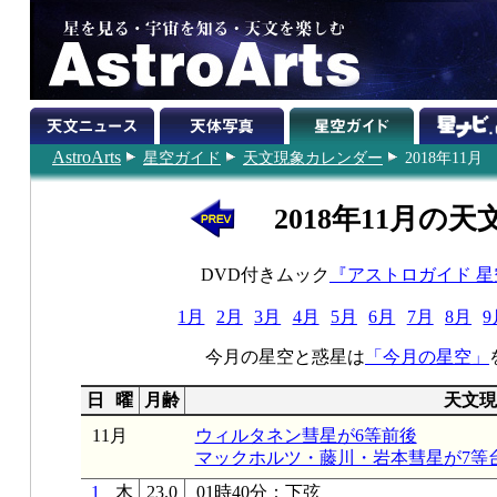
AstroArts
星空ガイド
天文現象カレンダー
2018年11月
2018年11月の天
DVD付きムック
『アストロガイド 
1月
2月
3月
4月
5月
6月
7月
8月
9
今月の星空と惑星は
「今月の星空」
日
曜
月齢
天文現
11月
ウィルタネン彗星が6等前後
マックホルツ・藤川・岩本彗星が7等
1
木
23.0
01時40分：下弦