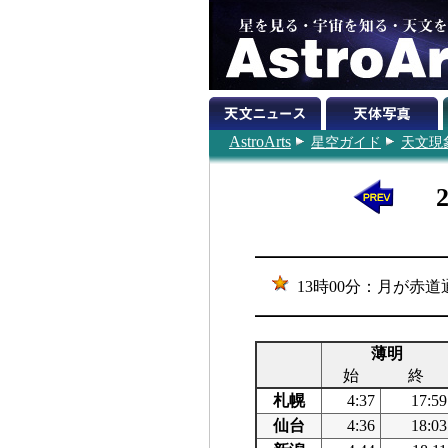
AstroArts
星空ガイド
天文現
13時00分：月が赤
薄明
始
終
札幌
4:37
17:59
仙台
4:36
18:03