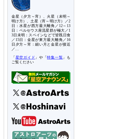
金星（夕方～宵）、火星（未明～
明け方）、土星（宵～明け方）／2
日：水星が西方最大離角／12～13
日：ペルセウス座流星群が極大／1
3日未明：スペインなどで皆既日食
／15日：金星が東方最大離角／16
日夕方～宵：細い月と金星が接近
／…
「
星空ガイド
」や「
特集一覧
」も
ご覧ください