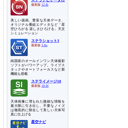
ステラナビゲータ12
最新版
12.0i
美しい描画、豊富な天体データ、
オリジナル番組エディタなど「星
空ひろがる 楽しさひろげる」天文
シミュレーション
ステラショット3
最新版
3.0o
純国産のオールインワン天体撮影
ソフトがパワーアップ。ライブス
タックやオートフォーカスなど新
機能も搭載
ステライメージ10
最新版
10.0f
天体画像に埋もれた微細な情報を
最大限に引き出し、不要なノイズ
は徹底的に除去して美しい天体写
真に仕上げる
星空ナビ