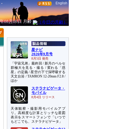
English
6年08月08日
月齢
星ナビ
2026年9月号
8月5日 発売
「宇宙兄弟」最終回 / 新月のペルセ
群極大を見る・撮る / 変わる「惑
星」の定義 / 星空の下で深呼吸する
天文台浴 / TAMRON 12-20mm F2.8 /
ほか
ステラナビゲータ・
モバイル
8月4日 リリース
天体観察・撮影用モバイルアプ
リ。高精度な計算とリッチな星図
表示をスマートフォンで「いつで
もどこでも、ステラナビゲータ」