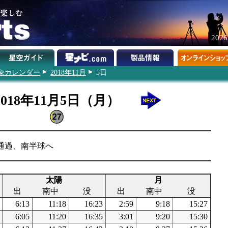
202
象カレンダー
2018年11月
5日
2018年11月5日（月）
道通過、南半球へ
太陽
月
出
南中
没
出
南中
没
6:13
11:18
16:23
2:59
9:18
15:27
6:05
11:20
16:35
3:01
9:20
15:30