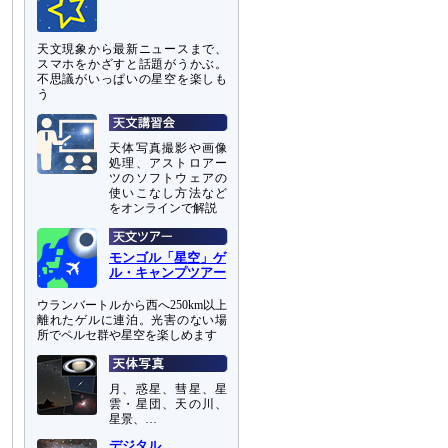
天文現象から最新ニュースまで、
スマホをかざすと話題がうかぶ。
不思議がいっぱいの星空を楽しも
う
天体写真撮影や画像
処理、アストロアー
ツのソフトウェアの
使いこなし方法など
をオンラインで解説
モンゴル「星空」ゲ
ル・キャンプツアー
ウランバートルから西へ250km以上
離れたゲルに連泊。光害のない場
所でペルセ群や星空を楽しめます
月、惑星、彗星、星
雲・星団、天の川、
星景、…
デジタル