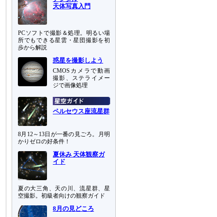
天体写真入門
PCソフトで撮影＆処理。明るい場
所でもできる星雲・星団撮影を初
歩から解説
惑星を撮影しよう
CMOSカメラで動画
撮影、ステライメー
ジで画像処理
ペルセウス座流星群
8月12～13日が一番の見ごろ。月明
かりゼロの好条件！
夏休み 天体観察ガ
イド
夏の大三角、天の川、流星群、星
空撮影。初級者向けの観察ガイド
8月の見どころ