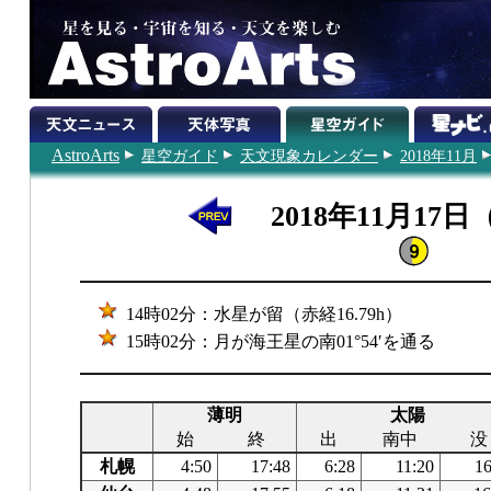
AstroArts
星空ガイド
天文現象カレンダー
2018年11月
2018年11月17
14時02分：水星が留（赤経16.79h）
15時02分：月が海王星の南01°54′を通る
薄明
太陽
始
終
出
南中
没
札幌
4:50
17:48
6:28
11:20
16