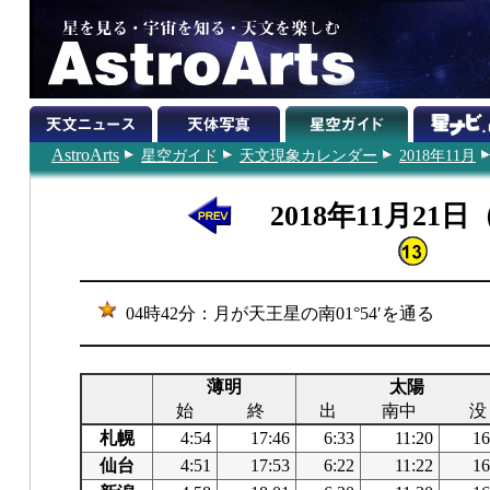
AstroArts
星空ガイド
天文現象カレンダー
2018年11月
2018年11月21
04時42分：月が天王星の南01°54′を通る
薄明
太陽
始
終
出
南中
没
札幌
4:54
17:46
6:33
11:20
16
仙台
4:51
17:53
6:22
11:22
16