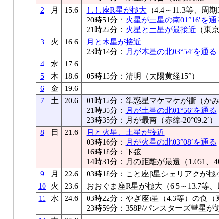
2
月
15.6
しし座R星が極大
（4.4～11.3等、周期
20時51分：
火星が土星の南01°16′を通
21時22分：
火星と土星が最接近
（東京0
3
火
16.6
月と木星が接近
23時14分：
月が木星の北03°54′を通る
4
水
17.6
5
木
18.6
05時13分：清明（太陽黄経15°）
6
金
19.6
7
土
20.6
01時12分：準惑星マケマケが衝（かみ
21時35分：
月が土星の北01°56′を通る
23時35分：月が最南（赤緯-20°09.2′）
8
日
21.6
月と火星、土星が接近
03時16分：
月が火星の北03°08′を通る
16時18分：下弦
14時31分：月の距離が最遠（1.051、40
9
月
22.6
03時18分：こと座β星シェリアクが極
10
火
23.6
おおぐま座R星が極大（6.5～13.7等、
11
水
24.6
03時22分：やぎ座ι星（4.3等）の食
23時59分：358P/パンスターズ彗星