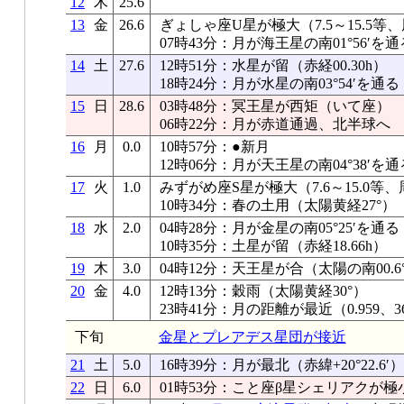
12
木
25.6
13
金
26.6
ぎょしゃ座U星が極大（7.5～15.5等、
07時43分：月が海王星の南01°56′を通
14
土
27.6
12時51分：水星が留（赤経00.30h）
18時24分：月が水星の南03°54′を通る
15
日
28.6
03時48分：冥王星が西矩（いて座）
06時22分：月が赤道通過、北半球へ
16
月
0.0
10時57分：●新月
12時06分：月が天王星の南04°38′を通
17
火
1.0
みずがめ座S星が極大（7.6～15.0等、
10時34分：春の土用（太陽黄経27°）
18
水
2.0
04時28分：月が金星の南05°25′を通る
10時35分：土星が留（赤経18.66h）
19
木
3.0
04時12分：天王星が合（太陽の南00.6°
20
金
4.0
12時13分：穀雨（太陽黄経30°）
23時41分：月の距離が最近（0.959、36
下旬
金星とプレアデス星団が接近
21
土
5.0
16時39分：月が最北（赤緯+20°22.6′）
22
日
6.0
01時53分：こと座β星シェリアクが極