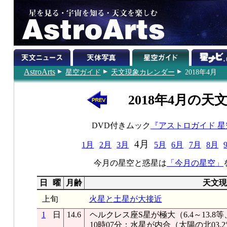
AstroArts
星空ガイド
天文現象カレンダー
2018年4月
2018年4月の天
DVD付きムック
『アストロガイド 
4月
1月
2月
3月
5月
6月
7月
8月
今月の星空と惑星は
「今月の星空」
日
曜
月齢
天文現
上旬
火星と土星が大接近
1
日
14.6
ヘルクレス座S星が極大（6.4～13.8等
10時07分：水星が内合（太陽の北03.2°