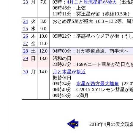
23
月
7.0
03時：
4月こと座流星群が極大
（出現期
06時46分：上弦
11時11分：冥王星が留（赤経19.53h）
24
火
8.0
おとめ座S星が極大（6.3～13.2等、周
25
水
9.0
26
木
10.0
05時22分：準惑星ハウメアが衝（うし
27
金
11.0
28
土
12.0
04時00分：月が赤道通過、南半球へ
29
日
13.0
昭和の日
23時27分：169P/ニート彗星が近日点
30
月
14.0
月と木星が接近
振替休日
03時24分：
水星が西方最大離角
（27.
06時49分：C/2015 XY1レモン彗星
09時58分：○満月
2018年4月の天文現