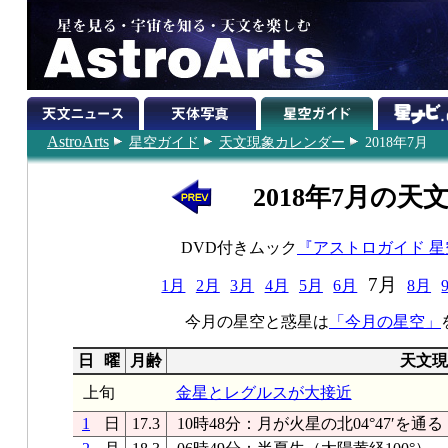
AstroArts
星空ガイド
天文現象カレンダー
2018年7月
2018年7月の天
DVD付きムック
『アストロガイド 
7月
1月
2月
3月
4月
5月
6月
8月
今月の星空と惑星は
「今月の星空」
日
曜
月齢
天文現
上旬
金星とレグルスが大接近
1
日
17.3
10時48分：月が火星の北04°47′を通る