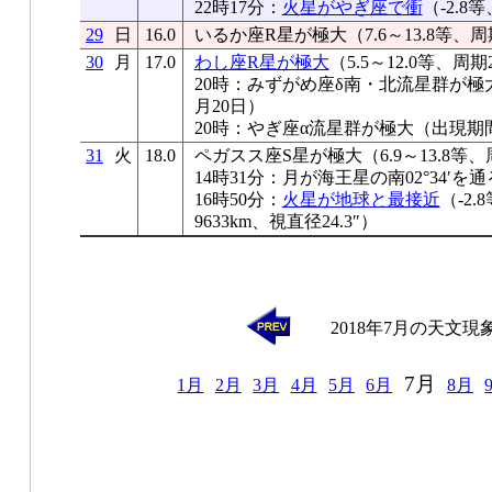
22時17分：
火星がやぎ座で衝
（-2.8
29
日
16.0
いるか座R星が極大（7.6～13.8等、周
30
月
17.0
わし座R星が極大
（5.5～12.0等、周期
20時：みずがめ座δ南・北流星群が極
月20日）
20時：やぎ座α流星群が極大（出現期間
31
火
18.0
ペガスス座S星が極大（6.9～13.8等、
14時31分：月が海王星の南02°34′を通
16時50分：
火星が地球と最接近
（-2.
9633km、視直径24.3″）
2018年7月の天文現
7月
1月
2月
3月
4月
5月
6月
8月