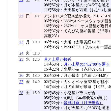
08時57分：月が木星の北04°27′を通る
11時56分：天王星が西矩（おひつじ座、5
22
日
9.0
アンドロメダ座R星が極大（5.6～14.9
05時08分：366P/スペースウォッチ
16時38分：267P/ロニオス彗星が近日
22時37分：てんびん座49番星（5.
高度23°）
23
月
10.0
06時00分：大暑（太陽黄経120°）
20時05分：P/2007 T2コワルスキ
24
火
11.0
25
水
12.0
月と土星が接近
14時53分：
月が土星の北02°00′を通る
16時22分：水星が留（赤経09.64h）
26
木
13.0
05時50分：月が最南（赤緯-20°44.8′）
27
金
14.0
02時42分：カシオペヤ座RZ星が極小
14時44分：月の距離が最遠（1.057、40
28
土
15.0
02時45分：小惑星パラスが合
05時20分：○満月（本年最遠の満月）
05時22分：
皆既月食（月没帯食）
07時05分：月が火星の北06°43′を通る