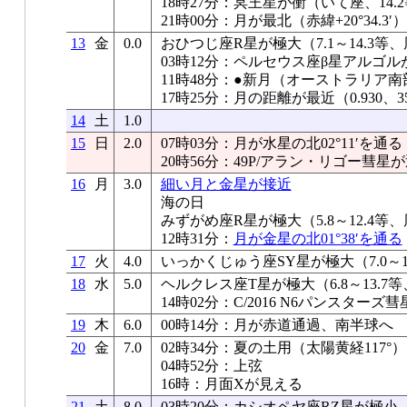
18時27分：冥王星が衝（いて座、14.
21時00分：月が最北（赤緯+20°34.3′）
13
金
0.0
おひつじ座R星が極大（7.1～14.3等、
03時12分：ペルセウス座β星アルゴル
11時48分：●新月（オーストラリア
17時25分：月の距離が最近（0.930、35
14
土
1.0
15
日
2.0
07時03分：月が水星の北02°11′を通る
20時56分：49P/アラン・リゴー彗星
16
月
3.0
細い月と金星が接近
海の日
みずがめ座R星が極大（5.8～12.4等、
12時31分：
月が金星の北01°38′を通る
17
火
4.0
いっかくじゅう座SY星が極大（7.0～14
18
水
5.0
ヘルクレス座T星が極大（6.8～13.7等
14時02分：C/2016 N6パンスター
19
木
6.0
00時14分：月が赤道通過、南半球へ
20
金
7.0
02時34分：夏の土用（太陽黄経117°）
04時52分：上弦
16時：月面Xが見える
21
土
8.0
03時20分：カシオペヤ座RZ星が極小