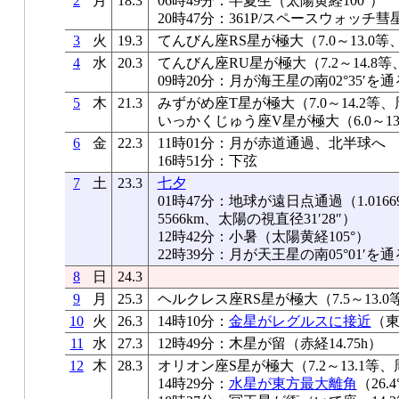
2
月
18.3
06時49分：半夏生（太陽黄経100°）
20時47分：361P/スペースウォッチ
3
火
19.3
てんびん座RS星が極大（7.0～13.0等
4
水
20.3
てんびん座RU星が極大（7.2～14.8等
09時20分：月が海王星の南02°35′を通
5
木
21.3
みずがめ座T星が極大（7.0～14.2等、
いっかくじゅう座V星が極大（6.0～13
6
金
22.3
11時01分：月が赤道通過、北半球へ
16時51分：下弦
7
土
23.3
七夕
01時47分：地球が遠日点通過（1.0166
5566km、太陽の視直径31′28″）
12時42分：小暑（太陽黄経105°）
22時39分：月が天王星の南05°01′を通
8
日
24.3
9
月
25.3
ヘルクレス座RS星が極大（7.5～13.0
10
火
26.3
14時10分：
金星がレグルスに接近
（東
11
水
27.3
12時49分：木星が留（赤経14.75h）
12
木
28.3
オリオン座S星が極大（7.2～13.1等、
14時29分：
水星が東方最大離角
（26.