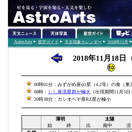
AstroArts
星空ガイド
天文現象カレンダー
2018年11月
2018年11月18
00時01分：みずがめ座ψ1星（4.2等）の食（
08時：
しし座流星群が極大
（出現期間11月5日
20時38分：カシオペヤ座RZ星が極小
薄明
太陽
始
終
出
南中
没