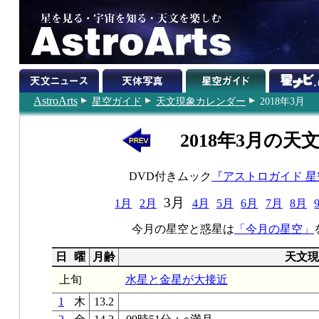
AstroArts
星空ガイド
天文現象カレンダー
2018年3月
2018年3月の天
DVD付きムック
『アストロガイド 
3月
1月
2月
4月
5月
6月
7月
8月
今月の星空と惑星は
「今月の星空」
日
曜
月齢
天文現
上旬
水星と金星が大接近
1
木
13.2