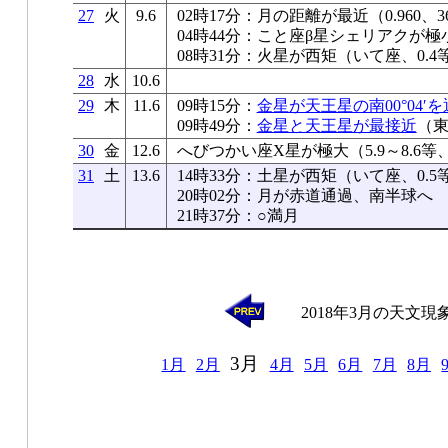
27
火
9.6
02時17分：月の距離が最近（0.960、36
04時44分：こと座β星シェリアクが極
08時31分：火星が西矩（いて座、0.4等
28
水
10.6
29
木
11.6
09時15分：
金星が天王星の南00°04′
09時49分：
金星と天王星が最接近
（東
30
金
12.6
へびつかい座X星が極大（5.9～8.6等
31
土
13.6
14時33分：土星が西矩（いて座、0.5等
20時02分：月が赤道通過、南半球へ
21時37分：○満月
2018年3月の天文現
3月
1月
2月
4月
5月
6月
7月
8月