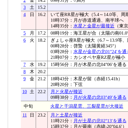
2
金
14.2
09時51分：○満月
3
土
15.2
4
日
16.2
いて座RR星が極大（5.4～14.0等、周
10時37分：月が赤道通過、南半球へ
14時35分：
水星と金星が最接近
（東京0
5
月
17.2
08時19分：海王星が合（太陽の南01.0°
6
火
18.2
ぎょしゃ座R星が極大（6.7～13.9等、
00時28分：啓蟄（太陽黄経345°）
03時28分：
水星が金星の北01°24′を通
21時07分：カシオペヤ座RZ星が極小
7
水
19.2
15時56分：月が木星の北04°06′を通る
8
木
20.2
9
金
21.2
18時43分：木星が留（赤経15.41h）
20時20分：下弦
10
土
22.2
月と火星が接近
09時38分：
月が火星の北03°49′を通る
中旬
火星と干潟星雲、三裂星雲が大接近
11
日
23.2
月と土星が接近
11時21分：
月が土星の北02°13′を通る
15時37分：月が最南（赤緯-20°04.6′）