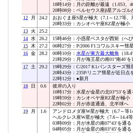
18時14分：月の距離が最遠（1.053、40
20時08分：ペルセウス座β星アルゴル
12
月
24.2
おおぐま座S星が極大（7.1～12.7等、
20時33分：カシオペヤ座RZ星が極小
13
火
25.2
14
水
26.2
15時46分：小惑星ベスタが西矩（へ
15
木
27.2
06時27分：P/2006 F1コワルスキ
16
金
28.2
00時10分：
水星が東方最大離角
（18.
21時29分：月が海王星の南01°南46′
17
土
29.2
19時29分：C/2017 K1パンスター
20時43分：235P/リニア彗星が近日点
22時12分：●新月
18
日
0.6
彼岸の入り
10時17分：水星が金星の北03°53′を通
19時59分：カシオペヤ座RZ星が極小
22時02分：月が赤道通過、北半球へ
19
月
1.6
アンドロメダ座W星が極大（6.7～等14
ヘルクレス座W星が極大（7.6～14.4
03時09分：月が水星の南07°43′を通る
04時05分：月が金星の南03°45′を通る