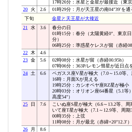
17時26分：水星と金星が最接近（東京03
20
火
2.6
01時29分：月が天王星の南04°39′を通
下旬
金星と天王星が大接近
21
水
3.6
春分の日
01時15分：春分（太陽黄経0°、東京日出
分）
06時25分：準惑星ケレスが留（赤経08.
22
木
4.6
23
金
5.6
02時08分：水星が留（赤経00.95h）
07時06分：363P/レモン彗星が近日点
24
土
6.6
ペガスス座V星が極大（7.0～15.0等、
16時：月面Xが見える
19時25分：カシオペヤ座RZ星が極小
20時03分：オリオン座64番星（5.
高度54°）
25
日
7.6
こいぬ座S星が極大（6.6～13.2等、周
いて座T星が極大（7.1～12.9等、周期
00時35分：上弦
11時08分：月が最北（赤緯+20°12.3′）
26
月
8.6