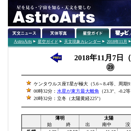
AstroArts
星空ガイド
天文現象カレンダー
2018年11月
2018年11月7日
ケンタウルス座T星が極大（5.6～8.4等、周期9
00時32分：
水星が東方最大離角
（23.3°、-0.
20時32分：立冬（太陽黄経225°）
薄明
太陽
始
終
出
南中
没