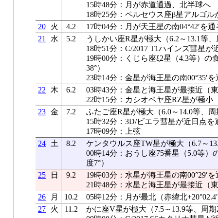
15時48分：月が赤道通過、北半球へ
18時25分：ペルセウス座β星アルゴル
20
火
4.2
17時04分：月が天王星の南04°42′を通
21
水
5.2
うしかい座R星が極大（6.2～13.1等、
18時51分：C/2017 T1ハインズ彗星
19時00分：くじら座ξ2星（4.3等
38°）
23時14分：金星が海王星の南00°35′
22
木
6.2
03時43分：金星と海王星が最接近（東京0
22時15分：カシオペヤ座RZ星が極小
23
金
7.2
ふたご座R星が極大（6.0～14.0等、周
15時32分：3D/ビエラ彗星が近日点を
17時09分：上弦
24
土
8.2
ケンタウルス座TW星が極大（6.7～13
00時14分：おうし座75番星（5.0
度7°）
25
日
9.2
19時03分：水星が海王星の南00°29′
21時48分：水星と海王星が最接近（東京0
26
月
10.2
05時12分：月が最北（赤緯北+20°02.4
27
火
11.2
かに座V星が極大（7.5～13.9等、周期