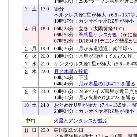
14時18分：250P/ラーソン彗星が近日
3
土
17.0
節分
ヘルクレス座T星が極大（6.8～13.7等
19時17分：カシオペヤ座RZ星が極小
4
日
18.0
06時28分：立春（太陽黄経315°）
06時53分：
準惑星ケレスが衝
（かに座
07時52分：D/1894 F1デニング彗
5
月
19.0
00時36分：月が赤道通過、南半球へ
6
火
20.0
10時14分：木星が西矩（てんびん座、-2
7
水
21.0
ケンタウルス座T星が極大（5.6～8.4
8
木
22.0
月と木星が接近
00時54分：下弦
04時46分：
月が木星の北04°17′を通る
9
金
23.0
00時36分：245P/ワイズ彗星が近日点
14時12分：月が火星の北04°23′を通る
10
土
24.0
おとめ座U星が極大（7.4～13.5等、周
23時24分：カシオペヤ座RZ星が極小
中旬
火星とアンタレスが並ぶ
11
日
25.0
建国記念の日
とも座W星が極大（7.1～13.6等、周期