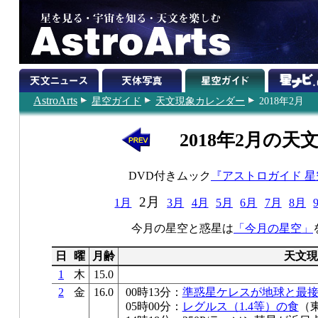
AstroArts
星空ガイド
天文現象カレンダー
2018年2月
2018年2月の天
DVD付きムック
『アストロガイド 
2月
1月
3月
4月
5月
6月
7月
8月
今月の星空と惑星は
「今月の星空」
日
曜
月齢
天文現
1
木
15.0
2
金
16.0
00時13分：
準惑星ケレスが地球と最
05時00分：
レグルス（1.4等）の食
（