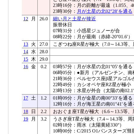
23時16分：月の距離が最遠（1.055、40
23時30分：
月が土星の北02°28′を通る
12
月
26.0
細い月と土星が接近
振替休日
07時31分：小惑星ジュノーが合
08時22分：月が最南（赤緯-20°01.6′）
13
火
27.0
こぎつね座R星が極大（7.0～14.3等、
14
水
28.0
15
木
29.0
16
金
0.2
03時57分：月が水星の北01°05′を通る
06時05分：●新月（アルゼンチン、
21時36分：ペルセウス座β星アルゴル
22時49分：カシオペヤ座RZ星が極小
23時13分：水星が外合（太陽の南02.1°、
17
土
1.2
01時09分：月が金星の南00°33′を通る
12時16分：月が海王星の南01°41′を通
18
日
2.2
おおぐま座T星が極大（6.6～13.5等、
19
月
3.2
うさぎ座T星が極大（7.4～14.3等、周
02時18分：雨水（太陽黄経330°）
10時00分：C/2015 O1パンスター