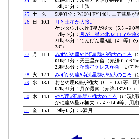
24
金
8.1
02時28分：水星と太陽が最接近（01°36
13時04分：上弦
25
土
9.1
5時03分：P/2004 FY140リニア彗
26
日
10.1
月と土星が大接近
ケンタウルス座T星が極大（5.5～9.0
17時19分：
月が土星の北02°13.6′を通
21時38分：てんびん座θ星（4.1等
28°）
27
月
11.1
みずがめ座δ北流星群が極大のころ
（
01時11分：天王星が留（赤経01h16.7
23時38分：
準惑星ケレスが衝
（いて座
28
火
12.1
みずがめ座δ南流星群が極大のころ
（
29
水
13.1
おとめ座R星が極大（6.1～12.1等、周
02時31分：月が最南（赤緯-18°20.7′）
30
木
14.1
やぎ座α流星群が極大のころ
（出現期間
かに座W星が極大（7.4～14.4等、周期
31
金
15.1
19時43分：○満月