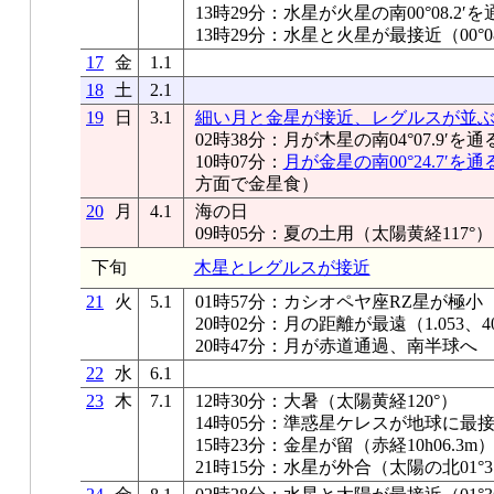
13時29分：水星が火星の南00°08.2′を
13時29分：水星と火星が最接近（00°08
17
金
1.1
18
土
2.1
19
日
3.1
細い月と金星が接近、レグルスが並
02時38分：月が木星の南04°07.9′を通
10時07分：
月が金星の南00°24.7′を通
方面で金星食）
20
月
4.1
海の日
09時05分：夏の土用（太陽黄経117°）
下旬
木星とレグルスが接近
21
火
5.1
01時57分：カシオペヤ座RZ星が極小
20時02分：月の距離が最遠（1.053、40
20時47分：月が赤道通過、南半球へ
22
水
6.1
23
木
7.1
12時30分：大暑（太陽黄経120°）
14時05分：準惑星ケレスが地球に最接近
15時23分：金星が留（赤経10h06.3m
21時15分：水星が外合（太陽の北01°37.