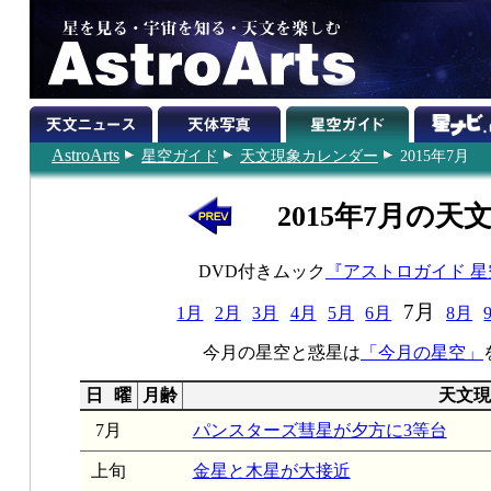
AstroArts
星空ガイド
天文現象カレンダー
2015年7月
2015年7月の天
DVD付きムック
『アストロガイド 
7月
1月
2月
3月
4月
5月
6月
8月
今月の星空と惑星は
「今月の星空」
日
曜
月齢
天文現
7月
パンスターズ彗星が夕方に3等台
上旬
金星と木星が大接近