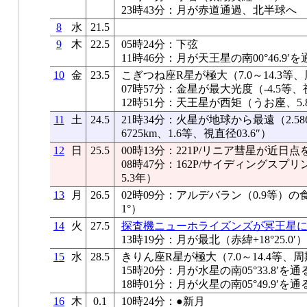
23時43分：月が赤道通過、北半球へ
8
水
21.5
9
木
22.5
05時24分：下弦
11時46分：月が天王星の南00°46.9′を
10
金
23.5
こぎつね座R星が極大（7.0～14.3等、
07時57分：金星が最大光度（-4.5等、視
12時51分：天王星が西矩（うお座、5.8
11
土
24.5
21時34分：火星が地球から最遠（2.586
6725km、1.6等、視直径03.6″）
12
日
25.5
00時13分：221P/リニア彗星が近日点
08時47分：162P/サイディングス
5.3年）
13
月
26.5
02時09分：アルデバラン（0.9等）
1°）
14
火
27.5
探査機ニューホライズンズが冥王星
13時19分：月が最北（赤緯+18°25.0′）
15
水
28.5
きりん座R星が極大（7.0～14.4等、周
15時20分：月が水星の南05°33.8′を通
18時01分：月が火星の南05°49.9′を通
16
木
0.1
10時24分：●新月