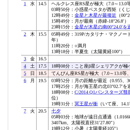
1
水
14.5
ヘルクレス座RS星が極大（7.0～13.0
03時50分：小惑星ベスタが西矩（く
12時49分：
金星と木星が最接近
（00°2
15時49分：月が最南（赤緯-18°26.8′）
23時15分：
金星が木星の南00°24.0′を
2
木
15.5
05時49分：319P/カタリナ・マクノ
年）
11時20分：○満月
13時18分：半夏生（太陽黄経100°）
3
金
16.5
4
土
17.5
18時08分：こと座β星シェリアクが極
5
日
18.5
てんびん座RS星が極大（7.0～13.0等
6
月
19.5
03時52分：月の距離が最近（0.955、36
17時25分：月が海王星の北03°02.7′を
18時08分：
C/2014 Q1パンスター
位）
19時31分：
冥王星が衝
（いて座、14.
7
火
20.5
七夕
05時03分：地球が遠日点通過（1.0166
3407km、太陽視直径31′27.80″）
19時12分：小暑（太陽黄経105°）