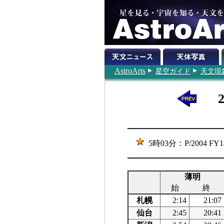
AstroArts
星空ガイド
天文現
5時03分：P/2004
薄明
始
終
札幌
2:14
21:07
仙台
2:45
20:41