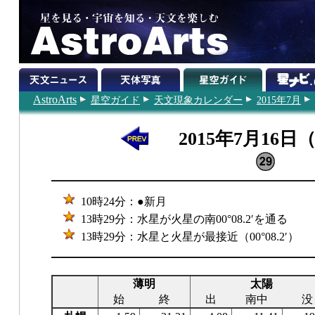
AstroArts
星空ガイド
天文現象カレンダー
2015年7月
2015年7月16日
10時24分：●新月
13時29分：水星が火星の南00°08.2′を通る
13時29分：水星と火星が最接近（00°08.2′）
薄明
太陽
始
終
出
南中
没