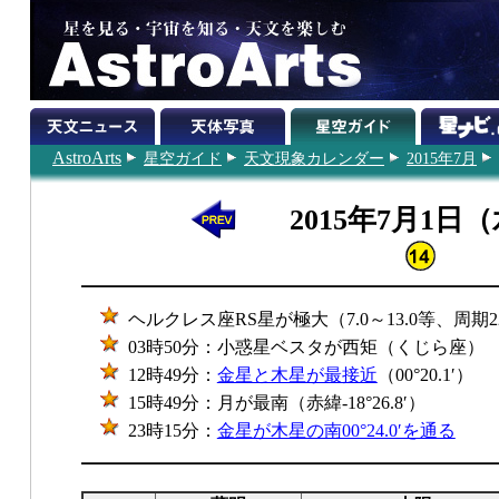
AstroArts
星空ガイド
天文現象カレンダー
2015年7月
2015年7月1日
ヘルクレス座RS星が極大（7.0～13.0等、周期2
03時50分：小惑星ベスタが西矩（くじら座）
12時49分：
金星と木星が最接近
（00°20.1′）
15時49分：月が最南（赤緯-18°26.8′）
23時15分：
金星が木星の南00°24.0′を通る