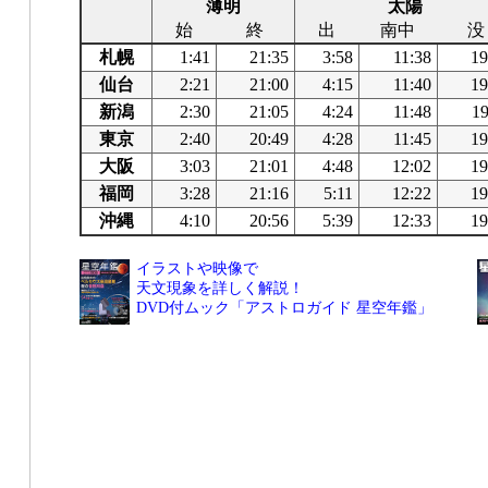
薄明
太陽
始
終
出
南中
没
札幌
1:41
21:35
3:58
11:38
19
仙台
2:21
21:00
4:15
11:40
19
新潟
2:30
21:05
4:24
11:48
19
東京
2:40
20:49
4:28
11:45
19
大阪
3:03
21:01
4:48
12:02
19
福岡
3:28
21:16
5:11
12:22
19
沖縄
4:10
20:56
5:39
12:33
19
イラストや映像で
天文現象を詳しく解説！
DVD付ムック「アストロガイド 星空年鑑」