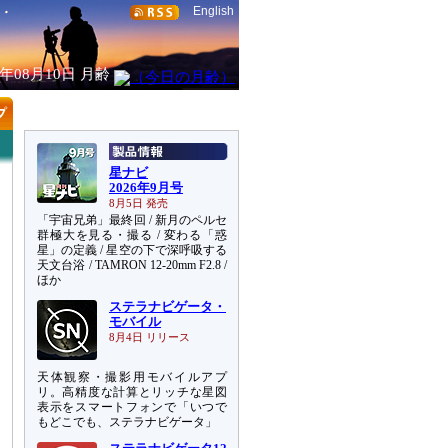
English
6年08月10日
月齢
星ナビ
2026年9月号
8月5日 発売
「宇宙兄弟」最終回 / 新月のペルセ
群極大を見る・撮る / 変わる「惑
星」の定義 / 星空の下で深呼吸する
天文台浴 / TAMRON 12-20mm F2.8 /
ほか
ステラナビゲータ・
モバイル
8月4日 リリース
天体観察・撮影用モバイルアプ
リ。高精度な計算とリッチな星図
表示をスマートフォンで「いつで
もどこでも、ステラナビゲータ」