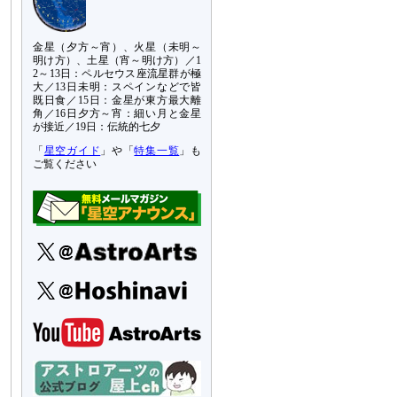
金星（夕方～宵）、火星（未明～
明け方）、土星（宵～明け方）／1
2～13日：ペルセウス座流星群が極
大／13日未明：スペインなどで皆
既日食／15日：金星が東方最大離
角／16日夕方～宵：細い月と金星
が接近／19日：伝統的七夕
「
星空ガイド
」や「
特集一覧
」も
ご覧ください