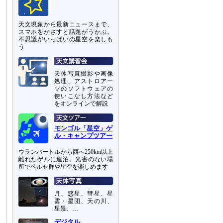
天文現象から最新ニュースまで、
スマホをかざすと話題がうかぶ。
不思議がいっぱいの星空を楽しも
う
天体写真撮影や画像
処理、アストロアー
ツのソフトウェアの
使いこなし方法など
をオンラインで解説
モンゴル「星空」ゲ
ル・キャンプツアー
ウランバートルから西へ250km以上
離れたゲルに連泊。光害のない場
所でペルセ群や星空を楽しめます
月、惑星、彗星、星
雲・星団、天の川、
星景、…
デジタル