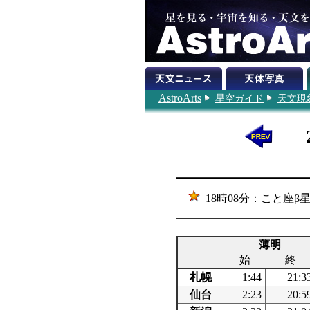
AstroArts
星空ガイド
天文現
18時08分：こと座
薄明
始
終
札幌
1:44
21:3
仙台
2:23
20:5