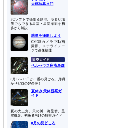
天体写真入門
PCソフトで撮影＆処理。明るい場
所でもできる星雲・星団撮影を初
歩から解説
惑星を撮影しよう
CMOSカメラで動画
撮影、ステライメー
ジで画像処理
ペルセウス座流星群
8月12～13日が一番の見ごろ。月明
かりゼロの好条件！
夏休み 天体観察ガ
イド
夏の大三角、天の川、流星群、星
空撮影。初級者向けの観察ガイド
8月の見どころ