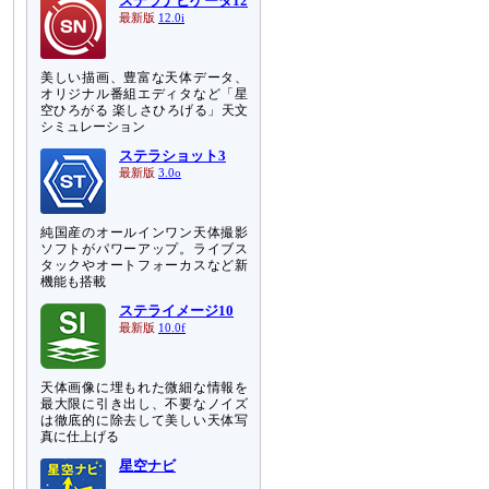
ステラナビゲータ12
最新版
12.0i
美しい描画、豊富な天体データ、
オリジナル番組エディタなど「星
空ひろがる 楽しさひろげる」天文
シミュレーション
ステラショット3
最新版
3.0o
純国産のオールインワン天体撮影
ソフトがパワーアップ。ライブス
タックやオートフォーカスなど新
機能も搭載
ステライメージ10
最新版
10.0f
天体画像に埋もれた微細な情報を
最大限に引き出し、不要なノイズ
は徹底的に除去して美しい天体写
真に仕上げる
星空ナビ