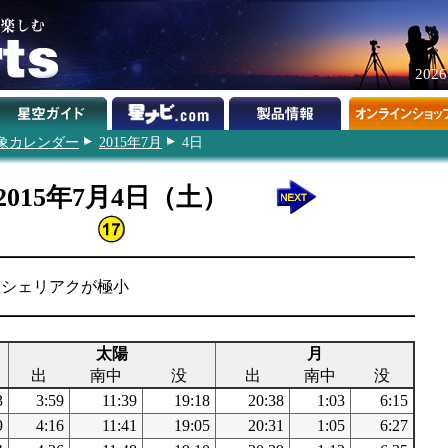
202
象カレンダー
2015年7月
4日
2015年7月4日（土）
β星シェリアクが極小
太陽
月
出
南中
没
出
南中
没
3
3:59
11:39
19:18
20:38
1:03
6:15
9
4:16
11:41
19:05
20:31
1:05
6:27