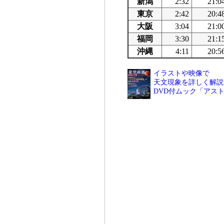
新潟
2:32
21:0
東京
2:42
20:4
大阪
3:04
21:0
福岡
3:30
21:1
沖縄
4:11
20:5
イラストや映像で
天文現象を詳しく解説
DVD付ムック「アス