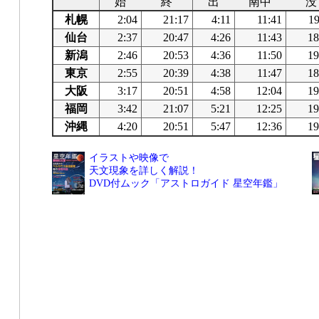
始
終
出
南中
没
札幌
2:04
21:17
4:11
11:41
19
仙台
2:37
20:47
4:26
11:43
18
新潟
2:46
20:53
4:36
11:50
19
東京
2:55
20:39
4:38
11:47
18
大阪
3:17
20:51
4:58
12:04
19
福岡
3:42
21:07
5:21
12:25
19
沖縄
4:20
20:51
5:47
12:36
19
イラストや映像で
天文現象を詳しく解説！
DVD付ムック「アストロガイド 星空年鑑」