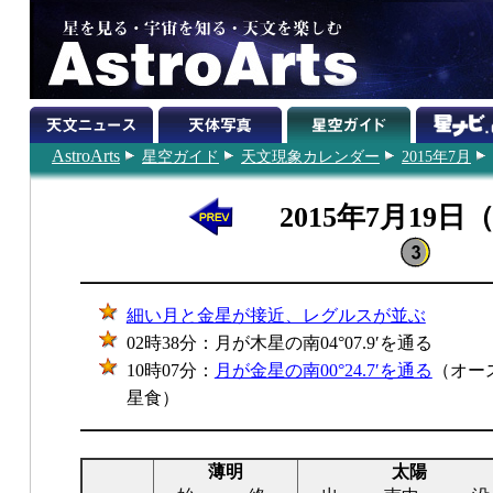
AstroArts
星空ガイド
天文現象カレンダー
2015年7月
2015年7月19日
細い月と金星が接近、レグルスが並ぶ
02時38分：月が木星の南04°07.9′を通る
10時07分：
月が金星の南00°24.7′を通る
（オー
星食）
薄明
太陽